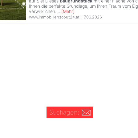
auf Sie! Dieses
Baugrundstück
mit einer Fläche von 
Ihnen die perfekte Grundlage, um Ihren Traum vom Ei
verwirklichen.
...
[
Mehr
]
www.immobilienscout24.at
,
17.06.2026
Suchagent