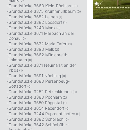
Mank
(0)
Grundstücke 3660 Klein-Pöchlarn
(0)
Grundstücke 3375 Krummnußbaum
(0)
Grundstücke 3652 Leiben
(1)
Grundstücke 3382 Loosdorf
(1)
Grundstücke 3240 Mank
(0)
Grundstücke 3671 Marbach an der
Donau
(0)
Grundstücke 3672 Maria Taferl
(1)
Grundstücke 3390 Melk
(2)
Grundstücke 3662 Münichreith-
Laimbach
(0)
Grundstücke 3371 Neumarkt an der
Ybbs
(1)
Grundstücke 3691 Nöchling
(0)
Grundstücke 3680 Persenbeug-
Gottsdorf
(0)
Grundstücke 3252 Petzenkirchen
(3)
Grundstücke 3380 Pöchlarn
(2)
Grundstücke 3650 Pöggstall
(1)
Grundstücke 3654 Raxendorf
(0)
Grundstücke 3244 Ruprechtshofen
(0)
Grundstücke 3382 Schollach
(0)
Grundstücke 3642 Schönbühel-
Aggsbach