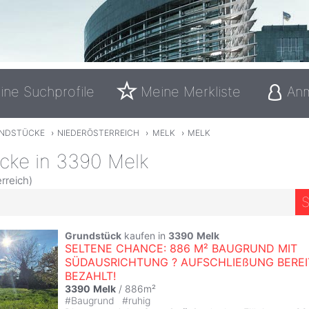
ine Suchprofile
Meine Merkliste
An
NDSTÜCKE
›
NIEDERÖSTERREICH
›
MELK
›
MELK
cke in 3390 Melk
rreich)
S
Grundstück
kaufen in
3390
Melk
SELTENE CHANCE: 886 M² BAUGRUND MIT
SÜDAUSRICHTUNG ? AUFSCHLIEßUNG BEREI
BEZAHLT!
3390
Melk
/ 886m²
#
Baugrund
#
ruhig