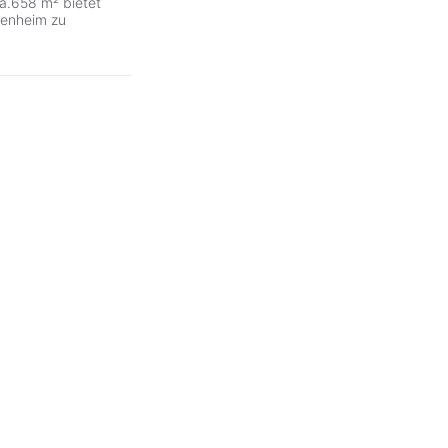
ca.658 m² bietet
genheim zu