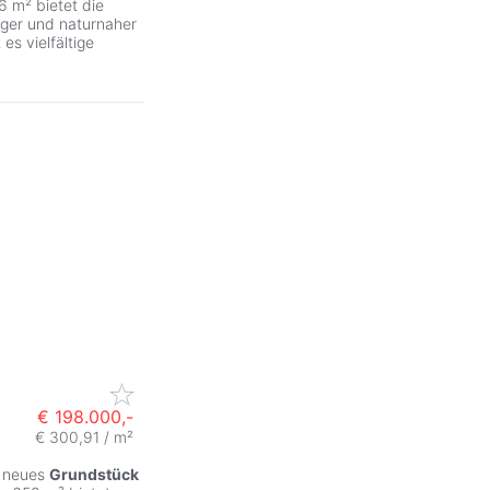
6 m² bietet die
higer und naturnaher
s vielfältige
€ 198.000,-
€ 300,91 / m²
r neues
Grundstück