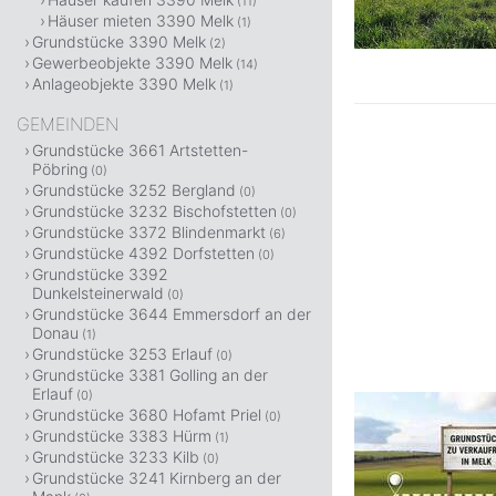
(11)
Häuser mieten 3390 Melk
(1)
Grundstücke 3390 Melk
(2)
Gewerbeobjekte 3390 Melk
(14)
Anlageobjekte 3390 Melk
(1)
GEMEINDEN
Grundstücke 3661 Artstetten-
Pöbring
(0)
Grundstücke 3252 Bergland
(0)
Grundstücke 3232 Bischofstetten
(0)
Grundstücke 3372 Blindenmarkt
(6)
Grundstücke 4392 Dorfstetten
(0)
Grundstücke 3392
Dunkelsteinerwald
(0)
Grundstücke 3644 Emmersdorf an der
Donau
(1)
Grundstücke 3253 Erlauf
(0)
Grundstücke 3381 Golling an der
Erlauf
(0)
Grundstücke 3680 Hofamt Priel
(0)
Grundstücke 3383 Hürm
(1)
Grundstücke 3233 Kilb
(0)
Grundstücke 3241 Kirnberg an der