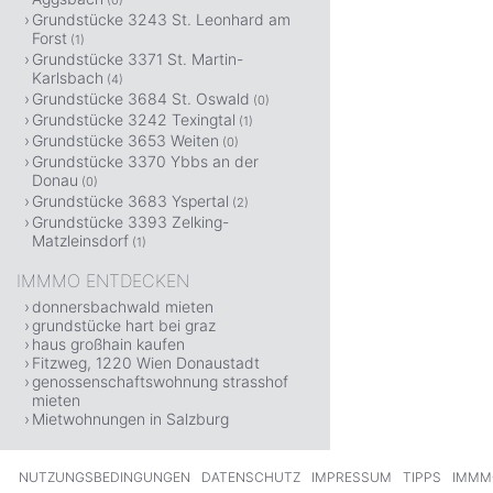
(0)
Grundstücke 3243 St. Leonhard am
Forst
(1)
Grundstücke 3371 St. Martin-
Karlsbach
(4)
Grundstücke 3684 St. Oswald
(0)
Grundstücke 3242 Texingtal
(1)
Grundstücke 3653 Weiten
(0)
Grundstücke 3370 Ybbs an der
Donau
(0)
Grundstücke 3683 Yspertal
(2)
Grundstücke 3393 Zelking-
Matzleinsdorf
(1)
IMMMO ENTDECKEN
donnersbachwald mieten
grundstücke hart bei graz
haus großhain kaufen
Fitzweg, 1220 Wien Donaustadt
genossenschaftswohnung strasshof
mieten
Mietwohnungen in Salzburg
NUTZUNGSBEDINGUNGEN
DATENSCHUTZ
IMPRESSUM
TIPPS
IMMM