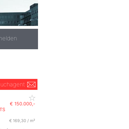
melden
uchagent
€ 150.000,-
TS
€ 169,30 / m²