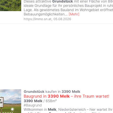
Dieses attraktive
Grundstück
mit einer Fläche von 88
ideale Grundlage für Ihr persönliches Bauprojekt in ru
Lage. Als gewidmetes Bauland im Wohngebiet eröffnet e
Bebauungsmöglichkeiten
...
[
Mehr
]
https://immo.sn.at
,
05.08.2026
Grundstück
kaufen in
3390
Melk
Baugrund in
3390
Melk
– ihre Traum wartet!
3390
Melk
/ 658m²
#
Baugrund
Willkommen in
Melk
, Niederösterreich – hier wartet Ih