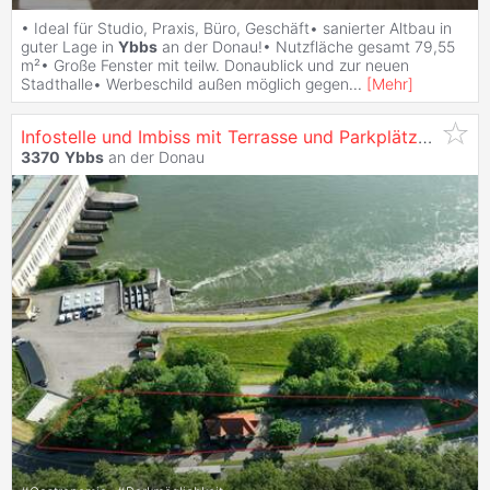
• Ideal für Studio, Praxis, Büro, Geschäft• sanierter Altbau in
guter Lage in
Ybbs
an der Donau!• Nutzfläche gesamt 79,55
m²• Große Fenster mit teilw. Donaublick und zur neuen
Stadthalle• Werbeschild außen möglich gegen
...
[
Mehr
]
Infostelle und Imbiss mit Terrasse und Parkplätze in Top frequentierter Lage zu kaufen!
3370
Ybbs
an der Donau