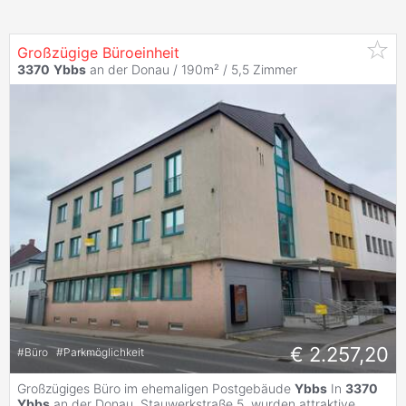
Großzügige Büroeinheit
3370
Ybbs
an der Donau / 190m² /
5,5 Zimmer
€ 2.257,20
#
Büro
#
Parkmöglichkeit
Großzügiges Büro im ehemaligen Postgebäude
Ybbs
In
3370
Ybbs
an der Donau, Stauwerkstraße 5, wurden attraktive