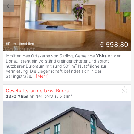
€ 598,80
#
Büro
#
möbliert
Inmitten des Ortskerns von Sarling, Gemeinde
Ybbs
an der
Donau, steht ein vollständig eingerichteter und sofort
nutzbarer Büroraum mit rund 50? m² Nutzfläche zur
Vermietung. Die Liegenschaft befindet sich in der
Sarlingstraße
...
[
Mehr
]
Geschäftsräume bzw. Büros
3370
Ybbs
an der Donau / 201m²