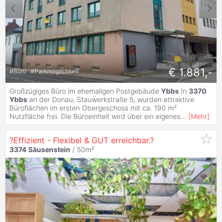
€ 1.881,-
#
Büro
#
Parkmöglichkeit
Großzügiges Büro im ehemaligen Postgebäude
Ybbs
In
3370
Ybbs
an der Donau, Stauwerkstraße 5, wurden attraktive
Büroflächen im ersten Obergeschoss mit ca. 190 m²
Nutzfläche frei. Die Büroeinheit wird über ein eigenes
...
[
Mehr
]
?Effizient - Flexibel & GUT erreichbar.?
3374
Säusenstein
/ 50m²