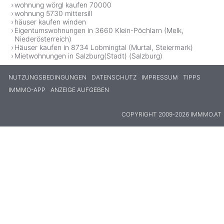
wohnung wörgl kaufen 70000
wohnung 5730 mittersill
häuser kaufen winden
Eigentumswohnungen in 3660 Klein-Pöchlarn (Melk,
Niederösterreich)
Häuser kaufen in 8734 Lobmingtal (Murtal, Steiermark)
Mietwohnungen in Salzburg(Stadt) (Salzburg)
NUTZUNGSBEDINGUNGEN
DATENSCHUTZ
IMPRESSUM
TIPPS
IMMMO-APP
ANZEIGE AUFGEBEN
COPYRIGHT 2009-2026 IMMMO.AT