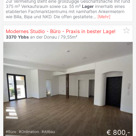
Zur Vermietung steht eine großzügige Geschäftsfläche mit rund
375 m² Verkaufsraum sowie ca. 55 m²
Lager
innerhalb eines
etablierten Fachmarktzentrums mit namhaften Ankermietern
wie Billa, Bipa und NKD. Die offen gestaltete
...
[
Mehr
]
Modernes Studio - Büro - Praxis in bester Lage!
3370
Ybbs
an der Donau / 79,55m²
€ 800,-
#
Büro
#
Ordination
#
Altbau