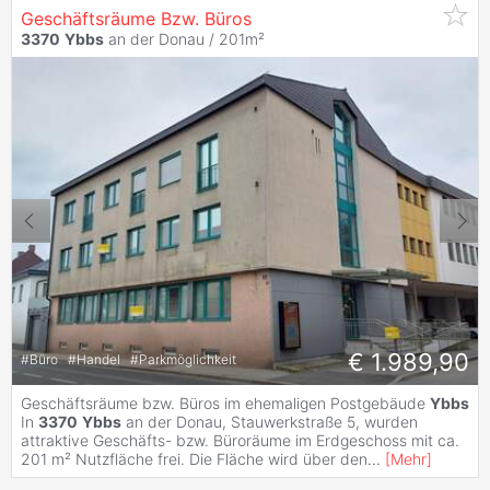
Geschäftsräume Bzw. Büros
3370
Ybbs
an der Donau / 201m²
€ 1.989,90
#
Büro
#
Handel
#
Parkmöglichkeit
Geschäftsräume bzw. Büros im ehemaligen Postgebäude
Ybbs
In
3370
Ybbs
an der Donau, Stauwerkstraße 5, wurden
attraktive Geschäfts- bzw. Büroräume im Erdgeschoss mit ca.
201 m² Nutzfläche frei. Die Fläche wird über den
...
[
Mehr
]