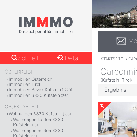
Me
Schnell
Detail
STARTSEITE
›
GAR
Garconni
ÖSTERREICH
Immobilien Österreich
(Kufstein, Tirol)
Immobilien Tirol
1 Ergebnis
Immobilien Bezirk Kufstein
(1229)
Immobilien 6330 Kufstein
(269)
OBJEKTARTEN
Wohnungen 6330 Kufstein
(183)
Wohnungen kaufen 6330
Kufstein
(118)
Wohnungen mieten 6330
Kufstein
(65)