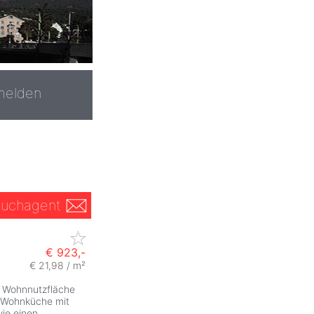
melden
uchagent
€ 923,-
€ 21,98 / m²
e Wohnnutzfläche
e Wohnküche mit
ie einen