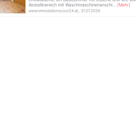
Abstellbereich mit Waschmaschinenanschl
...
[
Mehr
]
www.immobilienscout24.at
,
31.07.2026