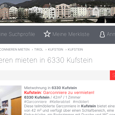
ine Suchprofile
Meine Merkliste
An
CONNIEREN MIETEN
›
TIROL
›
KUFSTEIN
›
KUFSTEIN
eren mieten in 6330 Kufstein
S
Mietwohnung in
6330
Kufstein
Kufstein
: Garconniere zu vermieten!
6330
Kufstein
/ 42m² /
1 Zimmer
#
Garconniere
#
Kellerabteil
#
möbliert
Diese teilmöblierte Garconniere in
Kufstein
bietet ein
von 42 m² und verfügt über einen Schlafbereich, ein
Einbauküche, ein Badezimmer mit Dusche und WC sow