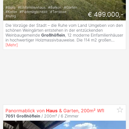
#
Büro
#
Einfamilienhaus
#
Balkon
#
Garten
#
Keller
#
Parkmöglichkeit
#
Terrasse
€ 499.000,-
#
ruhig
Die Vorzüge der Stadt – die Ruhe vom Land Umgeben von den
schönen Weingärten entstehen in der entzückenden
Weinbaugemeinde
Großhöflein
, 12 moderne Einfamilienhäuser
in hochwertiger Holzmassivbauweise. Die 114 m2 großen
...
[
Mehr
]
Panormablick von
Haus
& Garten, 200m² Wfl
7051
Großhöflein
/ 200m² /
6 Zimmer