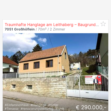
Traumhafte Hanglage am Leithaberg – Baugrundstück in
7051
Großhöflein
/ 70m² /
2 Zimmer
#
Einfamilienhaus
#
Hanglage
#
Keller
€ 290.000,-
#
Terrasse
#
renovierungsbedürftig
#
ruhig