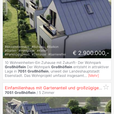
#
Einfamilienhaus
#
Rohbau
#
Balkon
#
Garten
#
Hanglage
#
Keller
€ 2.900.000,-
#
Parkmöglichkeit
#
Terrasse
#
barrierefrei
10 Wohneinheiten-Ein Zuhause mit Zukunft- Der Wohnpark
Großhöflein
Der Wohnpark
Großhöflein
entsteht in attraktiver
Lage in
7051
Großhöflein
, unweit der Landeshauptstadt
Eisenstadt. Das Wohnprojekt umfasst insgesamt
...
[
Mehr
]
Einfamilienhaus mit Gartenanteil und großzügiger Dachterrasse
7051
Großhöflein
/
5 Zimmer