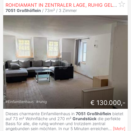
ROHDIAMANT IN ZENTRALER LAGE, RUHIG GELEGENES OBJEKT MIT VIEL POTENZIAL ZUR SELBSTVERWIRKLICHUNG
7051
Großhöflein
/ 73m² /
3 Zimmer
€ 130.000,-
#
Einfamilienhaus
#
ruhig
Dieses charmante Einfamilienhaus in
7051
Großhöflein
bietet
auf 73 m² Wohnfläche und 270 m²
Grundstück
die perfekte
Basis für alle, die ruhig wohnen und trotzdem zentral
angebunden sein möchten. In nur 5 Minuten erreichen
...
[
Mehr
]