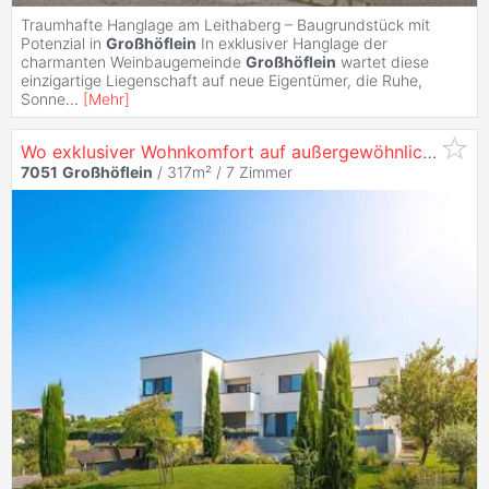
Traumhafte Hanglage am Leithaberg – Baugrundstück mit
Potenzial in
Großhöflein
In exklusiver Hanglage der
charmanten Weinbaugemeinde
Großhöflein
wartet diese
einzigartige Liegenschaft auf neue Eigentümer, die Ruhe,
Sonne
...
[
Mehr
]
Wo exklusiver Wohnkomfort auf außergewöhnliche Lebensqualität trifft: moderne Villa in
7051
Großhöflein
/ 317m² /
7 Zimmer