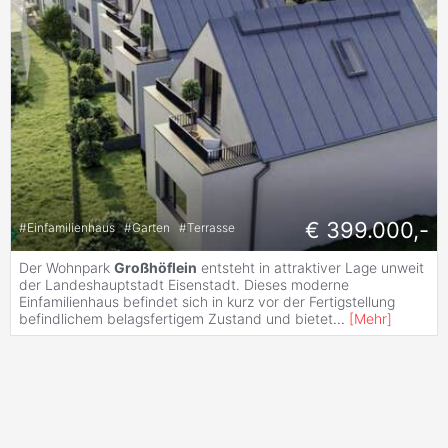
€ 399.000,-
#
Einfamilienhaus
#
Garten
#
Terrasse
Der Wohnpark
Großhöflein
entsteht in attraktiver Lage unweit
der Landeshauptstadt Eisenstadt. Dieses moderne
Einfamilienhaus befindet sich in kurz vor der Fertigstellung
befindlichem belagsfertigem Zustand und bietet
...
[
Mehr
]