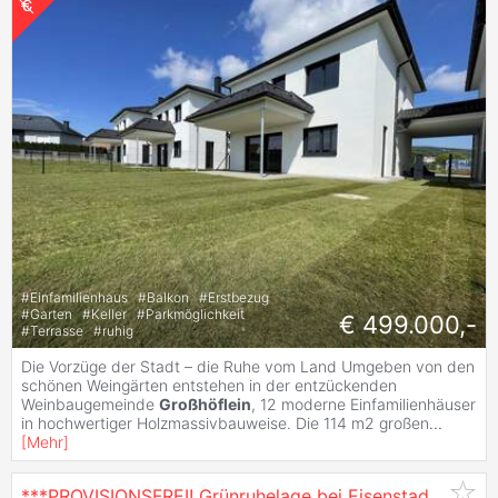
#
Einfamilienhaus
#
Balkon
#
Erstbezug
#
Garten
#
Keller
#
Parkmöglichkeit
€ 499.000,-
#
Terrasse
#
ruhig
Die Vorzüge der Stadt – die Ruhe vom Land Umgeben von den
schönen Weingärten entstehen in der entzückenden
Weinbaugemeinde
Großhöflein
, 12 moderne Einfamilienhäuser
in hochwertiger Holzmassivbauweise. Die 114 m2 großen
...
[
Mehr
]
***PROVISIONSFREI! Grünruhelage bei Eisenstadt - MIT KELLER!