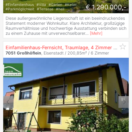
#
Einfamilienhaus
#
Villa
#
Garten
#
Keller
€ 1.290.000,-
#
Parkmöglichkeit
#
Terrasse
#
hell
Diese außergewöhnliche Liegenschaft ist ein beeindruckendes
Statement moderner Wohnkultur. Klare Architektur, großzügige
Raumverhältnisse und hochwertige Ausstattung verbinden sich
zu einem Zuhause mit unverwechselbarer
...
[
Mehr
]
Einfamilienhaus-Fernsicht, Traumlage, 4 Zimmer + ausgebautem Wohnkeller in
7051
Großhöflein
, Eisenstadt / 200,85m² /
6 Zimmer