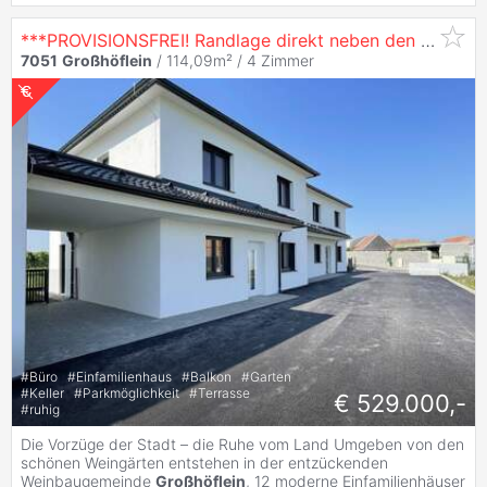
***PROVISIONSFREI! Randlage direkt neben den Weingärten - MIT KELLER!
7051
Großhöflein
/ 114,09m² /
4 Zimmer
#
Büro
#
Einfamilienhaus
#
Balkon
#
Garten
#
Keller
#
Parkmöglichkeit
#
Terrasse
€ 529.000,-
#
ruhig
Die Vorzüge der Stadt – die Ruhe vom Land Umgeben von den
schönen Weingärten entstehen in der entzückenden
Weinbaugemeinde
Großhöflein
, 12 moderne Einfamilienhäuser