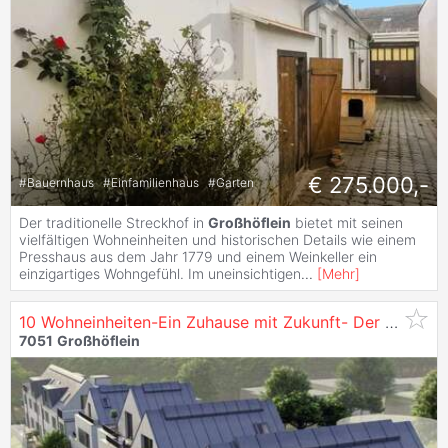
€ 275.000,-
#
Bauernhaus
#
Einfamilienhaus
#
Garten
Der traditionelle Streckhof in
Großhöflein
bietet mit seinen
vielfältigen Wohneinheiten und historischen Details wie einem
Presshaus aus dem Jahr 1779 und einem Weinkeller ein
einzigartiges Wohngefühl. Im uneinsichtigen
...
[
Mehr
]
10 Wohneinheiten-Ein Zuhause mit Zukunft- Der Wohnpark
7051
Großhöflein