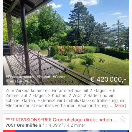
#
Einfamilienhaus
#
Balkon
#
Garten
€ 420.000,-
#
Terrasse
#
ruhig
Zum Verkauf kommt ein Einfamilienhaus mit 2 Etagen. + 6
Zimmer auf 2 Etagen, 2 Küchen, 2 WCs, 2 Bäder und ein
schöner Garten. + Geheizt wird mittels Gas-Zentralheizung, ein
Allesbrenner ist ebenfalls vorhanden. Raumaufteilung:
...
[
Mehr
]
***PROVISIONSFREI! Grünruhelage direkt neben Eisenstadt!
7051
Großhöflein
/ 114,09m² /
4 Zimmer