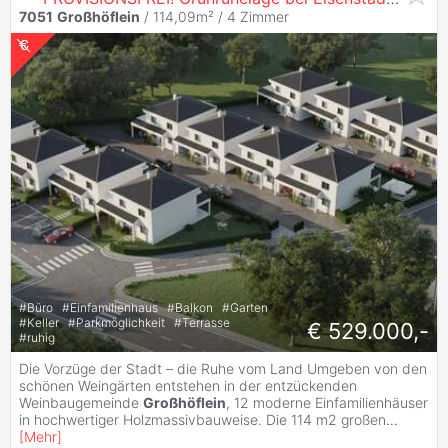
7051
Großhöflein
/ 114,09m² /
4 Zimmer
#
Büro
#
Einfamilienhaus
#
Balkon
#
Garten
#
Keller
#
Parkmöglichkeit
#
Terrasse
€ 529.000,-
#
ruhig
Die Vorzüge der Stadt – die Ruhe vom Land Umgeben von den
schönen Weingärten entstehen in der entzückenden
Weinbaugemeinde
Großhöflein
, 12 moderne Einfamilienhäuser
in hochwertiger Holzmassivbauweise. Die 114 m2 großen
...
[
Mehr
]