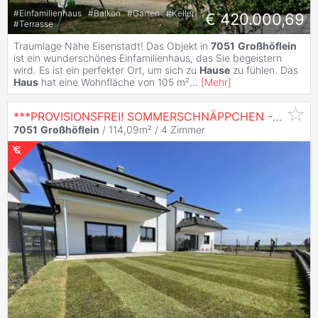
#
Einfamilienhaus
#
Balkon
#
Garten
#
Keller
€ 420.000,69
#
Terrasse
Traumlage Nähe Eisenstadt! Das Objekt in
7051
Großhöflein
ist ein wunderschönes Einfamilienhaus, das Sie begeistern
wird. Es ist ein perfekter Ort, um sich zu
Hause
zu fühlen. Das
Haus
hat eine Wohnfläche von 105 m²
...
[
Mehr
]
***PROVISIONSFREI! SOMMERSCHNÄPPCHEN - Einzugsbereit in 3 Monaten - MIT KELLER!
7051
Großhöflein
/ 114,09m² /
4 Zimmer