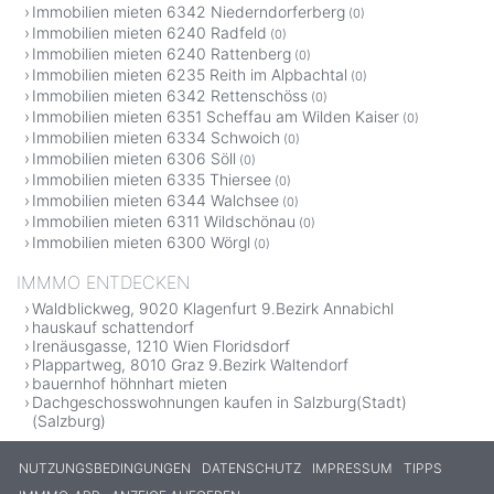
Immobilien mieten 6342 Niederndorferberg
(0)
Immobilien mieten 6240 Radfeld
(0)
Immobilien mieten 6240 Rattenberg
(0)
Immobilien mieten 6235 Reith im Alpbachtal
(0)
Immobilien mieten 6342 Rettenschöss
(0)
Immobilien mieten 6351 Scheffau am Wilden Kaiser
(0)
Immobilien mieten 6334 Schwoich
(0)
Immobilien mieten 6306 Söll
(0)
Immobilien mieten 6335 Thiersee
(0)
Immobilien mieten 6344 Walchsee
(0)
Immobilien mieten 6311 Wildschönau
(0)
Immobilien mieten 6300 Wörgl
(0)
IMMMO ENTDECKEN
Waldblickweg, 9020 Klagenfurt 9.Bezirk Annabichl
hauskauf schattendorf
Irenäusgasse, 1210 Wien Floridsdorf
Plappartweg, 8010 Graz 9.Bezirk Waltendorf
bauernhof höhnhart mieten
Dachgeschosswohnungen kaufen in Salzburg(Stadt)
(Salzburg)
NUTZUNGSBEDINGUNGEN
DATENSCHUTZ
IMPRESSUM
TIPPS