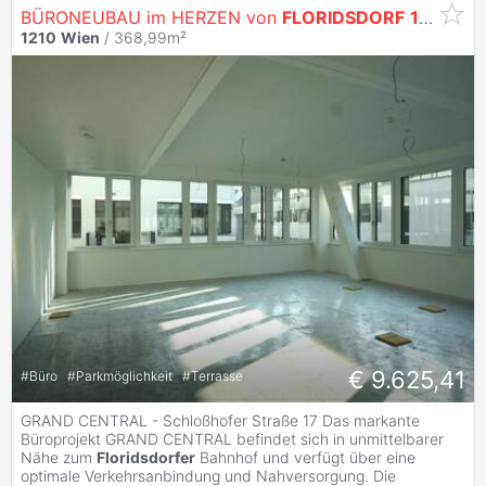
BÜRONEUBAU im HERZEN von
FLORIDSDORF
1210
Wi
1210
Wien
/ 368,99m²
€ 9.625,41
#
Büro
#
Parkmöglichkeit
#
Terrasse
GRAND CENTRAL - Schloßhofer Straße 17 Das markante
Büroprojekt GRAND CENTRAL befindet sich in unmittelbarer
Nähe zum
Floridsdorfer
Bahnhof und verfügt über eine
optimale Verkehrsanbindung und Nahversorgung. Die