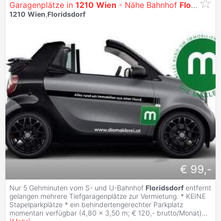
Garagenplätze in
1210
Wien
- Nähe Bahnhof
Floridsdorf
1210
Wien
,
Floridsdorf
€ 99,-
Nur 5 Gehminuten vom S- und U-Bahnhof
Floridsdorf
entfernt
gelangen mehrere Tiefgaragenplätze zur Vermietung. * KEINE
Stapelparkplätze * ein behindertengerechter Parkplatz
momentan verfügbar (4,80 x 3,50 m; € 120,- brutto/Monat)
...