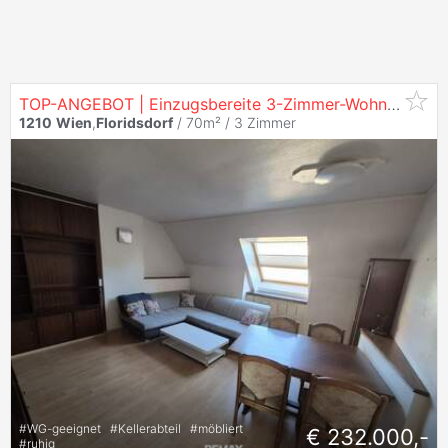
TOP-ANGEBOT | Einzugsbereite 3-Zimmer-Wohnung mit ca. 70 m² in
1210
Wien
,
Floridsdorf
/ 70m² /
3 Zimmer
#
WG-geeignet
#
Kellerabteil
#
möbliert
€ 232.000,-
#
ruhig