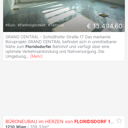
€ 13.494,60
#
Büro
#
Parkmöglichkeit
#
Terrasse
GRAND CENTRAL - Schloßhofer Straße 17 Das markante
Büroprojekt GRAND CENTRAL befindet sich in unmittelbarer
Nähe zum
Floridsdorfer
Bahnhof und verfügt über eine
optimale Verkehrsanbindung und Nahversorgung. Die
Umgebung
...
[
Mehr
]
BÜRONEUBAU im HERZEN von
FLORIDSDORF
1210
Wi
1210
Wien
/ 359,33m²