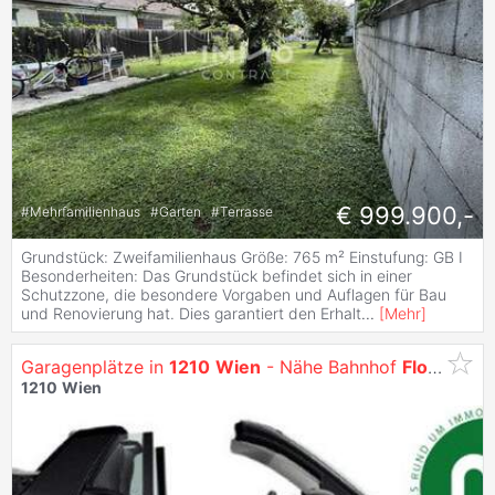
€ 999.900,-
#
Mehrfamilienhaus
#
Garten
#
Terrasse
Grundstück: Zweifamilienhaus Größe: 765 m² Einstufung: GB I
Besonderheiten: Das Grundstück befindet sich in einer
Schutzzone, die besondere Vorgaben und Auflagen für Bau
und Renovierung hat. Dies garantiert den Erhalt
...
[
Mehr
]
Garagenplätze in
1210
Wien
- Nähe Bahnhof
Floridsdorf
1210
Wien