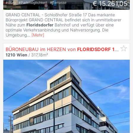
€ 15.261,05
#
Büro
#
Parkmöglichkeit
#
Terrasse
GRAND CENTRAL - Schloßhofer Straße 17 Das markante
Büroprojekt GRAND CENTRAL befindet sich in unmittelbarer
Nähe zum
Floridsdorfer
Bahnhof und verfügt über eine
optimale Verkehrsanbindung und Nahversorgung. Die
Umgebung
...
[
Mehr
]
BÜRONEUBAU im HERZEN von
FLORIDSDORF
1210
Wi
1210
Wien
/ 317,18m²