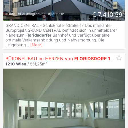
€ 7.410,59
#
Büro
#
Parkmöglichkeit
#
Terrasse
GRAND CENTRAL - Schloßhofer Straße 17 Das markante
Büroprojekt GRAND CENTRAL befindet sich in unmittelbarer
Nähe zum
Floridsdorfer
Bahnhof und verfügt über eine
optimale Verkehrsanbindung und Nahversorgung. Die
Umgebung
...
[
Mehr
]
BÜRONEUBAU im HERZEN von
FLORIDSDORF
1210
Wi
1210
Wien
/ 551,25m²