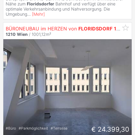
Nähe zum
Floridsdorfer
Bahnhof und verfügt über eine
optimale Verkehrsanbindung und Nahversorgung. Die
Umgebung
...
[
Mehr
]
BÜRONEUBAU im HERZEN von
FLORIDSDORF
1210
Wi
1210
Wien
/ 1001,12m²
€ 24.399,30
#
Büro
#
Parkmöglichkeit
#
Terrasse