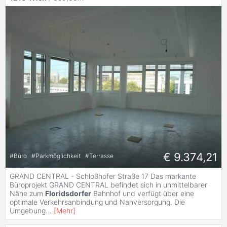
€ 9.374,21
#
Büro
#
Parkmöglichkeit
#
Terrasse
GRAND CENTRAL - Schloßhofer Straße 17 Das markante
Büroprojekt GRAND CENTRAL befindet sich in unmittelbarer
Nähe zum
Floridsdorfer
Bahnhof und verfügt über eine
optimale Verkehrsanbindung und Nahversorgung. Die
Umgebung
...
[
Mehr
]