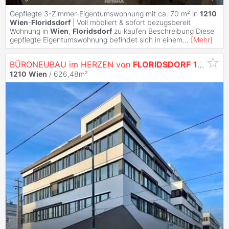
Gepflegte 3-Zimmer-Eigentumswohnung mit ca. 70 m² in
1210
Wien
-
Floridsdorf
| Voll möbliert & sofort bezugsbereit
Wohnung in
Wien
,
Floridsdorf
zu kaufen Beschreibung Diese
gepflegte Eigentumswohnung befindet sich in einem
...
[
Mehr
]
BÜRONEUBAU im HERZEN von
FLORIDSDORF
1210
Wi
1210
Wien
/ 626,48m²