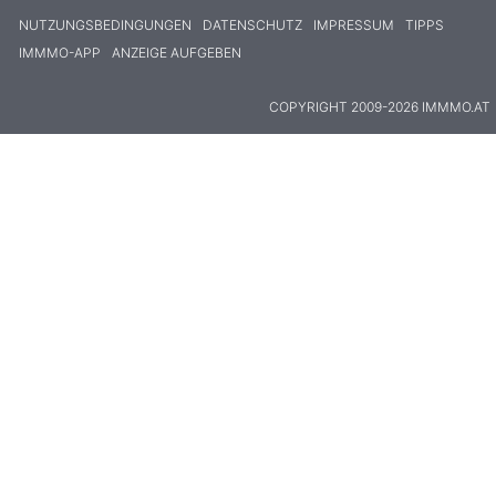
NUTZUNGSBEDINGUNGEN
DATENSCHUTZ
IMPRESSUM
TIPPS
IMMMO-APP
ANZEIGE AUFGEBEN
COPYRIGHT 2009-2026 IMMMO.AT