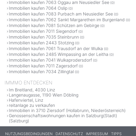
Immobilien kaufen 7063 Oggau am Neusiedler See
(0)
Immobilien kaufen 7064 Oslip
(0)
Immobilien kaufen 7083 Purbach am Neusiedler See
(0)
Immobilien kaufen 7062 Sankt Margarethen im Burgenland
(0)
Immobilien kaufen 7081 Schützen am Gebirge
(0)
Immobilien kaufen 7011 Siegendorf
(0)
Immobilien kaufen 7035 Steinbrunn
(0)
Immobilien kaufen 2443 Stotzing
(0)
Immobilien kaufen 7061 Trausdorf an der Wulka
(0)
Immobilien kaufen 2485 Wimpassing an der Leitha
(0)
Immobilien kaufen 7041 Wulkaprodersdorf
(0)
Immobilien kaufen 7011 Zagersdorf
(0)
Immobilien kaufen 7034 Zillingtal
(0)
IMMMO ENTDECKEN
Im Breitland, 4030 Linz
Langenaugasse, 1190 Wien Döbling
Hafenviertel, Linz
reitanlage zu verkaufen
Immobilien in 3710 Ziersdorf (Hollabrunn, Niederösterreich)
Genossenschaftswohnungen kaufen in Salzburg(Stadt)
(Salzburg)
NUTZUNGSBEDINGUNGEN
DATENSCHUTZ
IMPRESSUM
TIPPS