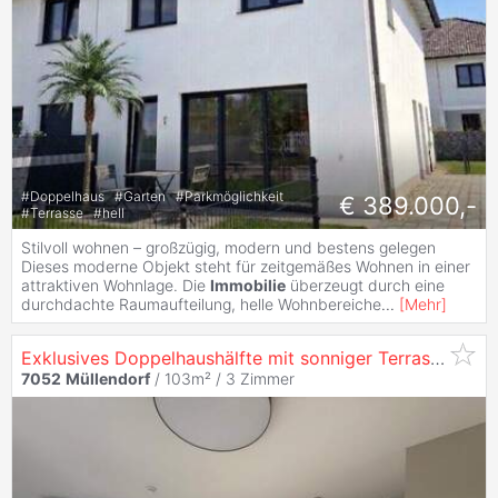
#
Doppelhaus
#
Garten
#
Parkmöglichkeit
€ 389.000,-
#
Terrasse
#
hell
Stilvoll wohnen – großzügig, modern und bestens gelegen
Dieses moderne Objekt steht für zeitgemäßes Wohnen in einer
attraktiven Wohnlage. Die
Immobilie
überzeugt durch eine
durchdachte Raumaufteilung, helle Wohnbereiche
...
[
Mehr
]
Exklusives Doppelhaushälfte mit sonniger Terrasse, Doppelgarage und Eigengarten!
7052
Müllendorf
/ 103m² /
3 Zimmer