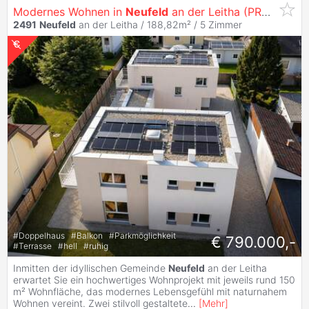
Modernes Wohnen in
Neufeld
an der Leitha (PROVISIONSFREI!)
2491
Neufeld
an der Leitha / 188,82m² /
5 Zimmer
#
Doppelhaus
#
Balkon
#
Parkmöglichkeit
€ 790.000,-
#
Terrasse
#
hell
#
ruhig
Inmitten der idyllischen Gemeinde
Neufeld
an der Leitha
erwartet Sie ein hochwertiges Wohnprojekt mit jeweils rund 150
m² Wohnfläche, das modernes Lebensgefühl mit naturnahem
Wohnen vereint. Zwei stilvoll gestaltete
...
[
Mehr
]