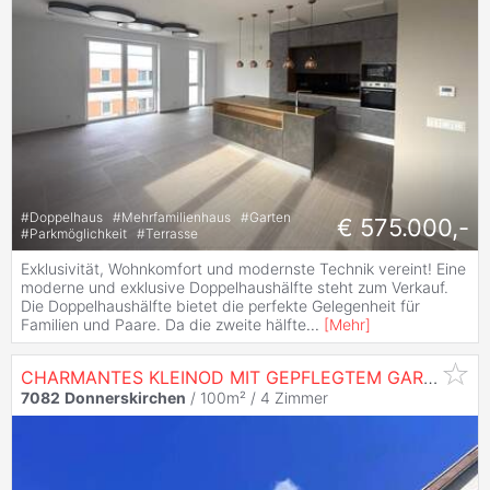
#
Doppelhaus
#
Mehrfamilienhaus
#
Garten
€ 575.000,-
#
Parkmöglichkeit
#
Terrasse
Exklusivität, Wohnkomfort und modernste Technik vereint! Eine
moderne und exklusive Doppelhaushälfte steht zum Verkauf.
Die Doppelhaushälfte bietet die perfekte Gelegenheit für
Familien und Paare. Da die zweite hälfte
...
[
Mehr
]
CHARMANTES KLEINOD MIT GEPFLEGTEM GARTEN UND SEEBLICK
7082
Donnerskirchen
/ 100m² /
4 Zimmer