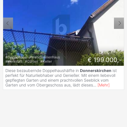
#
Doppelhaus
#
Mehrfamilienhaus
€ 199.000,-
#
Werkstatt
#
Garten
#
Keller
Diese bezaubernde Doppelhaushälfte in
Donnerskirchen
ist
perfekt für Naturliebhaber und Genießer. Mit einem liebevoll
gepflegten Garten und einem prachtvollen Seeblick vom
Garten und vom Obergeschoss aus, lädt dieses
...
[
Mehr
]