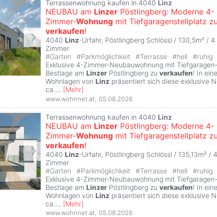
Terrassenwohnung kaufen in 4040
Linz
NEUBAU am
Linzer
Pöstlingberg: Moderne 4-
Zimmer-
Wohnung
mit Tiefgaragenstellplatz z
verkaufen
!
4040
Linz
-Urfahr, Pöstlingberg Schlössl / 130,5m² /
4
Zimmer
#
Garten
#
Parkmöglichkeit
#
Terrasse
#
hell
#
ruhig
Exklusive 4-Zimmer-Neubauwohnung mit Tiefgaragen- & 
Bestlage am
Linzer
Pöstlingberg zu
verkaufen
! In ei
Wohnlagen von
Linz
präsentiert sich diese exklusive
ca.
...
[
Mehr
]
www.wohnnet.at
,
05.08.2026
Terrassenwohnung kaufen in 4040
Linz
NEUBAU am
Linzer
Pöstlingberg: Moderne 4-
Zimmer-
Wohnung
mit Tiefgaragenstellplatz z
verkaufen
!
4040
Linz
-Urfahr, Pöstlingberg Schlössl / 135,13m² /
Zimmer
#
Garten
#
Parkmöglichkeit
#
Terrasse
#
hell
#
ruhig
Exklusive 4-Zimmer-Neubauwohnung mit Tiefgaragen- & 
Bestlage am
Linzer
Pöstlingberg zu
verkaufen
! In ei
Wohnlagen von
Linz
präsentiert sich diese exklusive
ca.
...
[
Mehr
]
www.wohnnet.at
,
05.08.2026