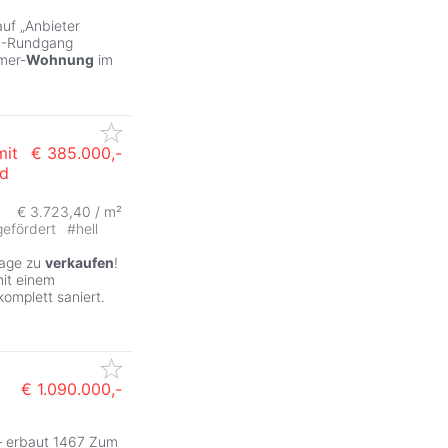
auf „Anbieter
3D-Rundgang
mer-
Wohnung
im
it
€ 385.000,-
ad
€ 3.723,40 / m²
gefördert
#
hell
age zu
verkaufen
!
mit einem
omplett saniert.
€ 1.090.000,-
e – erbaut 1467 Zum