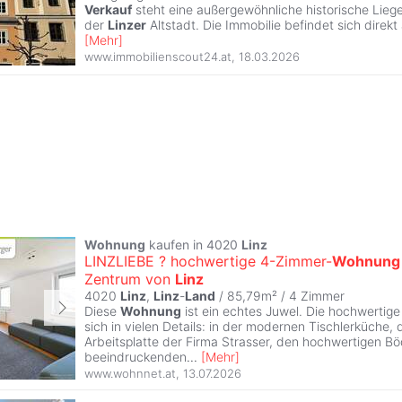
Verkauf
steht eine außergewöhnliche historische Lieg
der
Linzer
Altstadt. Die Immobilie befindet sich direkt
[
Mehr
]
www.immobilienscout24.at
,
18.03.2026
Wohnung
kaufen in 4020
Linz
LINZLIEBE ? hochwertige 4-Zimmer-
Wohnung
Zentrum von
Linz
4020
Linz
,
Linz
-
Land
/ 85,79m² /
4 Zimmer
Diese
Wohnung
ist ein echtes Juwel. Die hochwertige
sich in vielen Details: in der modernen Tischlerküche, 
Arbeitsplatte der Firma Strasser, den hochwertigen 
beeindruckenden
...
[
Mehr
]
www.wohnnet.at
,
13.07.2026