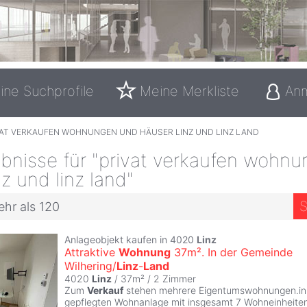
ine Suchprofile
Meine Merkliste
An
VAT VERKAUFEN WOHNUNGEN UND HÄUSER LINZ UND LINZ LAND
bnisse für "privat verkaufen wohn
nz und linz land"
S
ehr als 120
Anlageobjekt kaufen in 4020
Linz
Attraktive
Wohnung
37m². In der Gemeinde
Wilhering/
Linz
-
Land
4020
Linz
/ 37m² /
2 Zimmer
Zum
Verkauf
stehen mehrere Eigentumswohnungen.in
gepflegten Wohnanlage mit insgesamt 7 Wohneinheiten