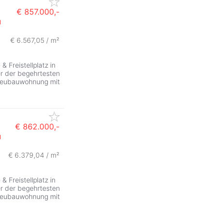
€ 857.000,-
u
ZurÃ
€ 6.567,05 / m²
Freistellplatz in
ner der begehrtesten
 Neubauwohnung mit
€ 862.000,-
u
ZurÃ
4
€ 6.379,04 / m²
Freistellplatz in
ner der begehrtesten
 Neubauwohnung mit