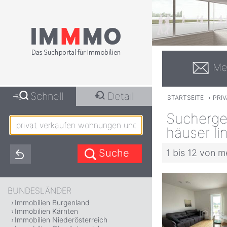
Me
Schnell
Detail
STARTSEITE
›
PRI
Sucherge
häuser li
1 bis 12 von m
BUNDESLÄNDER
Immobilien Burgenland
Immobilien Kärnten
Immobilien Niederösterreich