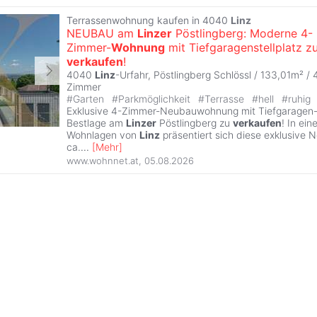
Terrassenwohnung kaufen in 4040
Linz
NEUBAU am
Linzer
Pöstlingberg: Moderne 4-
Zimmer-
Wohnung
mit Tiefgaragenstellplatz z
verkaufen
!
4040
Linz
-Urfahr, Pöstlingberg Schlössl / 133,01m² /
Zimmer
#
Garten
#
Parkmöglichkeit
#
Terrasse
#
hell
#
ruhig
Exklusive 4-Zimmer-Neubauwohnung mit Tiefgaragen- & 
Bestlage am
Linzer
Pöstlingberg zu
verkaufen
! In ei
Wohnlagen von
Linz
präsentiert sich diese exklusive
ca.
...
[
Mehr
]
www.wohnnet.at
,
05.08.2026