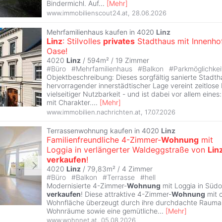
Bindermichl. Auf
...
[
Mehr
]
www.immobilienscout24.at
,
28.06.2026
Mehrfamilienhaus kaufen in 4020
Linz
Linz
: Stilvolles
privates
Stadthaus mit Innenho
Oase!
4020
Linz
/ 594m² /
19 Zimmer
#
Büro
#
Mehrfamilienhaus
#
Balkon
#
Parkmöglichkei
Objektbeschreibung: Dieses sorgfältig sanierte Stadth
hervorragender innerstädtischer Lage vereint zeitlose 
vielseitiger Nutzbarkeit - und ist dabei vor allem eine
mit Charakter.
...
[
Mehr
]
www.immobilien.nachrichten.at
,
17.07.2026
Terrassenwohnung kaufen in 4020
Linz
Familienfreundliche 4-Zimmer-
Wohnung
mit
Loggia in verlängerter Waldeggstraße von
Lin
verkaufen
!
4020
Linz
/ 79,83m² /
4 Zimmer
#
Büro
#
Balkon
#
Terrasse
#
hell
Modernisierte 4-Zimmer-
Wohnung
mit Loggia in Südo
verkaufen
! Diese attraktive 4-Zimmer-
Wohnung
mit 
Wohnfläche überzeugt durch ihre durchdachte Raumauf
Wohnräume sowie eine gemütliche
...
[
Mehr
]
www.wohnnet.at
,
05.08.2026