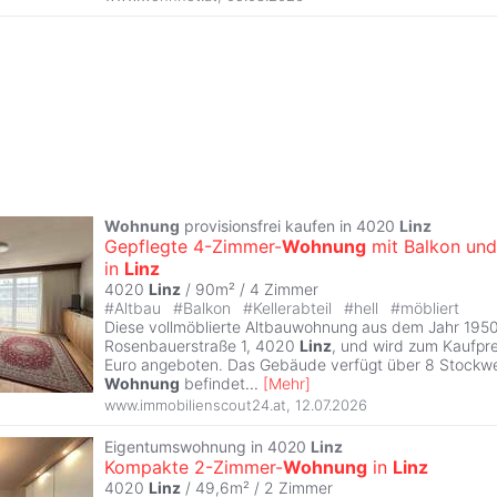
Wohnung
provisionsfrei kaufen in 4020
Linz
Gepflegte 4-Zimmer-
Wohnung
mit Balkon und 
in
Linz
4020
Linz
/ 90m² /
4 Zimmer
#
Altbau
#
Balkon
#
Kellerabteil
#
hell
#
möbliert
Diese vollmöblierte Altbauwohnung aus dem Jahr 1950 
Rosenbauerstraße 1, 4020
Linz
, und wird zum Kaufpr
Euro angeboten. Das Gebäude verfügt über 8 Stockwe
Wohnung
befindet
...
[
Mehr
]
www.immobilienscout24.at
,
12.07.2026
Eigentumswohnung in 4020
Linz
Kompakte 2-Zimmer-
Wohnung
in
Linz
4020
Linz
/ 49,6m² /
2 Zimmer