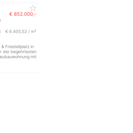
€ 852.000,-
u
ZurÃ
4
€ 6.405,53 / m²
Freistellplatz in
ner der begehrtesten
 Neubauwohnung mit