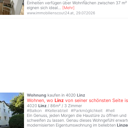
Einheiten verfügen über Wohnflächen zwischen 37 m²
eignen sich ideal
...
[
Mehr
]
www.immobilienscout24.at
,
29.07.2026
Wohnung
kaufen in 4020
Linz
Wohnen, wo
Linz
von seiner schönsten Seite is
4020
Linz
/ 86m² /
3 Zimmer
#
Balkon
#
Kellerabteil
#
Parkmöglichkeit
#
hell
Ein Genuss, jeden Morgen die Haustüre zu öffnen und 
schweifen zu lassen. Genau dieses Wohngefühl erwarte
modernisierten Eigentumswohnung im beliebten
Linze