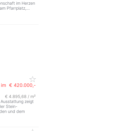
enschaft im Herzen
 am Pfarrplatz,
...
im
€ 420.000,-
€ 4.895,68 / m²
ZurÃ
 Ausstattung zeigt
der Stein-
Böden und dem