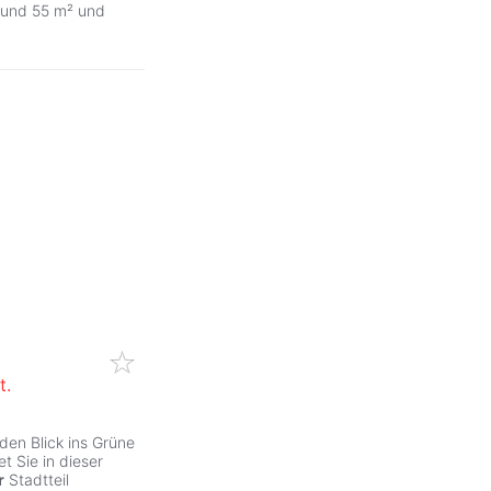
 und 55 m² und
t.
den Blick ins Grüne
t Sie in dieser
r
Stadtteil