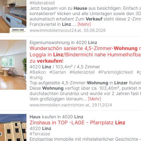
#
Kellerabteil
Jetzt bequem von zu
Hause
aus besichtigen: Einfach 
kontaktieren“ klicken und alle Unterlagen sowie den 
automatisch erhalten! Zum
Verkauf
steht diese 2-Zim
Franckviertel in
Linz
.
...
[
Mehr
]
www.immobilienscout24.at
,
05.06.2026
Eigentumswohnung in 4020
Linz
Wunderschön sanierte 4,5-Zimmer-
Wohnung
m
Loggia in
Linz
/Bindermichl nahe Hummelhofb
zu
verkaufen
!
4020
Linz
/ 103,4m² /
4,5 Zimmer
#
Balkon
#
Garten
#
Kellerabteil
#
Parkmöglichkeit
#
#
ruhig
Top aufgeteilte 4,5-Zimmer-
Wohnung
in
Linzer
Ruhel
Diese
Wohnung
verfügt über ca. 103,40m², punktet 
durchdachten Grundriss und wurde vor 2 Jahren fast k
Vom großzügigen Vorraum
...
[
Mehr
]
www.immobilien.nachrichten.at
,
29.11.2024
Haus
kaufen in 4020
Linz
Zinshaus in TOP -LAGE - Pfarrplatz
Linz
4020
Linz
#
Terrasse
Einzigartige Immobilie mit mittelalterlicher Geschicht