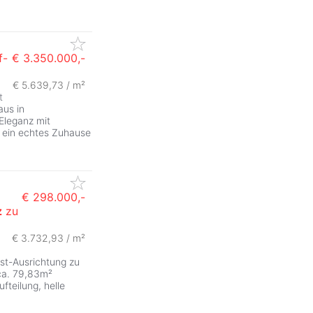
f-
€ 3.350.000,-
€ 5.639,73 / m²
t
aus in
Eleganz mit
s: ein echtes Zuhause
€ 298.000,-
z
zu
ZurÃ
€ 3.732,93 / m²
st-Ausrichtung zu
ca. 79,83m²
teilung, helle