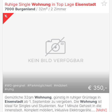
Ruhige Single
Wohnung
in Top Lage
Eisenstadt
7000
Burgenland
/ 32m² /
2 Zimmer
#
WG-geeignet
#
Parkmöglichkeit
#
möbliert
€ 350,-
#
ruhig
Gemütliche 32qm
Wohnung
, günstig in ruhiger Grünlage in
Eisenstadt
ab 1. September zu vergeben. Die
Wohnung
ist
ideal für Singles und Studenten. Nur 1 Minute Gehzeit in die
Innenstadt. Komplett möbliert, inklusive Elektrogeräte.
...
[
Mehr
]