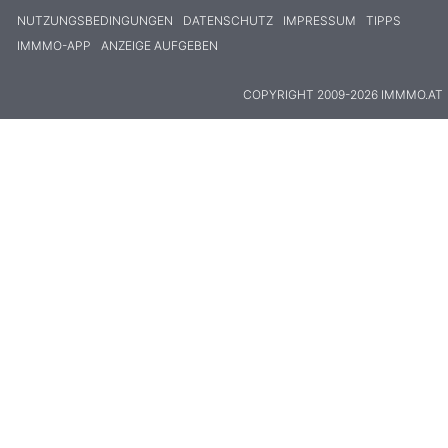
NUTZUNGSBEDINGUNGEN
DATENSCHUTZ
IMPRESSUM
TIPPS
IMMMO-APP
ANZEIGE AUFGEBEN
COPYRIGHT 2009-2026 IMMMO.AT