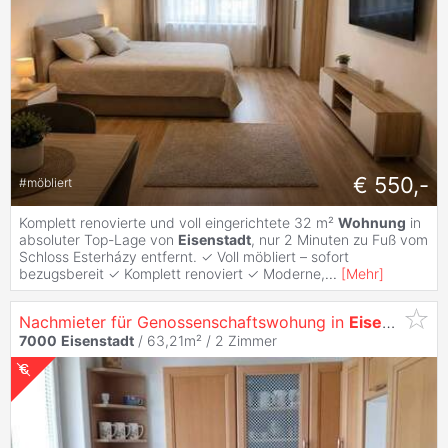
€ 550,-
#
möbliert
Komplett renovierte und voll eingerichtete 32 m²
Wohnung
in
absoluter Top-Lage von
Eisenstadt
, nur 2 Minuten zu Fuß vom
Schloss Esterházy entfernt. ✓ Voll möbliert – sofort
bezugsbereit ✓ Komplett renoviert ✓ Moderne,
...
[
Mehr
]
Nachmieter für Genossenschaftswohung in
Eisenstadt
g
7000
Eisenstadt
/ 63,21m² /
2 Zimmer