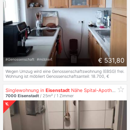
€ 531,80
#
Genossenschaft
#
möbliert
Wegen Umzug wird eine Genossenschaftswohnung (EBSG) frei.
Wohnung ist möbliert Genossenschaftsanteil: 18.700, €
Singlewohnung in
Eisenstadt
Nähe Spital-Apotheke
7000
Eisenstadt
/ 25m² /
1 Zimmer