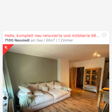
Helle, komplett neu renovierte und möblierte 66 m²
Wo
7100
Neusiedl
am See / 66m² /
1 Zimmer