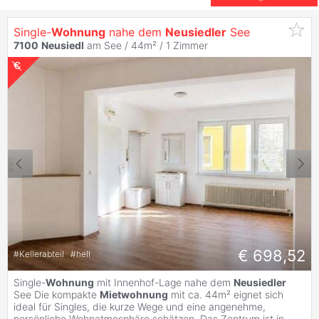
Single-
Wohnung
nahe dem
Neusiedler
See
7100
Neusiedl
am See / 44m² /
1 Zimmer
€ 698,52
#
Kellerabteil
#
hell
Single-
Wohnung
mit Innenhof-Lage nahe dem
Neusiedler
See Die kompakte
Mietwohnung
mit ca. 44m² eignet sich
ideal für Singles, die kurze Wege und eine angenehme,
persönliche Wohnatmosphäre schätzen. Das Zentrum ist in
...