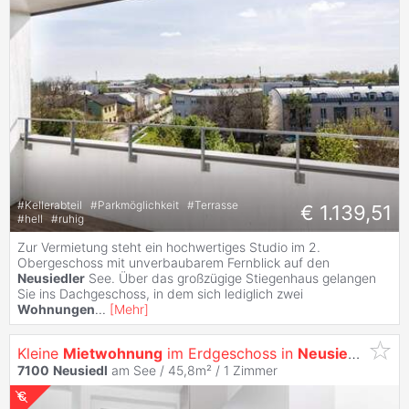
#
Kellerabteil
#
Parkmöglichkeit
#
Terrasse
€ 1.139,51
#
hell
#
ruhig
Zur Vermietung steht ein hochwertiges Studio im 2.
Obergeschoss mit unverbaubarem Fernblick auf den
Neusiedler
See. Über das großzügige Stiegenhaus gelangen
Sie ins Dachgeschoss, in dem sich lediglich zwei
Wohnungen
...
[
Mehr
]
Kleine
Mietwohnung
im Erdgeschoss in
Neusiedl
am Se
7100
Neusiedl
am See / 45,8m² /
1 Zimmer