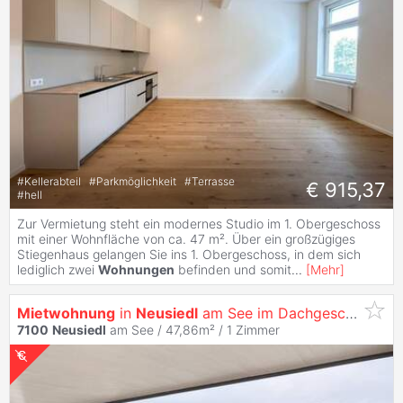
#
Kellerabteil
#
Parkmöglichkeit
#
Terrasse
€ 915,37
#
hell
Zur Vermietung steht ein modernes Studio im 1. Obergeschoss
mit einer Wohnfläche von ca. 47 m². Über ein großzügiges
Stiegenhaus gelangen Sie ins 1. Obergeschoss, in dem sich
lediglich zwei
Wohnungen
befinden und somit
...
[
Mehr
]
Mietwohnung
in
Neusiedl
am See im Dachgeschoß mit unverbaubarem Seeblick - Top 6
7100
Neusiedl
am See / 47,86m² /
1 Zimmer