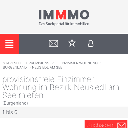
STARTSEITE
›
PROVISIONSFREIE EINZIMMER WOHNUNG
›
BURGENLAND
›
NEUSIEDL AM SEE
provisionsfreie Einzimmer
Wohnung im Bezirk Neusiedl am
See mieten
(Burgenland)
1 bis 6
Suchagent