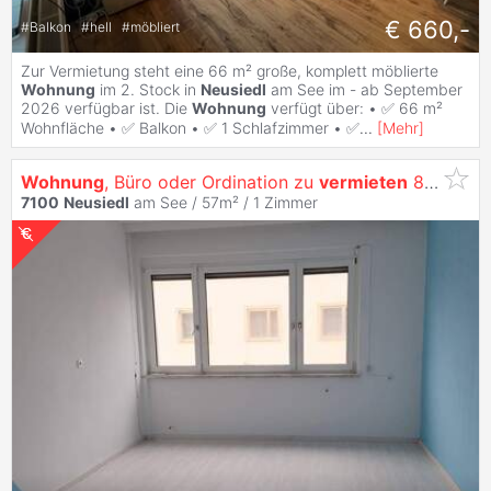
€ 660,-
#
Balkon
#
hell
#
möbliert
Zur Vermietung steht eine 66 m² große, komplett möblierte
Wohnung
im 2. Stock in
Neusiedl
am See im - ab September
2026 verfügbar ist. Die
Wohnung
verfügt über: • ✅ 66 m²
Wohnfläche • ✅ Balkon • ✅ 1 Schlafzimmer • ✅
...
[
Mehr
]
Wohnung
, Büro oder Ordination zu
vermieten
820,- all inclusive!
7100
Neusiedl
am See / 57m² /
1 Zimmer