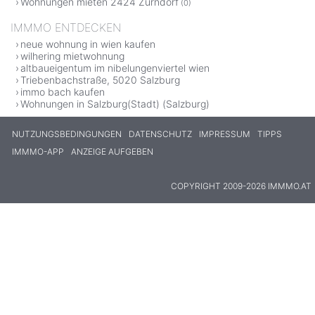
Wohnungen mieten 2424 Zurndorf
(0)
IMMMO ENTDECKEN
neue wohnung in wien kaufen
wilhering mietwohnung
altbaueigentum im nibelungenviertel wien
Triebenbachstraße, 5020 Salzburg
immo bach kaufen
Wohnungen in Salzburg(Stadt) (Salzburg)
NUTZUNGSBEDINGUNGEN
DATENSCHUTZ
IMPRESSUM
TIPPS
IMMMO-APP
ANZEIGE AUFGEBEN
COPYRIGHT 2009-2026 IMMMO.AT