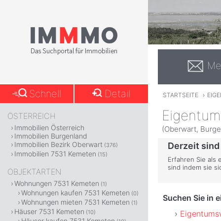
Me
Schnell
Detail
STARTSEITE
›
EIG
Eigentum
ÖSTERREICH
Immobilien Österreich
(Oberwart, Burge
Immobilien Burgenland
Immobilien Bezirk Oberwart
Derzeit sind
(376)
Immobilien 7531 Kemeten
(15)
Erfahren Sie als
sind indem sie s
OBJEKTARTEN
Wohnungen 7531 Kemeten
(1)
Wohnungen kaufen 7531 Kemeten
(0)
Suchen Sie in 
Wohnungen mieten 7531 Kemeten
(1)
Häuser 7531 Kemeten
Eigentums
(10)
Häuser kaufen 7531 Kemeten