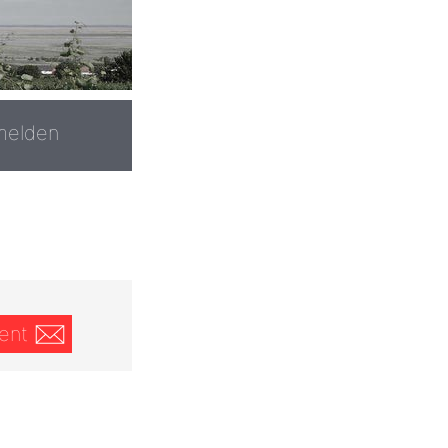
melden
ent