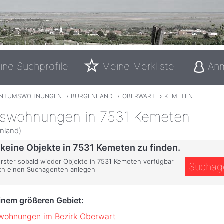
ine Suchprofile
Meine Merkliste
An
ENTUMSWOHNUNGEN
›
BURGENLAND
›
OBERWART
›
KEMETEN
swohnungen in 7531 Kemeten
nland)
 keine Objekte in 7531 Kemeten zu finden.
 erster sobald wieder Objekte in 7531 Kemeten verfügbar
Suchag
ich einen Suchagenten anlegen
einem größeren Gebiet:
wohnungen im Bezirk Oberwart