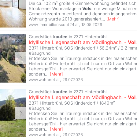
Die ca. 102 m² große 4-Zimmerwohnung befindet sich
Stock einer Wohnanlage in
Völs
, nur wenige Minuten 
Gemeindezentrum entfernt und dennoch in angenehme
Wohnung wurde 2013 generalsaniert
...
[
Mehr
]
www.immobilienscout24.at
,
18.05.2026
Grundstück
kaufen
in 2371 Hinterbrühl
Idyllische Liegenschaft am Mödlingbach! -
Vol
.
2371 Hinterbrühl, SOS Kinderdorf / 56,24m² /
2 Zimm
#
Baugrund
Entdecken Sie Ihr Traumgrundstück in der malerisch
Hinterbrühl! Hinterbrühl ist nicht nur ein Ort zum Woh
Lebensgefühl - hier erwartet Sie nicht nur ein einziga
sondern
...
[
Mehr
]
www.wohnnet.at
,
29.07.2026
Grundstück
kaufen
in 2371 Hinterbrühl
Idyllische Liegenschaft am Mödlingbach! -
Vol
2371 Hinterbrühl, SOS Kinderdorf / 1849m²
#
Baugrund
Entdecken Sie Ihr Traumgrundstück in der malerisch
Hinterbrühl! Hinterbrühl ist nicht nur ein Ort zum Woh
Lebensgefühl - hier erwartet Sie nicht nur ein einziga
sondern
...
[
Mehr
]
www.wohnnet.at
,
29.07.2026