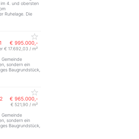
 im 4. und obersten
vom
r Ruhelage. Die
1
€ 995.000,-
er
€ 17.692,03 / m²
ZurÃ
en Gemeinde
nen, sondern ein
rtiges Baugrundstück,
.2
€ 965.000,-
€ 521,90 / m²
ZurÃ
en Gemeinde
nen, sondern ein
rtiges Baugrundstück,