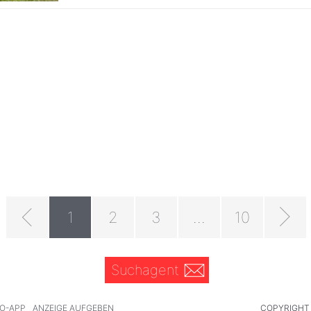
1
2
3
...
10
Suchagent
O-APP
ANZEIGE AUFGEBEN
COPYRIGHT 