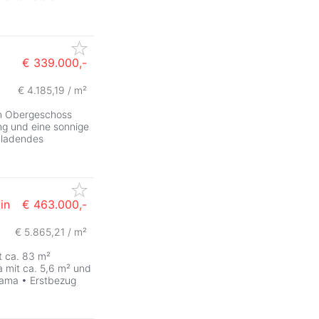
€ 339.000,-
€ 4.185,19 / m²
ZurÃ
en Obergeschoss
ng und eine sonnige
nladendes
in
€ 463.000,-
€ 5.865,21 / m²
t ca. 83 m²
ia mit ca. 5,6 m² und
ama • Erstbezug