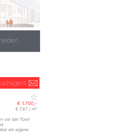
melden
uchagent
€ 1.700,-
€ 7,87 / m²
en vor der Türe!
es
ber ein eigene