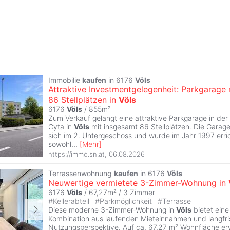
Immobilie
kaufen
in 6176
Völs
Attraktive Investmentgelegenheit: Parkgarage 
86 Stellplätzen in
Völs
6176
Völs
/ 855m²
Zum Verkauf gelangt eine attraktive Parkgarage in de
Cyta in
Völs
mit insgesamt 86 Stellplätzen. Die Garag
sich im 2. Untergeschoss und wurde im Jahr 1997 errich
sowohl
...
[
Mehr
]
https://immo.sn.at
,
06.08.2026
Terrassenwohnung
kaufen
in 6176
Völs
Neuwertige vermietete 3-Zimmer-Wohnung in
6176
Völs
/ 67,27m² /
3 Zimmer
#
Kellerabteil
#
Parkmöglichkeit
#
Terrasse
Diese moderne 3-Zimmer-Wohnung in
Völs
bietet eine
Kombination aus laufenden Mieteinnahmen und langfris
Nutzungsperspektive. Auf ca. 67,27 m² Wohnfläche erw