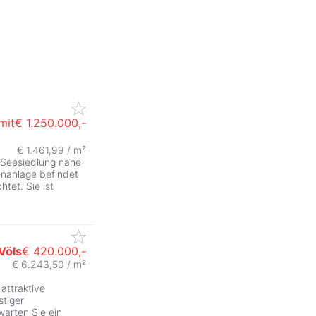
mit
€ 1.250.000,-
€ 1.461,99 / m²
r Seesiedlung nähe
enanlage befindet
tet. Sie ist
Völs
€ 420.000,-
€ 6.243,50 / m²
ZurÃ
 attraktive
tiger
arten Sie ein