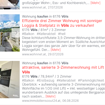
großzügiger Wohn-, Ess- und Kochbereich,
...
[
Mehr
]
www.wohnnet.at
,
27.07.2026
Wohnung
kaufen
in 6176
Völs
Effiziente drei Zimmer Wohnung mit sonniger
Loggia & Stellplatz in
Völs
zu verkaufen!
6176
Völs
/ 81m² /
3 Zimmer
#
Balkon
#
Kellerabteil
#
hell
Diese lichtdurchflutete 3,5-Zimmer-Wohnung im dritt
begeistert vom ersten Moment an: Südliche Ausrichtu
Loggia sorgen das ganze Jahr über für ein warmes, ei
Wohngefühl. Der
...
[
Mehr
]
www.wohnnet.at
,
29.07.2026
Wohnung
kaufen
in 6176
Völs
attraktive, sanierte 3-Zimmerwohnung mit Lift 
Völs
6176
Völs
/ 78,94m² /
3 Zimmer
#
Balkon
#
Erstbezug
#
Kellerabteil
#
Parkmöglichkeit
Überblick: • aufwendig sanierte 3-Zimmerwohnung mi
Wohnfläche im 1.OG (mit Lift) • inkl. westseitiger Logg
wunderbarem Ausblick auf das umliegende Bergpanor
nach soeben
...
[
Mehr
]
www.immobilienscout24.at
,
06.08.2026