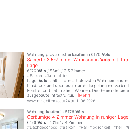
Wohnung provisionsfrei
kaufen
in 6176
Völs
Sanierte 3.5-Zimmer Wohnung in
Völs
mit Top
Lage
6176
Völs
/ 86m² /
3,5 Zimmer
#
Balkon
#
Kellerabteil
Lage:
Völs
zählt zu den attraktivsten Wohngemeinden
Innsbruck und überzeugt durch die gelungene Verbi
Komfort und naturnahem Wohnen. Die Gemeinde biete
ausgebaute Infrastruktur
...
[
Mehr
]
www.immobilienscout24.at
,
11.06.2026
Wohnung
kaufen
in 6176
Völs
Geräumige 4 Zimmer Wohnung in ruhiger Lage
6176
Völs
/ 101m² /
4 Zimmer
#
Dachgeschoss
#
Balkon
#
Parkmöglichkeit
#
hell
#