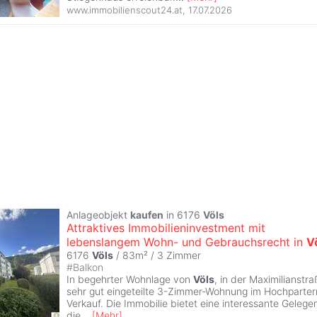
www.immobilienscout24.at
,
17.07.2026
Anlageobjekt
kaufen
in 6176
Völs
Attraktives Immobilieninvestment mit
lebenslangem Wohn- und Gebrauchsrecht in
V
6176
Völs
/ 83m² /
3 Zimmer
#
Balkon
In begehrter Wohnlage von
Völs
, in der Maximilianstra
sehr gut eingeteilte 3-Zimmer-Wohnung im Hochparter
Verkauf. Die Immobilie bietet eine interessante Gelegen
die
...
[
Mehr
]