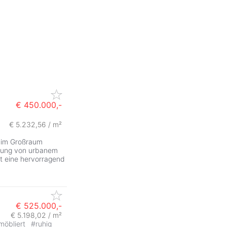
€ 450.000,-
€ 5.232,56 / m²
 im Großraum
ndung von urbanem
t eine hervorragend
€ 525.000,-
€ 5.198,02 / m²
möbliert
#
ruhig