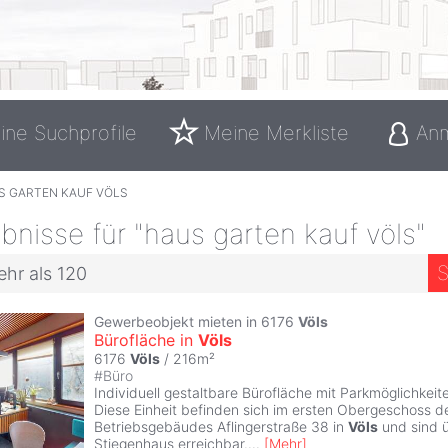
ine Suchprofile
Meine Merkliste
An
S GARTEN KAUF VÖLS
nisse für "haus garten kauf völs"
S
ehr als 120
Gewerbeobjekt mieten in 6176
Völs
Bürofläche in
Völs
6176
Völs
/ 216m²
#
Büro
Individuell gestaltbare Bürofläche mit Parkmöglichkeit
Diese Einheit befinden sich im ersten Obergeschoss d
Betriebsgebäudes Aflingerstraße 38 in
Völs
und sind ü
Stiegenhaus erreichbar.
...
[
Mehr
]