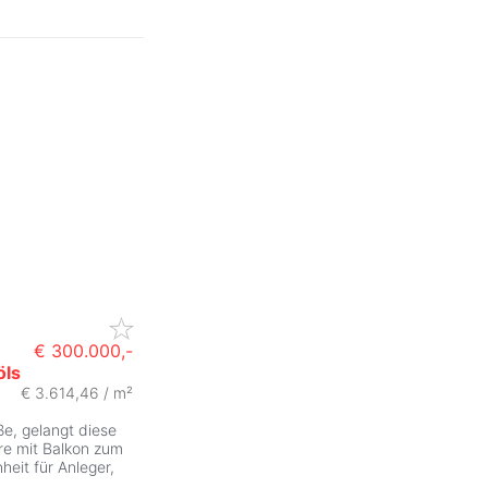
€ 300.000,-
öls
€ 3.614,46 / m²
ße, gelangt diese
re mit Balkon zum
heit für Anleger,