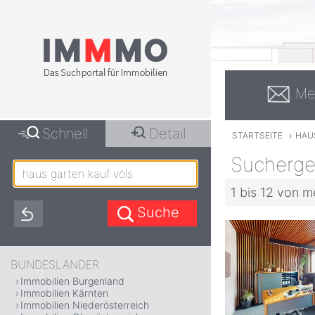
Me
Schnell
Detail
STARTSEITE
›
HAU
Suchergeb
1 bis 12 von m
BUNDESLÄNDER
Immobilien Burgenland
Immobilien Kärnten
Immobilien Niederösterreich