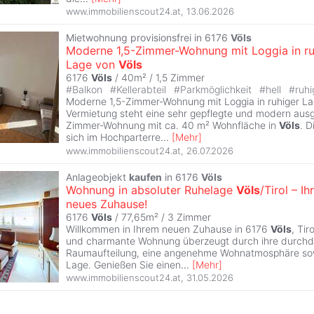
www.immobilienscout24.at
,
13.06.2026
Mietwohnung provisionsfrei in 6176
Völs
Moderne 1,5-Zimmer-Wohnung mit Loggia in ru
Lage von
Völs
6176
Völs
/ 40m² /
1,5 Zimmer
#
Balkon
#
Kellerabteil
#
Parkmöglichkeit
#
hell
#
ruhi
Moderne 1,5-Zimmer-Wohnung mit Loggia in ruhiger L
Vermietung steht eine sehr gepflegte und modern ausg
Zimmer-Wohnung mit ca. 40 m² Wohnfläche in
Völs
. 
sich im Hochparterre
...
[
Mehr
]
www.immobilienscout24.at
,
26.07.2026
Anlageobjekt
kaufen
in 6176
Völs
Wohnung in absoluter Ruhelage
Völs
/Tirol – Ihr
neues Zuhause!
6176
Völs
/ 77,65m² /
3 Zimmer
Willkommen in Ihrem neuen Zuhause in 6176
Völs
, Tir
und charmante Wohnung überzeugt durch ihre durch
Raumaufteilung, eine angenehme Wohnatmosphäre sowi
Lage. Genießen Sie einen
...
[
Mehr
]
www.immobilienscout24.at
,
31.05.2026