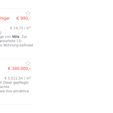
higer
€ 990,-
€ 24,75 / m²
g
age von
Völs
. Zur
estattete 1,5-
Die Wohnung befindet
€ 390.000,-
€ 5.022,54 / m²
ol! Diese gepflegte
dachte
e ihre attraktive