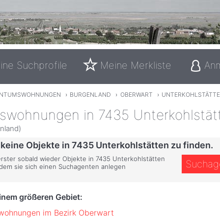
ine Suchprofile
Meine Merkliste
An
ENTUMSWOHNUNGEN
›
BURGENLAND
›
OBERWART
›
UNTERKOHLSTÄTT
swohnungen in 7435 Unterkohlstät
nland)
 keine Objekte in 7435 Unterkohlstätten zu finden.
erster sobald wieder Objekte in 7435 Unterkohlstätten
Suchag
ndem sie sich einen Suchagenten anlegen
einem größeren Gebiet:
wohnungen im Bezirk Oberwart