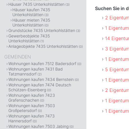
Häuser 7435 Unterkohlstätten
(3)
Suchen Sie in 
Häuser kaufen 7435
Unterkohlstätten
(3)
2 Eigentu
Häuser mieten 7435
Unterkohlstätten
(0)
1 Eigentu
Grundstücke 7435 Unterkohlstätten
(3)
Gewerbeobjekte 7435
14 Eigent
Unterkohlstätten
(1)
Anlageobjekte 7435 Unterkohlstätten
(0)
3 Eigentum
GEMEINDEN
1 Eigentu
Wohnungen kaufen 7512 Badersdorf
(0)
5 Eigentum
Wohnungen kaufen 7431 Bad
Tatzmannsdorf
(2)
1 Eigentu
Wohnungen kaufen 7434 Bernstein
(0)
Wohnungen kaufen 7474 Deutsch
2 Eigentu
Schützen-Eisenberg
(0)
Wohnungen kaufen 7423
1 Eigentu
Grafenschachen
(0)
Wohnungen kaufen 7503
1 Eigentum
Großpetersdorf
(0)
Wohnungen kaufen 7473
Hannersdorf
(0)
Wohnungen kaufen 7503 Jabing
(0)