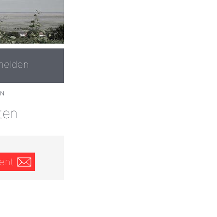
melden
EN
ten
ent