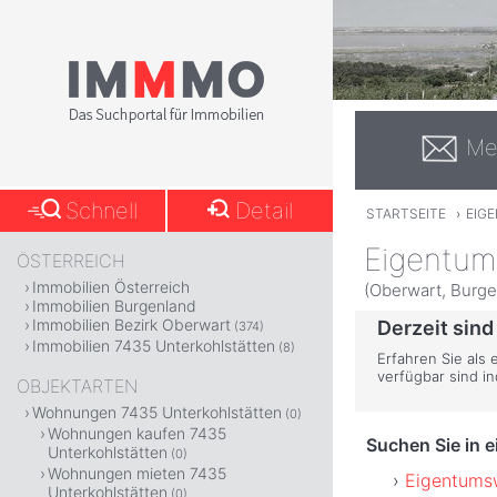
Me
Schnell
Detail
STARTSEITE
›
EIG
Eigentum
ÖSTERREICH
Immobilien Österreich
(Oberwart, Burge
Immobilien Burgenland
Immobilien Bezirk Oberwart
Derzeit sind
(374)
Immobilien 7435 Unterkohlstätten
(8)
Erfahren Sie als 
verfügbar sind i
OBJEKTARTEN
Wohnungen 7435 Unterkohlstätten
(0)
Wohnungen kaufen 7435
Suchen Sie in 
Unterkohlstätten
(0)
Wohnungen mieten 7435
Eigentums
Unterkohlstätten
(0)