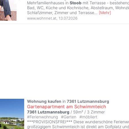
Mehrfamilienhauses in
Stoob
mit Terrasse - bestehend
Bad, WC, Küche und Kochnische, Abstellraum, Wohnz
Schlafzimmer, Zimmer und Terrasse
...
[
Mehr
]
www.wohnnet.at
,
13.07.2026
Wohnung
kaufen
in
7361
Lutzmannsburg
Gartenapartment am Schwimmteich
7361
Lutzmannsburg
/ 59m² /
3 Zimmer
#
Ferienwohnung
#
Garten
#
möbliert
***PROVISIONSFREI*** Diese wunderschöne Ferienw
großzügigem Schwimmteich ist direkt am Golfplatz un