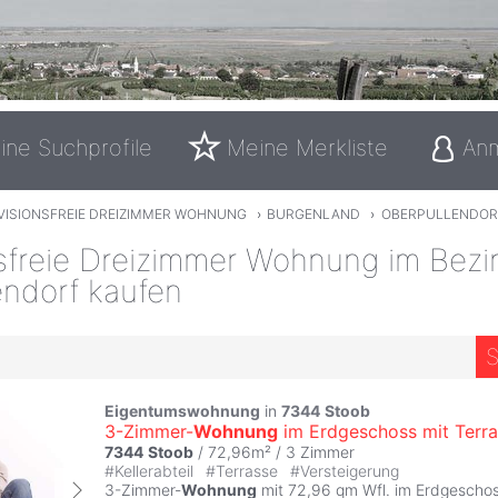
ine Suchprofile
Meine Merkliste
An
VISIONSFREIE DREIZIMMER WOHNUNG
›
BURGENLAND
›
OBERPULLENDOR
sfreie Dreizimmer Wohnung im Bezi
endorf kaufen
S
Eigentumswohnung
in
7344
Stoob
3-Zimmer-
Wohnung
im Erdgeschoss mit Terr
7344
Stoob
/ 72,96m² /
3 Zimmer
#
Kellerabteil
#
Terrasse
#
Versteigerung
3-Zimmer-
Wohnung
mit 72,96 qm Wfl. im Erdgeschos