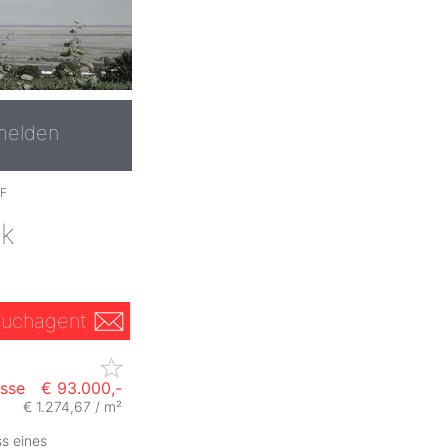
melden
F
rk
uchagent
asse
€ 93.000,-
€ 1.274,67 / m²
ZurÃ
s eines