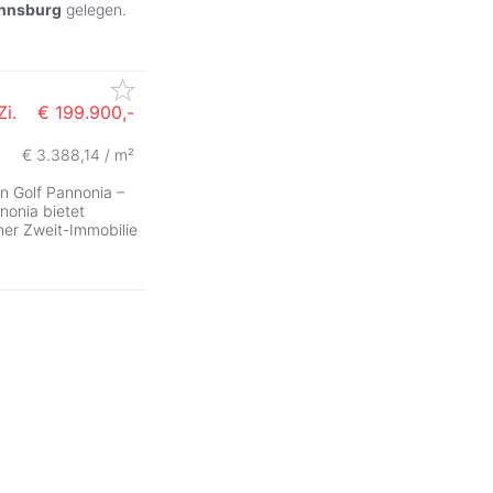
nnsburg
gelegen.
i.
€ 199.900,-
€ 3.388,14 / m²
n Golf Pannonia –
nonia bietet
ner Zweit-Immobilie