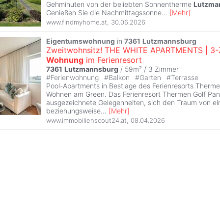
Gehminuten von der beliebten Sonnentherme
Lutzma
Genießen Sie die Nachmittagssonne
...
[
Mehr
]
www.findmyhome.at
,
30.06.2026
Eigentumswohnung
in
7361
Lutzmannsburg
Zweitwohnsitz! THE WHITE APARTMENTS | 3-Z
Wohnung
im Ferienresort
7361
Lutzmannsburg
/ 59m² /
3 Zimmer
#
Ferienwohnung
#
Balkon
#
Garten
#
Terrasse
Pool-Apartments in Bestlage des Ferienresorts Therme
Wohnen am Green. Das Ferienresort Thermen Golf Pan
ausgezeichnete Gelegenheiten, sich den Traum von ei
beziehungsweise
...
[
Mehr
]
www.immobilienscout24.at
,
08.04.2026