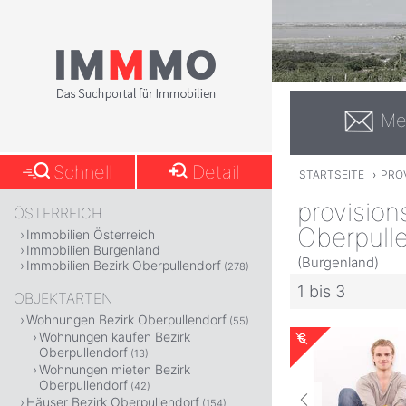
Me
Schnell
Detail
STARTSEITE
›
PRO
provision
ÖSTERREICH
Oberpull
Immobilien Österreich
Immobilien Burgenland
(Burgenland)
Immobilien Bezirk Oberpullendorf
(278)
1 bis 3
OBJEKTARTEN
Wohnungen Bezirk Oberpullendorf
(55)
Wohnungen kaufen Bezirk
Oberpullendorf
(13)
Wohnungen mieten Bezirk
Oberpullendorf
(42)
Häuser Bezirk Oberpullendorf
(154)