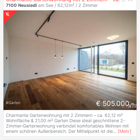
7100
Neusiedl
am See / 62,12m² /
2 Zimmer
€ 505.000,-
#
Garten
Charmante Gartenwohnung mit 2 Zimmern – ca. 62,12 m²
Wohnfläche & 21,00 m² Garten Diese ideal geschnittene 2-
Zimmer-Gartenwohnung verbindet komfortables Wohnen mit
einem schönen Außenbereich. Der Mittelpunkt ist die
...
[
Mehr
]