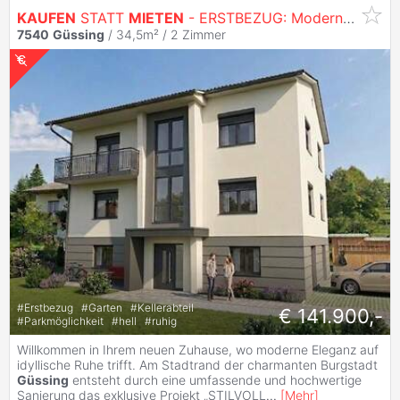
KAUFEN
STATT
MIETEN
- ERSTBEZUG: Moderne 2-Zimmer-
7540
Güssing
/ 34,5m² /
2 Zimmer
#
Erstbezug
#
Garten
#
Kellerabteil
€ 141.900,-
#
Parkmöglichkeit
#
hell
#
ruhig
Willkommen in Ihrem neuen Zuhause, wo moderne Eleganz auf
idyllische Ruhe trifft. Am Stadtrand der charmanten Burgstadt
Güssing
entsteht durch eine umfassende und hochwertige
Sanierung das exklusive Projekt „STILVOLL
...
[
Mehr
]