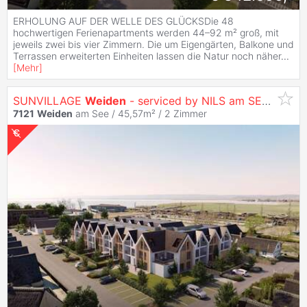
ERHOLUNG AUF DER WELLE DES GLÜCKSDie 48
hochwertigen Ferienapartments werden 44–92 m² groß, mit
jeweils zwei bis vier Zimmern. Die um Eigengärten, Balkone und
Terrassen erweiterten Einheiten lassen die Natur noch näher
...
[
Mehr
]
SUNVILLAGE
Weiden
- serviced by NILS am SEE (provisionsfrei)
7121
Weiden
am See / 45,57m² /
2 Zimmer