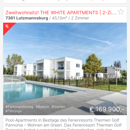
Zweitwohnsitz! THE WHITE APARTMENTS | 2-Zi.
Wohnu
7361
Lutzmannsburg
/ 45,13m² /
2 Zimmer
#
Ferienwohnung
#
Balkon
#
Garten
€ 169.900,-
#
Terrasse
Pool-Apartments in Bestlage des Ferienresorts Thermen Golf
Pannonia – Wohnen am Green. Das Ferienresort Thermen Golf
Pannonia bietet ausgezeichnete Gelegenheiten, sich den