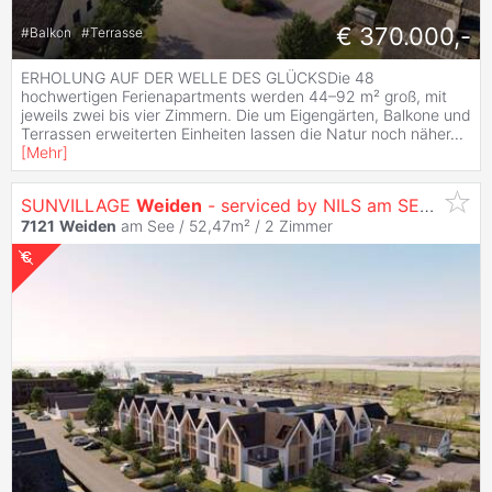
€ 370.000,-
#
Balkon
#
Terrasse
ERHOLUNG AUF DER WELLE DES GLÜCKSDie 48
hochwertigen Ferienapartments werden 44–92 m² groß, mit
jeweils zwei bis vier Zimmern. Die um Eigengärten, Balkone und
Terrassen erweiterten Einheiten lassen die Natur noch näher
...
[
Mehr
]
SUNVILLAGE
Weiden
- serviced by NILS am SEE (provisionsfrei)
7121
Weiden
am See / 52,47m² /
2 Zimmer