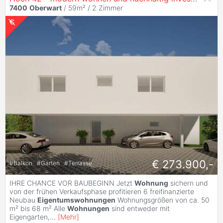
7400
Oberwart
/ 59m² /
2 Zimmer
€ 273.900,-
#
Balkon
#
Garten
#
Terrasse
IHRE CHANCE VOR BAUBEGINN Jetzt
Wohnung
sichern und
von der frühen Verkaufsphase profitieren 6 freifinanzierte
Neubau
Eigentumswohnungen
Wohnungsgrößen von ca. 50
m² bis 68 m² Alle
Wohnungen
sind entweder mit
Eigengarten,
...
[
Mehr
]