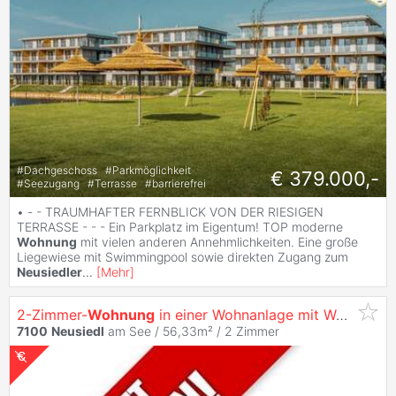
#
Dachgeschoss
#
Parkmöglichkeit
€ 379.000,-
#
Seezugang
#
Terrasse
#
barrierefrei
• - - TRAUMHAFTER FERNBLICK VON DER RIESIGEN
TERRASSE - - - Ein Parkplatz im Eigentum! TOP moderne
Wohnung
mit vielen anderen Annehmlichkeiten. Eine große
Liegewiese mit Swimmingpool sowie direkten Zugang zum
Neusiedler
...
[
Mehr
]
2-Zimmer-
Wohnung
in einer Wohnanlage mit Wellnessbereich
7100
Neusiedl
am See / 56,33m² /
2 Zimmer