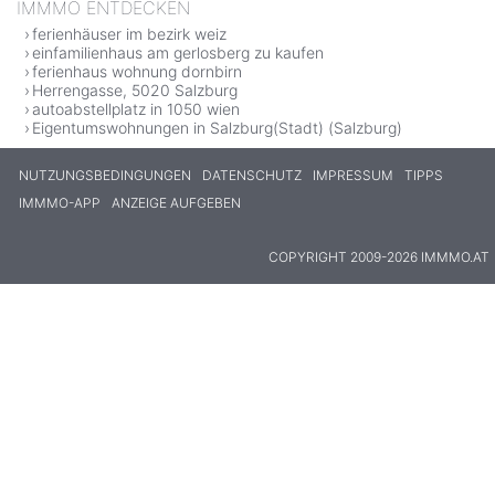
IMMMO ENTDECKEN
ferienhäuser im bezirk weiz
einfamilienhaus am gerlosberg zu kaufen
ferienhaus wohnung dornbirn
Herrengasse, 5020 Salzburg
autoabstellplatz in 1050 wien
Eigentumswohnungen in Salzburg(Stadt) (Salzburg)
NUTZUNGSBEDINGUNGEN
DATENSCHUTZ
IMPRESSUM
TIPPS
IMMMO-APP
ANZEIGE AUFGEBEN
COPYRIGHT 2009-2026 IMMMO.AT