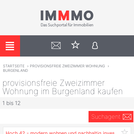
STARTSEITE
›
PROVISIONSFREIE ZWEIZIMMER WOHNUNG
›
BURGENLAND
provisionsfreie Zweizimmer
Wohnung im Burgenland kaufen
1 bis 12
Suchagent
Hoch 42 - modern wohnen und nachhaltig investieren (Provisionsfrei)