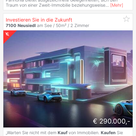
Traum von einer Zweit-Immobilie beziehungsweise
...
[
Mehr
]
Investieren Sie in die Zukunft
7100
Neusiedl
am See / 50m² /
2 Zimmer
€ 290.000,-
„Warten Sie nicht mit dem
Kauf
von Immobilien.
Kaufen
Sie