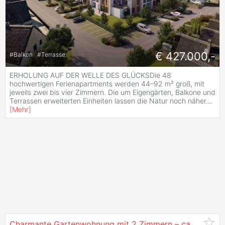
€ 427.000,-
#
Balkon
#
Terrasse
ERHOLUNG AUF DER WELLE DES GLÜCKSDie 48
hochwertigen Ferienapartments werden 44–92 m² groß, mit
jeweils zwei bis vier Zimmern. Die um Eigengärten, Balkone und
Terrassen erweiterten Einheiten lassen die Natur noch näher
...
[
Mehr
]
Charmante Gartenwohnung mit 2 Zimmern – ca. 62,12 m² Wohnfläche & 21,00 m² Garten PROVISIONSFREI