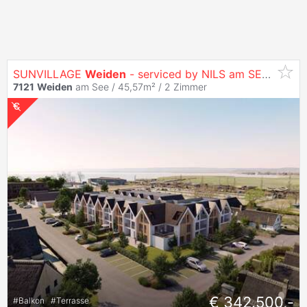
SUNVILLAGE
Weiden
- serviced by NILS am SEE (provisionsfrei)
7121
Weiden
am See / 45,57m² /
2 Zimmer
€ 342.500,-
#
Balkon
#
Terrasse