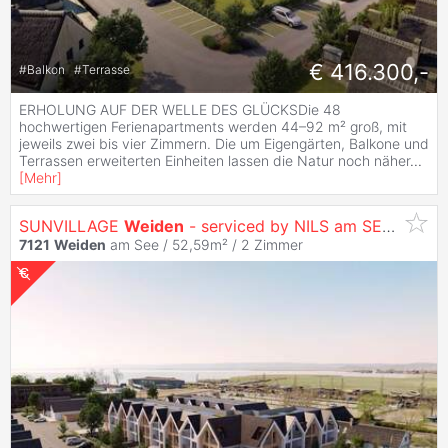
€ 416.300,-
#
Balkon
#
Terrasse
ERHOLUNG AUF DER WELLE DES GLÜCKSDie 48
hochwertigen Ferienapartments werden 44–92 m² groß, mit
jeweils zwei bis vier Zimmern. Die um Eigengärten, Balkone und
Terrassen erweiterten Einheiten lassen die Natur noch näher
...
[
Mehr
]
SUNVILLAGE
Weiden
- serviced by NILS am SEE (provisionsfrei)
7121
Weiden
am See / 52,59m² /
2 Zimmer