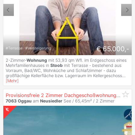
€ 65.000,-
#
Terrasse
#
Versteigerung
2-Zimmer-
Wohnung
mit 53,93 qm Wfl. im Erdgeschoss eines
Mehrfamilienhauses in
Stoob
mit Terrasse - bestehend aus
Vorraum, Bad/WC, Wohnküche und Schlafzimmer - dazu
großflächige Kellerfläche bzw. Lagerraum im Kellergeschoss
...
[
Mehr
]
Provisionsfreie 2 Zimmer Dachgeschoßwohnung mit Pool- und Seezugang im Seepark
7063
Oggau
am
Neusiedler
See / 65,45m² /
2 Zimmer