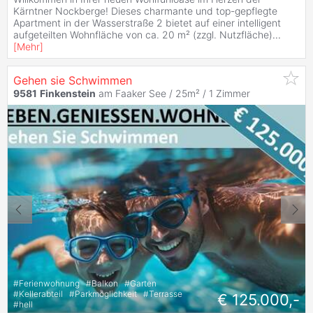
Kärntner Nockberge! Dieses charmante und top-gepflegte
Apartment in der Wasserstraße 2 bietet auf einer intelligent
aufgeteilten Wohnfläche von ca. 20 m² (zzgl. Nutzfläche)
...
[
Mehr
]
Gehen sie Schwimmen
9581
Finkenstein
am Faaker See / 25m² /
1 Zimmer
#
Ferienwohnung
#
Balkon
#
Garten
#
Kellerabteil
#
Parkmöglichkeit
#
Terrasse
€ 125.000,-
#
hell