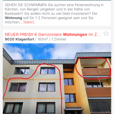
GEHEN SIE SCHWIMMEN Sie suchen eine Ferienwohnung in
Kärnten, von Bergen umgeben und in der Nähe von
Badeseen? Sie wollen nicht zu viel Geld investieren? Die
Wohnung
soll für 1-2 Personen geeignet sein und Sie
möchten
...
[
Mehr
]
NEUER PREIS!! 6 Garconniere
Wohnungen
im Zentrum
K
9020
Klagenfurt
/ 160m² /
1 Zimmer