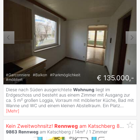
#
Garconniere
#
Balkon
#
Parkmöglichkeit
€ 135.000,-
#
möbliert
Diese nach Süden ausgerichtete
Wohnung
liegt im
Erdgeschoss und besteht aus einem Zimmer mit Ausgang zur
ca. 5 m² großen Loggia, Vorraum mit möblierter Küche, Bad mit
Wanne und WC und einem kleinen Abstellraum. Ein Platz
...
[
Mehr
]
Kein Zweitwohnsitz!
Rennweg
am Katschberg 80/5: Kleinstwohnung im Hochparterre
9863
Rennweg
am Katschberg / 14m² /
1 Zimmer