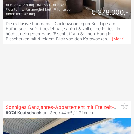
#
Ferienwohnung
#
Altbau
#
Balkon
#
Garten
#
Parkmöglichkeit
#
Terrasse
€ 378.000,-
#
möbliert
#
ruhig
Die exklusive Panorama- Gartenwohnung in Bestlage am
Hafnersee - sofort beziehbar, saniert & voll eingerichtet ! Im
höchst gelegenen Haus "Eisenhut" am Sonnen-Hang in
Plescherken mit direktem Blick von den Karawanken
...
[
Mehr
]
Sonniges Ganzjahres-Appartement mit Freizeit-Wohnsitz im 4-Seen-Tal
9074
Keutschach
am See / 44m² /
1 Zimmer