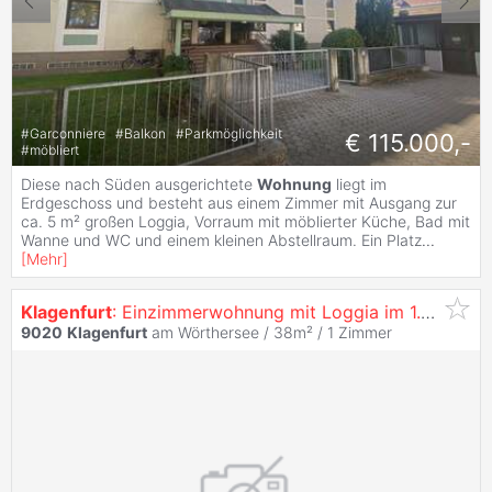
#
Garconniere
#
Balkon
#
Parkmöglichkeit
€ 115.000,-
#
möbliert
Diese nach Süden ausgerichtete
Wohnung
liegt im
Erdgeschoss und besteht aus einem Zimmer mit Ausgang zur
ca. 5 m² großen Loggia, Vorraum mit möblierter Küche, Bad mit
Wanne und WC und einem kleinen Abstellraum. Ein Platz
...
[
Mehr
]
Klagenfurt
: Einzimmerwohnung mit Loggia im 1.Og - Top 116
9020
Klagenfurt
am Wörthersee / 38m² /
1 Zimmer