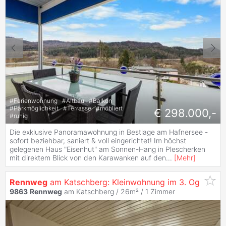
#
Ferienwohnung
#
Altbau
#
Balkon
#
Parkmöglichkeit
#
Terrasse
#
möbliert
€ 298.000,-
#
ruhig
Die exklusive Panoramawohnung in Bestlage am Hafnersee -
sofort beziehbar, saniert & voll eingerichtet! Im höchst
gelegenen Haus "Eisenhut" am Sonnen-Hang in Plescherken
mit direktem Blick von den Karawanken auf den
...
[
Mehr
]
Rennweg
am Katschberg: Kleinwohnung im 3. Og
9863
Rennweg
am Katschberg / 26m² /
1 Zimmer