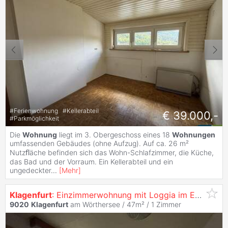
#
Ferienwohnung
#
Kellerabteil
€ 39.000,-
#
Parkmöglichkeit
Die
Wohnung
liegt im 3. Obergeschoss eines 18
Wohnungen
umfassenden Gebäudes (ohne Aufzug). Auf ca. 26 m²
Nutzﬂäche befinden sich das Wohn-Schlafzimmer, die Küche,
das Bad und der Vorraum. Ein Kellerabteil und ein
ungedeckter
...
[
Mehr
]
Klagenfurt
: Einzimmerwohnung mit Loggia im EG - Top 101
9020
Klagenfurt
am Wörthersee / 47m² /
1 Zimmer