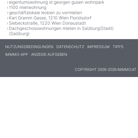
eigentumswohnung st.georgen gusen wohnpark
1100 mietwohnung
geschäftslokale leoben zu vermieten
Karl Gramm Gasse, 1210 Wien Floridsdorf
Siebeckstraße, 1220 Wien Donaustadt
Dachgeschosswohnungen mieten in Salzburg(Stadt)
(Salzburg)
NUTZUNGSBEDINGUNGEN
DATENSCHUTZ
IMPRESSUM
TIPPS
IMMMO-APP
ANZEIGE AUFGEBEN
COPYRIGHT 2009-2026 IMMMO.AT