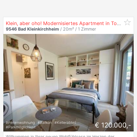
Klein, aber oho! Modernisiertes Apartment in Top-Lage von
9546
Bad
Kleinkirchheim
/ 20m² /
1 Zimmer
#
Ferienwohnung
#
Balkon
#
Kellerabteil
€ 120.000,-
#
Parkmöglichkeit
Willkommen in Ihrer neuen Wohlfühloase im Herzen der