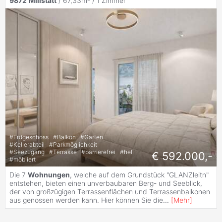
9872
Millstatt
/ 67,33m² /
1 Zimmer
#
Erdgeschoss
#
Balkon
#
Garten
#
Kellerabteil
#
Parkmöglichkeit
#
Seezugang
#
Terrasse
#
barrierefrei
#
hell
€ 592.000,-
#
möbliert
Die 7
Wohnungen
, welche auf dem Grundstück "GLANZleitn"
entstehen, bieten einen unverbaubaren Berg- und Seeblick,
der von großzügigen Terrassenflächen und Terrassenbalkonen
aus genossen werden kann. Hier können Sie die
...
[
Mehr
]