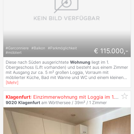
#
Garconniere
#
Balkon
#
Parkmöglichkeit
€ 115.000,-
#
möbliert
Diese nach Süden ausgerichtete
Wohnung
liegt im 1.
Obergeschoss (Lift vorhanden) und besteht aus einem Zimmer
mit Ausgang zur ca. 5 m² großen Loggia, Vorraum mit
möblierter Küche, Bad mit Wanne und WC und einem kleinen
...
[
Mehr
]
Klagenfurt
: Einzimmerwohnung mit Loggia im 1.Og - Top 114
9020
Klagenfurt
am Wörthersee / 39m² /
1 Zimmer