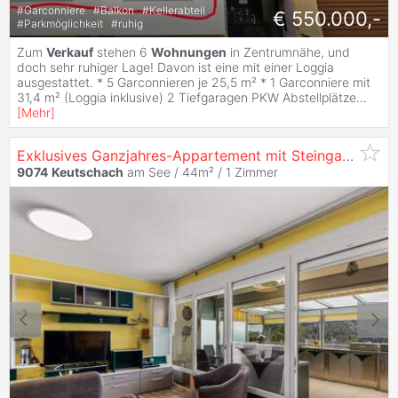
#
Garconniere
#
Balkon
#
Kellerabteil
€ 550.000,-
#
Parkmöglichkeit
#
ruhig
Zum
Verkauf
stehen 6
Wohnungen
in Zentrumnähe, und
doch sehr ruhiger Lage! Davon ist eine mit einer Loggia
ausgestattet. * 5 Garconnieren je 25,5 m² * 1 Garconniere mit
31,4 m² (Loggia inklusive) 2 Tiefgaragen PKW Abstellplätze
...
[
Mehr
]
Exklusives Ganzjahres-Appartement mit Steingarten im 4-Seen-Tal
9074
Keutschach
am See / 44m² /
1 Zimmer