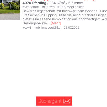
4070
Eferding
/ 234,67m² /
6 Zimmer
#
Werkstatt
#
Garten
#
Parkmöglichkeit
Gewerbeliegenschaft mit hochwertigem Wohnhaus un
Freiflächen in Pupping Diese vielseitig nutzbare Liege
bietet eine seltene Kombination aus hochwertigem W
Nebengebäude
...
[
Mehr
]
www.immobilienscout24.at
,
08.07.2026
Suchagent