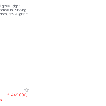
d großzügigen
nschaft in Pupping
ohnen, großzügigem
€ 449.000,-
haus