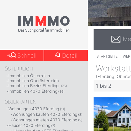
Me
Schnell
Detail
STARTSEITE
›
WER
Werkstätt
ÖSTERREICH
Immobilien Österreich
(Eferding, Oberös
Immobilien Oberösterreich
1 bis 2
Immobilien Bezirk Eferding
(175)
Immobilien 4070 Eferding
(36)
OBJEKTARTEN
Wohnungen 4070 Eferding
(11)
Wohnungen kaufen 4070 Eferding
(8)
Wohnungen mieten 4070 Eferding
(3)
Häuser 4070 Eferding
(7)
Häuser kaufen 4070 Eferding