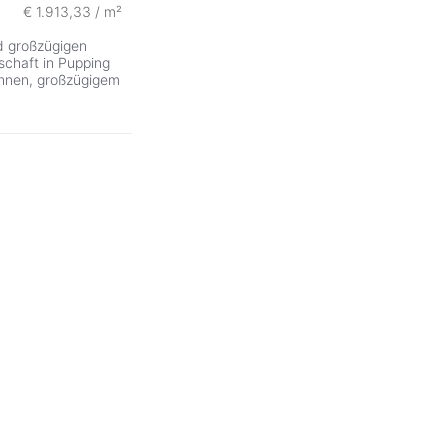
€ 1.913,33 / m²
d großzügigen
nschaft in Pupping
ohnen, großzügigem