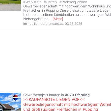
#
Werkstatt
#
Garten
#
Parkmöglichkeit
Gewerbeliegenschaft mit hochwertigem Wohnhaus un
Freiflächen in Pupping Diese vielseitig nutzbare Liege
bietet eine seltene Kombination aus hochwertigem W
Nebengebäude
...
[
Mehr
]
immobilien.derstandard.at
,
03.08.2026
Gewerbeobjekt kaufen in
4070
Eferding
>>KAUFANBOTE LIEGEN VOR<<
Gewerbeliegenschaft mit hochwertigem Wohn
und großzügigen Freiflächen in Pupping