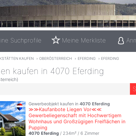
ine Suchprofile
Meine Merkliste
An
KSTÄTTEN KAUFEN
›
OBERÖSTERREICH
›
EFERDING
›
EFERDING
en kaufen in 4070 Eferding
terreich)
S
Gewerbeobjekt kaufen in
4070
Eferding
≫≫Kaufanbote Liegen Vor≪≪
Gewerbeliegenschaft mit Hochwertigem
Wohnhaus und Großzügigen Freiflächen in
Pupping
4070
Eferding
/ 234m² /
6 Zimmer