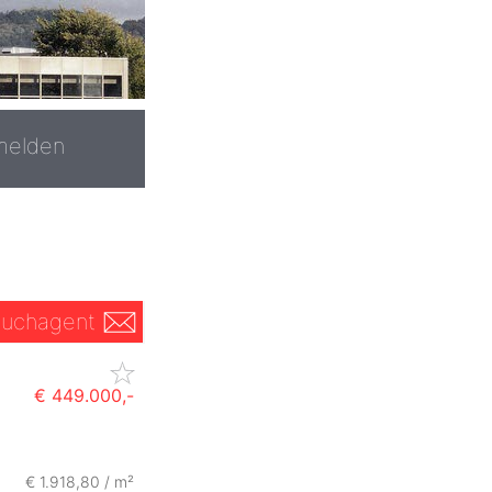
melden
uchagent
€ 449.000,-
€ 1.918,80 / m²