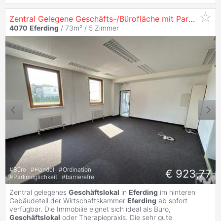
Zentral Gelegene Geschäfts-/Bürofläche mit Parkmöglichkeiten
4070
Eferding
/ 73m² /
5 Zimmer
#
Büro
#
Handel
#
Ordination
€ 923,77
#
Parkmöglichkeit
#
barrierefrei
Zentral gelegenes
Geschäftslokal
in
Eferding
im hinteren
Gebäudeteil der Wirtschaftskammer
Eferding
ab sofort
verfügbar. Die Immobilie eignet sich ideal als Büro,
Geschäftslokal
oder Therapiepraxis. Die sehr gute