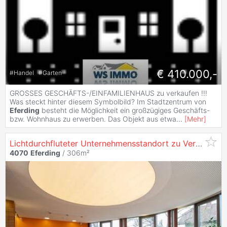
€ 410.000,-
#
Handel
#
Garten
GROSSES GESCHÄFTS-/EINFAMILIENHAUS zu verkaufen !!!
Was steckt hinter diesem Symbolbild? Im Stadtzentrum von
Eferding
besteht die Möglichkeit ein großzügiges Geschäfts-
bzw. Wohnhaus zu erwerben. Das Objekt aus etwa
...
[
Mehr
]
Lichtdurchfluteter Unternehmensstandort zu Vermieten
4070
Eferding
/ 306m²