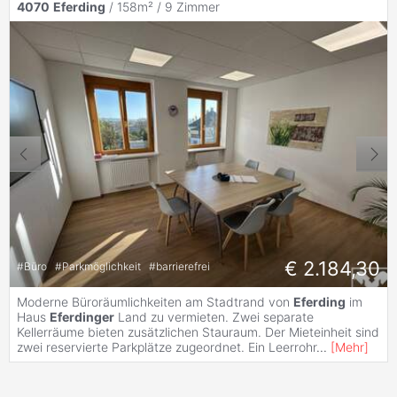
4070
Eferding
/ 158m² /
9 Zimmer
€ 2.184,30
#
Büro
#
Parkmöglichkeit
#
barrierefrei
Moderne Büroräumlichkeiten am Stadtrand von
Eferding
im
Haus
Eferdinger
Land zu vermieten. Zwei separate
Kellerräume bieten zusätzlichen Stauraum. Der Mieteinheit sind
zwei reservierte Parkplätze zugeordnet. Ein Leerrohr
...
[
Mehr
]