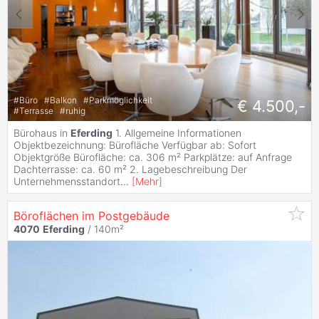
#
Büro
#
Balkon
#
Parkmöglichkeit
€ 4.500,-
#
Terrasse
#
ruhig
Bürohaus in
Eferding
1. Allgemeine Informationen
Objektbezeichnung: Bürofläche Verfügbar ab: Sofort
Objektgröße Bürofläche: ca. 306 m² Parkplätze: auf Anfrage
Dachterrasse: ca. 60 m² 2. Lagebeschreibung Der
Unternehmensstandort
...
[
Mehr
]
Böroflächen im Postgebäude
4070
Eferding
/ 140m²