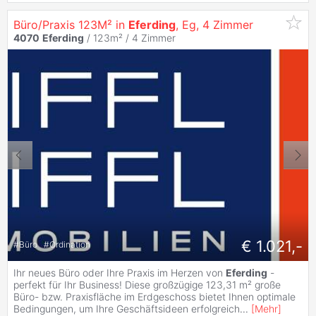
Büro/Praxis 123M² in
Eferding
, Eg, 4 Zimmer
4070
Eferding
/ 123m² /
4 Zimmer
€ 1.021,-
#
Büro
#
Ordination
Ihr neues Büro oder Ihre Praxis im Herzen von
Eferding
-
perfekt für Ihr Business! Diese großzügige 123,31 m² große
Büro- bzw. Praxisfläche im Erdgeschoss bietet Ihnen optimale
Bedingungen, um Ihre Geschäftsideen erfolgreich
...
[
Mehr
]