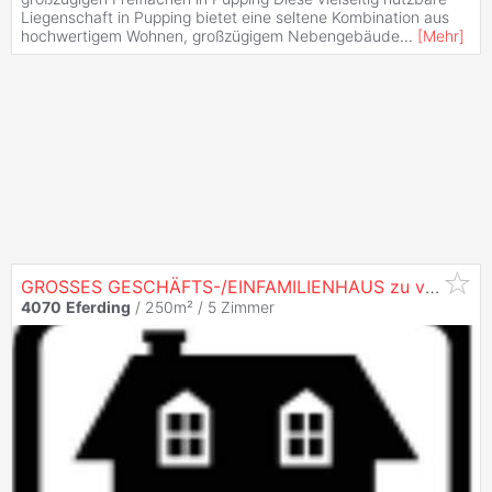
Liegenschaft in Pupping bietet eine seltene Kombination aus
hochwertigem Wohnen, großzügigem Nebengebäude
...
[
Mehr
]
GROSSES GESCHÄFTS-/EINFAMILIENHAUS zu verkaufen
4070
Eferding
/ 250m² /
5 Zimmer