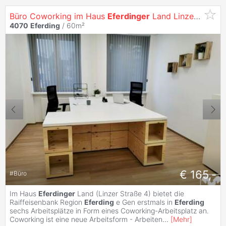
Büro Coworking im Haus
Eferdinger
Land Linzer Str. 4
4070
Eferding
/ 60m²
€ 165,-
#
Büro
Im Haus
Eferdinger
Land (Linzer Straße 4) bietet die
Raiffeisenbank Region
Eferding
e Gen erstmals in
Eferding
sechs Arbeitsplätze in Form eines Coworking-Arbeitsplatz an.
Coworking ist eine neue Arbeitsform - Arbeiten
...
[
Mehr
]