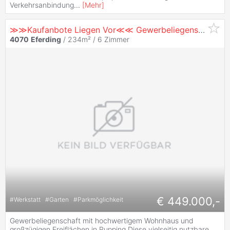
Verkehrsanbindung
...
[
Mehr
]
≫≫Kaufanbote Liegen Vor≪≪ Gewerbeliegenschaft mit Hochwertigem Wohnhaus und Großzügigen Freiflächen in Pupping
4070
Eferding
/ 234m² /
6 Zimmer
€ 449.000,-
#
Werkstatt
#
Garten
#
Parkmöglichkeit
Gewerbeliegenschaft mit hochwertigem Wohnhaus und
großzügigen Freiflächen in Pupping Diese vielseitig nutzbare