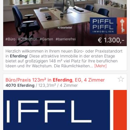
€ 1.300,-
#
Büro
#
Ordination
#
Garten
#
barrierefrei
Herzlich willkommen in Ihrem neuen Büro- oder Praxisstandort
in
Eferding
! Diese attraktive Immobilie in der ersten Etage
bietet auf großzügigen 148 m² viel Platz für Ihre beruflichen
Ideen und Ihr Wachstum. Die Räumlichkeiten
...
[
Mehr
]
Büro/Praxis 123m² in
Eferding
, EG, 4 Zimmer
4070
Eferding
/ 123,31m² /
4 Zimmer