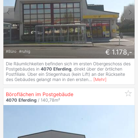
€ 1.178,-
#
Büro
#
ruhig
Die Räumlichkeiten befinden sich im ersten Obergeschoss des
Postgebäudes in
4070
Eferding
, direkt über der örtlichen
Postfiliale. Über ein Stiegenhaus (kein Lift) an der Rückseite
des Gebäudes gelangt man in den ersten
...
[
Mehr
]
Böroflächen im Postgebäude
4070
Eferding
/ 140,78m²