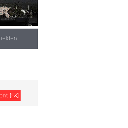
melden
ent