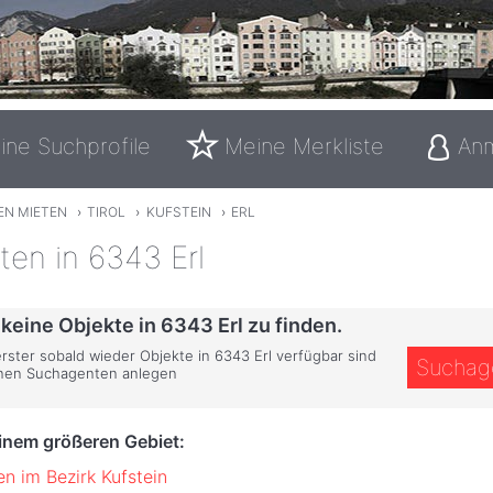
ine Suchprofile
Meine Merkliste
An
EN MIETEN
›
TIROL
›
KUFSTEIN
›
ERL
eten in 6343 Erl
 keine Objekte in 6343 Erl zu finden.
erster sobald wieder Objekte in 6343 Erl verfügbar sind
Suchag
inen Suchagenten anlegen
einem größeren Gebiet:
en im Bezirk Kufstein