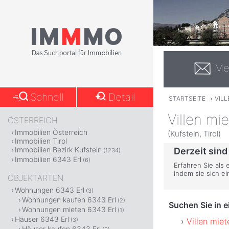
Me
Schnell
Detail
STARTSEITE
›
VILL
Villen mi
ÖSTERREICH
Immobilien Österreich
(Kufstein, Tirol)
Immobilien Tirol
Immobilien Bezirk Kufstein
Derzeit sind
(1234)
Immobilien 6343 Erl
(6)
Erfahren Sie als 
indem sie sich e
OBJEKTARTEN
Wohnungen 6343 Erl
(3)
Wohnungen kaufen 6343 Erl
(2)
Suchen Sie in 
Wohnungen mieten 6343 Erl
(1)
Häuser 6343 Erl
Villen miet
(3)
Häuser kaufen 6343 Erl