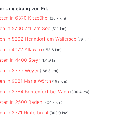
der Umgebung von Erl:
eten in 6370 Kitzbühel
(30.7 km)
ten in 5700 Zell am See
(61.1 km)
eten in 5302 Henndorf am Wallersee
(79 km)
ten in 4072 Alkoven
(158.6 km)
ieten in 4400 Steyr
(171.9 km)
eten in 3335 Weyer
(186.8 km)
eten in 9081 Maria Wörth
(193 km)
ten in 2384 Breitenfurt bei Wien
(300.4 km)
ieten in 2500 Baden
(304.8 km)
ten in 2371 Hinterbrühl
(306.9 km)