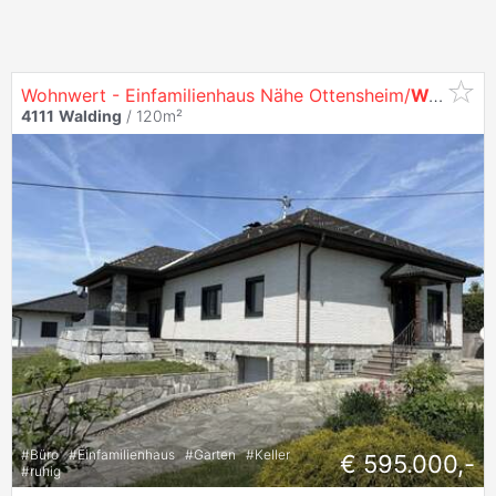
Wohnwert - Einfamilienhaus Nähe Ottensheim/
Walding
-
4111
Walding
/ 120m²
#
Büro
#
Einfamilienhaus
#
Garten
#
Keller
€ 595.000,-
#
ruhig