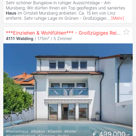
Sehr schöner Bungalow in ruhiger Aussichtslage - Am
Mursberg; Wir dürfen Ihnen ein Top gepflegtes und saniertes
Haus
im Ortsteil Mursberg anbieten. Ca. 15 km von Linz
entfernt. Sehr ruhige Lage im Grünen - Großzügiger
...
[
Mehr
]
***Einziehen & Wohlfühlen*** - Großzügiges Reihenhaus mit Panoramablick, Pool & moderner Ausstattung
4111
Walding
/ 175m² /
5 Zimmer
#
Reihenhaus
#
Balkon
#
Garten
#
Keller
€ 499.000,-
#
Parkmöglichkeit
#
Terrasse
#
ruhig