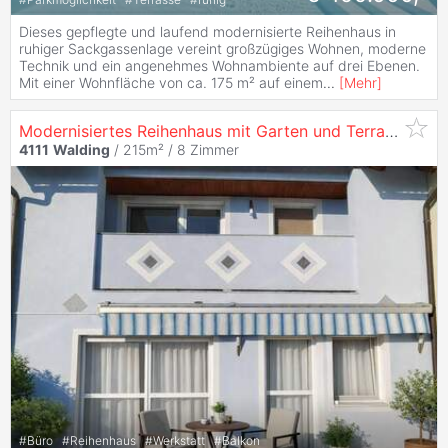
Dieses gepflegte und laufend modernisierte Reihenhaus in
ruhiger Sackgassenlage vereint großzügiges Wohnen, moderne
Technik und ein angenehmes Wohnambiente auf drei Ebenen.
Mit einer Wohnfläche von ca. 175 m² auf einem
...
[
Mehr
]
Modernisiertes Reihenhaus mit Garten und Terrasse in
W
4111
Walding
/ 215m² /
8 Zimmer
#
Büro
#
Reihenhaus
#
Werkstatt
#
Balkon