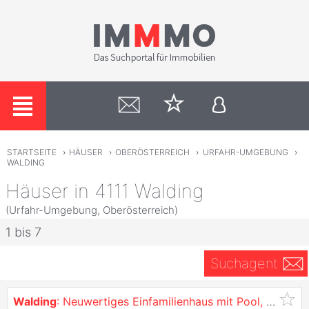
STARTSEITE
›
HÄUSER
›
OBERÖSTERREICH
›
URFAHR-UMGEBUNG
›
WALDING
Häuser in 4111 Walding
(Urfahr-Umgebung, Oberösterreich)
1 bis 7
Suchagent
Walding
: Neuwertiges Einfamilienhaus mit Pool, Großem Grundstück und Hochwertiger Ausstattung