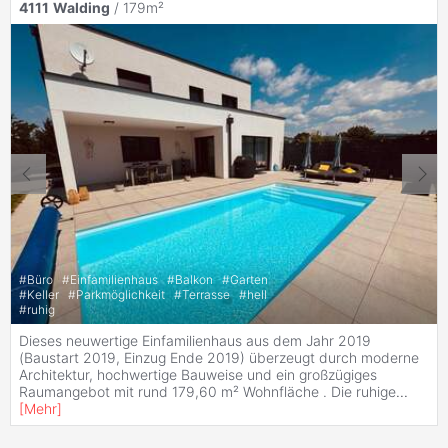
4111
Walding
/ 179m²
#
Büro
#
Einfamilienhaus
#
Balkon
#
Garten
#
Keller
#
Parkmöglichkeit
#
Terrasse
#
hell
#
ruhig
Dieses neuwertige Einfamilienhaus aus dem Jahr 2019
(Baustart 2019, Einzug Ende 2019) überzeugt durch moderne
Architektur, hochwertige Bauweise und ein großzügiges
Raumangebot mit rund 179,60 m² Wohnfläche . Die ruhige
...
[
Mehr
]