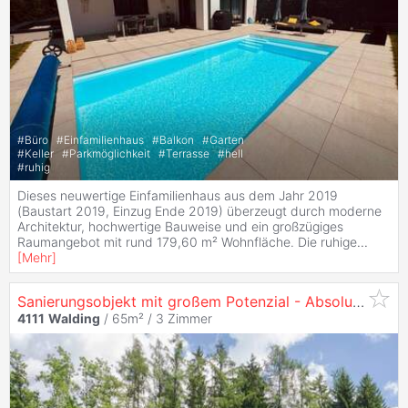
#
Büro
#
Einfamilienhaus
#
Balkon
#
Garten
#
Keller
#
Parkmöglichkeit
#
Terrasse
#
hell
#
ruhig
Dieses neuwertige Einfamilienhaus aus dem Jahr 2019
(Baustart 2019, Einzug Ende 2019) überzeugt durch moderne
Architektur, hochwertige Bauweise und ein großzügiges
Raumangebot mit rund 179,60 m² Wohnfläche. Die ruhige
...
[
Mehr
]
Sanierungsobjekt mit großem Potenzial - Absolute Ruhelage mitten im Grünen am Mursberg in
4111
Walding
/ 65m² /
3 Zimmer