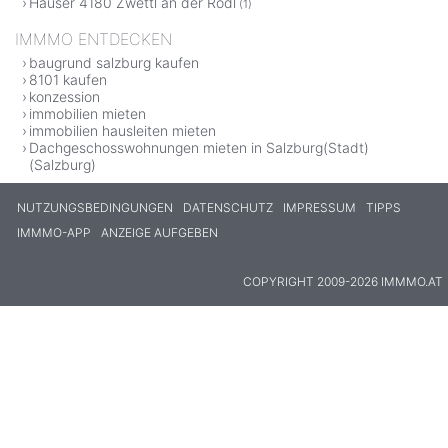
Häuser 4180 Zwettl an der Rodl
(1)
IMMMO ENTDECKEN
baugrund salzburg kaufen
8101 kaufen
konzession
immobilien mieten
immobilien hausleiten mieten
Dachgeschosswohnungen mieten in Salzburg(Stadt)
(Salzburg)
NUTZUNGSBEDINGUNGEN
DATENSCHUTZ
IMPRESSUM
TIPPS
IMMMO-APP
ANZEIGE AUFGEBEN
COPYRIGHT 2009-2026 IMMMO.AT