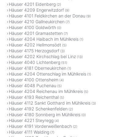
Häuser 4201 Eidenberg
(2)
Häuser 4209 Engerwitzdorf
(9)
Häuser 4101 Feldkirchen an der Donau
(9)
Häuser 4210 Gallneukirchen
(7)
Häuser 4100 Goldwörth
(0)
Häuser 4201 Gramastetten
(7)
Häuser 4204 Haibach im Mühlkreis
(1)
Häuser 4202 Hellmonsödt
(5)
Häuser 4175 Herzogsdorf
(3)
Häuser 4202 Kirchschlag bei Linz
(13)
Häuser 4040 Lichtenberg
(51)
Häuser 4181 Oberneukirchen
(1)
Häuser 4204 Ottenschlag im Mühlkreis
(1)
Häuser 4100 Ottensheim
(4)
Häuser 4048 Puchenau
(5)
Häuser 4204 Reichenau im Mühlkreis
(5)
Häuser 4193 Reichenthal
(5)
Häuser 4112 Sankt Gotthard im Mühlkreis
(3)
Häuser 4192 Schenkenfelden
(2)
Häuser 4180 Sonnberg im Mühlkreis
(0)
Häuser 4221 Steyregg
(4)
Häuser 4191 Vorderweißenbach
(2)
Häuser 4111 Walding
(7)