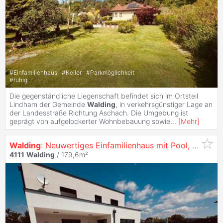
#
Einfamilienhaus
#
Keller
#
Parkmöglichkeit
#
ruhig
Die gegenständliche Liegenschaft befindet sich im Ortsteil
Lindham der Gemeinde
Walding
, in verkehrsgünstiger Lage an
der Landesstraße Richtung Aschach. Die Umgebung ist
geprägt von aufgelockerter Wohnbebauung sowie
...
[
Mehr
]
Walding
: Neuwertiges Einfamilienhaus mit Pool, großem Grundstück und hochwertiger Ausstattung
4111
Walding
/ 179,6m²