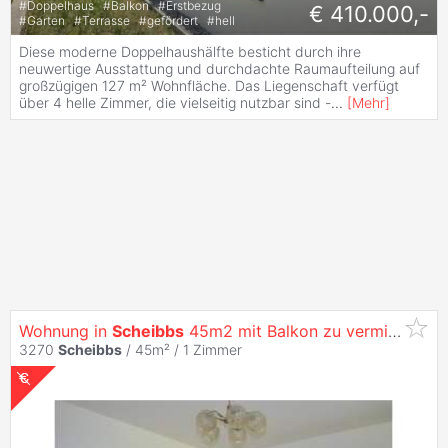
#
Doppelhaus
#
Balkon
#
Erstbezug
€ 410.000,-
#
Garten
#
Terrasse
#
gefördert
#
hell
Diese moderne Doppelhaushälfte besticht durch ihre
neuwertige Ausstattung und durchdachte Raumaufteilung auf
großzügigen 127 m² Wohnfläche. Das Liegenschaft verfügt
über 4 helle Zimmer, die vielseitig nutzbar sind -
...
[
Mehr
]
Wohnung in
Scheibbs
45m2 mit Balkon zu vermieten
3270
Scheibbs
/ 45m² /
1 Zimmer