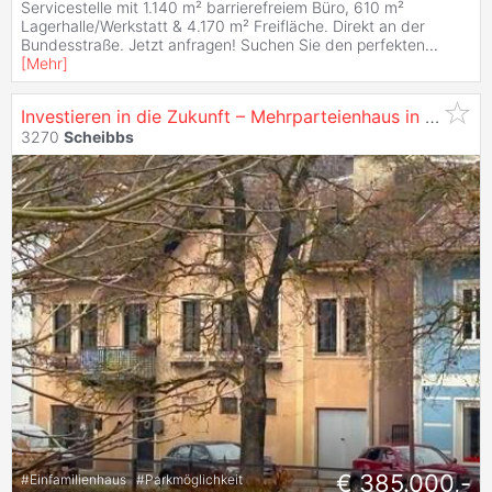
Servicestelle mit 1.140 m² barrierefreiem Büro, 610 m²
Lagerhalle/Werkstatt & 4.170 m² Freifläche. Direkt an der
Bundesstraße. Jetzt anfragen! Suchen Sie den perfekten
...
[
Mehr
]
Investieren in die Zukunft – Mehrparteienhaus in toller Lage - mit großem Geschäftslokal!
3270
Scheibbs
€ 385.000,-
#
Einfamilienhaus
#
Parkmöglichkeit