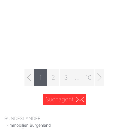
1
2
3
...
10
Suchagent
BUNDESLÄNDER
Immobilien Burgenland