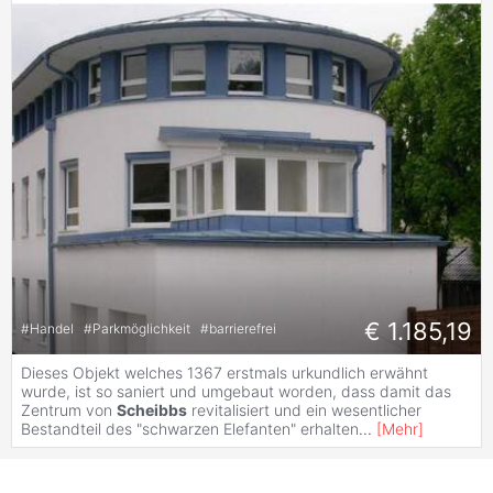
€ 1.185,19
#
Handel
#
Parkmöglichkeit
#
barrierefrei
Dieses Objekt welches 1367 erstmals urkundlich erwähnt
wurde, ist so saniert und umgebaut worden, dass damit das
Zentrum von
Scheibbs
revitalisiert und ein wesentlicher
Bestandteil des "schwarzen Elefanten" erhalten
...
[
Mehr
]