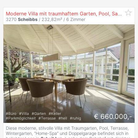
Moderne Villa mit traumhaftem Garten, Pool, Sauna, uvm.
3270
Scheibbs
/ 232,82m² /
6 Zimmer
#
Büro
#
Villa
#
Garten
#
Keller
€ 660.000,-
#
Parkmöglichkeit
#
Terrasse
#
hell
#
ruhig
Diese moderne, stilvolle Villa mit Traumgarten, Pool, Terrasse,
Wintergarten, "Home-Spa" und Doppelgarage befindet sich in