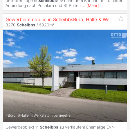
beliebter Lage in
Scheibbs
! => nahe dem Bahnhof mit direkter
Anbindung nach Pöchlarn und St.Pölten.
...
[
Mehr
]
Gewerbeimmobilie in ScheibbsBüro, Halle & Werkstatt – Top-Sichtbarkeit
3270
Scheibbs
/ 5920m²
#
Büro
#
Halle
#
Werkstatt
#
barrierefrei
Gewerbeobjekt in
Scheibbs
zu verkaufen! Ehemalige EVN-