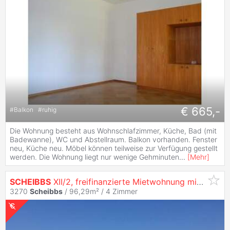
€ 665,-
#
Balkon
#
ruhig
Die Wohnung besteht aus Wohnschlafzimmer, Küche, Bad (mit
Badewanne), WC und Abstellraum. Balkon vorhanden. Fenster
neu, Küche neu. Möbel können teilweise zur Verfügung gestellt
werden. Die Wohnung liegt nur wenige Gehminuten
...
[
Mehr
]
SCHEIBBS
XII/2, freifinanzierte Mietwohnung mit Kaufoption, 1/5, 1000/00006650/00001105
3270
Scheibbs
/ 96,29m² /
4 Zimmer