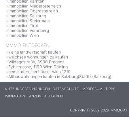
Immobilien Kärnten
Immobilien Niederösterreich
Immobilien Oberösterreich
Immobilien Salzburg
Immobilien Steiermark
Immobilien Tirol
Immobilien Vorarlberg
Immobilien Wien
IMMMO ENTDECKEN
kleine landwirtschaft kaufen
walchsee wohnungen zu kaufen
Wildeggstraße, 6900 Bregenz
Eyblergasse, 1190 Wien Döbling
gemeindereihenhäuser wien 1210
Altbauwohnungen kaufen in Salzburg(Stadt) (Salzburg)
NUTZUNGSBEDINGUNGEN
DATENSCHUTZ
IMPRESSUM
TIPPS
IMMMO-APP
ANZEIGE AUFGEBEN
COPYRIGHT 2009-2026 IMMMO.AT