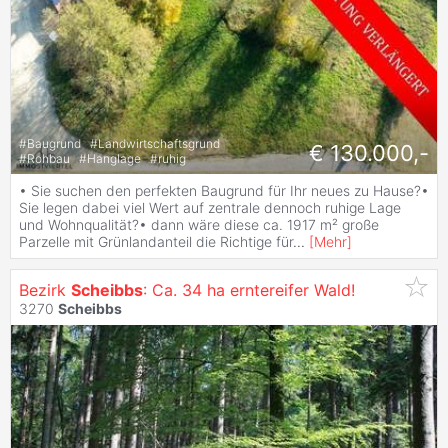
#
Baugrund
#
Landwirtschaftsgrund
€ 130.000,-
#
Rohbau
#
Hanglage
#
ruhig
• Sie suchen den perfekten Baugrund für Ihr neues zu Hause?•
Sie legen dabei viel Wert auf zentrale dennoch ruhige Lage
und Wohnqualität?• dann wäre diese ca. 1917 m² große
Parzelle mit Grünlandanteil die Richtige für
...
[
Mehr
]
Bezirk
Scheibbs
: Ca. 34 ha erntereifer Wald!
3270
Scheibbs