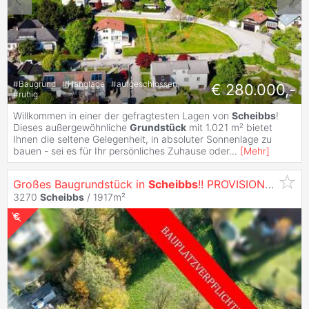
#
Baugrund
#
Hanglage
#
aufgeschlossen
€ 280.000,-
#
ruhig
Willkommen in einer der gefragtesten Lagen von
Scheibbs
!
Dieses außergewöhnliche
Grundstück
mit 1.021 m² bietet
Ihnen die seltene Gelegenheit, in absoluter Sonnenlage zu
bauen - sei es für Ihr persönliches Zuhause oder
...
[
Mehr
]
Großes Baugrundstück in
Scheibbs
!! PROVISIONSFREI! TOP LAGE!!
3270
Scheibbs
/ 1917m²