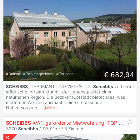
€ 682,94
#
Balkon
#
Parkmöglichkeit
#
Terrasse
SCHEIBBS
, CHARMANT UND VIELFÄLTIG.
Scheibbs
verbindet
städtische Infrastruktur mit der Lebensqualität einer
naturnahen Region. Die Bezirkshauptstadt bietet alles, was
modernes Wohnen ausmacht: eine umfassende
Nahversorgung,
...
[
Mehr
]
SCHEIBBS
XV/1, geförderte Mietwohnung, TOP 6, 1000/00009340/00001006
3270
Scheibbs
/ 113,91m² /
5 Zimmer