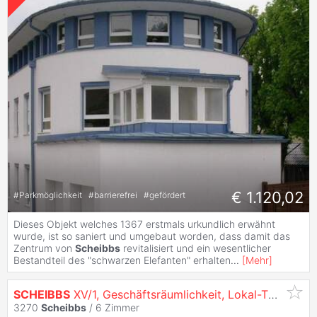
€ 1.120,02
#
Parkmöglichkeit
#
barrierefrei
#
gefördert
Dieses Objekt welches 1367 erstmals urkundlich erwähnt
wurde, ist so saniert und umgebaut worden, dass damit das
Zentrum von
Scheibbs
revitalisiert und ein wesentlicher
Bestandteil des "schwarzen Elefanten" erhalten
...
[
Mehr
]
SCHEIBBS
XV/1, Geschäftsräumlichkeit, Lokal-TOP 8, 1000/00009340/00001008
3270
Scheibbs
/
6 Zimmer