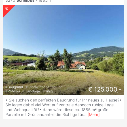
3270
Scheibbs
/ 1885m²
#
Baugrund
#
Landwirtschaftsgrund
€ 125.000,-
#
Rohbau
#
Hanglage
#
ruhig
• Sie suchen den perfekten Baugrund für Ihr neues zu Hause?•
Sie legen dabei viel Wert auf zentrale dennoch ruhige Lage
und Wohnqualität?• dann wäre diese ca. 1885 m² große
Parzelle mit Grünlandanteil die Richtige für
...
[
Mehr
]