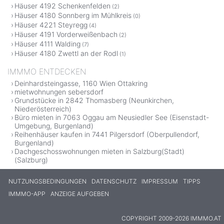
Häuser 4192 Schenkenfelden
(2)
Häuser 4180 Sonnberg im Mühlkreis
(0)
Häuser 4221 Steyregg
(4)
Häuser 4191 Vorderweißenbach
(2)
Häuser 4111 Walding
(7)
Häuser 4180 Zwettl an der Rodl
(1)
IMMMO ENTDECKEN
Deinhardsteingasse, 1160 Wien Ottakring
mietwohnungen sebersdorf
Grundstücke in 2842 Thomasberg (Neunkirchen,
Niederösterreich)
Büro mieten in 7063 Oggau am Neusiedler See (Eisenstadt-
Umgebung, Burgenland)
Reihenhäuser kaufen in 7441 Pilgersdorf (Oberpullendorf,
Burgenland)
Dachgeschosswohnungen mieten in Salzburg(Stadt)
(Salzburg)
NUTZUNGSBEDINGUNGEN
DATENSCHUTZ
IMPRESSUM
TIPPS
IMMMO-APP
ANZEIGE AUFGEBEN
COPYRIGHT 2009-2026 IMMMO.AT