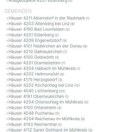
Anlageobjekte 4201 Eidenberg
(0)
GEMEINDEN
Häuser 4211 Alberndorf in der Riedmark
(1)
Häuser 4203 Altenberg bei Linz
(8)
Häuser 4190 Bad Leonfelden
(2)
Häuser 4201 Eidenberg
(2)
Häuser 4209 Engerwitzdorf
(9)
Häuser 4101 Feldkirchen an der Donau
(8)
Häuser 4210 Gallneukirchen
(7)
Häuser 4100 Goldwörth
(0)
Häuser 4201 Gramastetten
(7)
Häuser 4204 Haibach im Mühlkreis
(1)
Häuser 4202 Hellmonsödt
(6)
Häuser 4175 Herzogsdorf
(3)
Häuser 4202 Kirchschlag bei Linz
(12)
Häuser 4040 Lichtenberg
(52)
Häuser 4181 Oberneukirchen
(1)
Häuser 4204 Ottenschlag im Mühlkreis
(0)
Häuser 4100 Ottensheim
(4)
Häuser 4048 Puchenau
(5)
Häuser 4204 Reichenau im Mühlkreis
(6)
Häuser 4193 Reichenthal
(5)
Häuser 4112 Sankt Gotthard im Mühlkreis
(3)