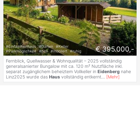
#
Einfamilienhaus
#
Garten
#
Keller
€ 395.000,-
#
Parkmöglichkeit
#
hell
#
möbliert
#
ruhig
Fernblick, Quellwasser & Wohnqualität – 2025 vollständig
generalsanierter Bungalow mit ca. 120 m² Nutzfläche inkl.
separat zugänglichem beheiztem Vollkeller in
Eidenberg
nahe
Linz2025 wurde das
Haus
vollständig entkernt
...
[
Mehr
]