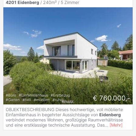
4201
Eidenberg
/ 240m² /
5 Zimmer
#
Büro
#
Einfamilienhaus
#
Erstbezug
€ 760.000,-
#
Garten
#
hell
#
möbliert
#
ruhig
OBJEKTBESCHREIBUNG Dieses hochwertige, voll möblierte
Einfamilienhaus in begehrter Aussichtslage von
Eidenberg
verbindet modernes Wohnen, großzügige Raumverhältnisse
und eine erstklassige technische Ausstattung. Das
...
[
Mehr
]