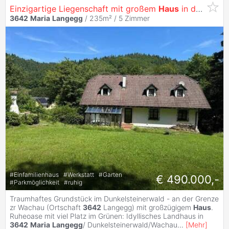
Einzigartige Liegenschaft mit großem
Haus
in der Wachau/ Langegg
3642
Maria
Langegg
/ 235m² /
5 Zimmer
#
Einfamilienhaus
#
Werkstatt
#
Garten
€ 490.000,-
#
Parkmöglichkeit
#
ruhig
Traumhaftes Grundstück im Dunkelsteinerwald - an der Grenze
zr Wachau (Ortschaft
3642
Langegg) mit großzügigem
Haus
.
Ruheoase mit viel Platz im Grünen: Idyllisches Landhaus in
3642
Maria
Langegg
/ Dunkelsteinerwald/Wachau
...
[
Mehr
]