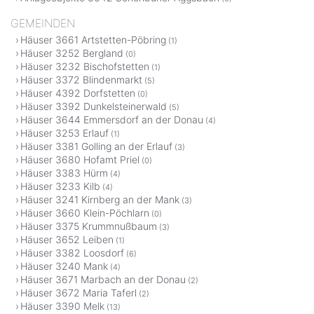
GEMEINDEN
Häuser 3661 Artstetten-Pöbring
(1)
Häuser 3252 Bergland
(0)
Häuser 3232 Bischofstetten
(1)
Häuser 3372 Blindenmarkt
(5)
Häuser 4392 Dorfstetten
(0)
Häuser 3392 Dunkelsteinerwald
(5)
Häuser 3644 Emmersdorf an der Donau
(4)
Häuser 3253 Erlauf
(1)
Häuser 3381 Golling an der Erlauf
(3)
Häuser 3680 Hofamt Priel
(0)
Häuser 3383 Hürm
(4)
Häuser 3233 Kilb
(4)
Häuser 3241 Kirnberg an der Mank
(3)
Häuser 3660 Klein-Pöchlarn
(0)
Häuser 3375 Krummnußbaum
(3)
Häuser 3652 Leiben
(1)
Häuser 3382 Loosdorf
(6)
Häuser 3240 Mank
(4)
Häuser 3671 Marbach an der Donau
(2)
Häuser 3672 Maria Taferl
(2)
Häuser 3390 Melk
(13)