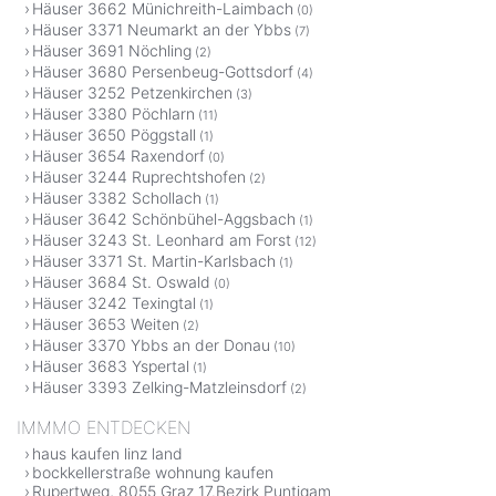
Häuser 3662 Münichreith-Laimbach
(0)
Häuser 3371 Neumarkt an der Ybbs
(7)
Häuser 3691 Nöchling
(2)
Häuser 3680 Persenbeug-Gottsdorf
(4)
Häuser 3252 Petzenkirchen
(3)
Häuser 3380 Pöchlarn
(11)
Häuser 3650 Pöggstall
(1)
Häuser 3654 Raxendorf
(0)
Häuser 3244 Ruprechtshofen
(2)
Häuser 3382 Schollach
(1)
Häuser 3642 Schönbühel-Aggsbach
(1)
Häuser 3243 St. Leonhard am Forst
(12)
Häuser 3371 St. Martin-Karlsbach
(1)
Häuser 3684 St. Oswald
(0)
Häuser 3242 Texingtal
(1)
Häuser 3653 Weiten
(2)
Häuser 3370 Ybbs an der Donau
(10)
Häuser 3683 Yspertal
(1)
Häuser 3393 Zelking-Matzleinsdorf
(2)
IMMMO ENTDECKEN
haus kaufen linz land
bockkellerstraße wohnung kaufen
Rupertweg, 8055 Graz 17.Bezirk Puntigam