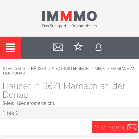
STARTSEITE
›
HÄUSER
›
NIEDERÖSTERREICH
›
MELK
›
MARBACH AN
DER DONAU
Häuser in 3671 Marbach an der
Donau
(Melk, Niederösterreich)
1 bis 2
Suchagent