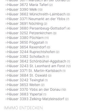
(2)
Häuser 3672 Maria Taferl
(2)
Häuser 3390 Melk
(13)
Häuser 3662 Münichreith-Laimbach
(0)
Häuser 3371 Neumarkt an der Ybbs
(7)
Häuser 3691 Nöchling
(2)
Häuser 3680 Persenbeug-Gottsdorf
(4)
Häuser 3252 Petzenkirchen
(3)
Häuser 3380 Pöchlarn
(11)
Häuser 3650 Pöggstall
(1)
Häuser 3654 Raxendorf
(0)
Häuser 3244 Ruprechtshofen
(2)
Häuser 3382 Schollach
(1)
Häuser 3642 Schönbühel-Aggsbach
(1)
Häuser 3243 St. Leonhard am Forst
(12)
Häuser 3371 St. Martin-Karlsbach
(1)
Häuser 3684 St. Oswald
(0)
Häuser 3242 Texingtal
(1)
Häuser 3653 Weiten
(2)
Häuser 3370 Ybbs an der Donau
(10)
Häuser 3683 Yspertal
(1)
Häuser 3393 Zelking-Matzleinsdorf
(2)
IMMMO ENTDECKEN