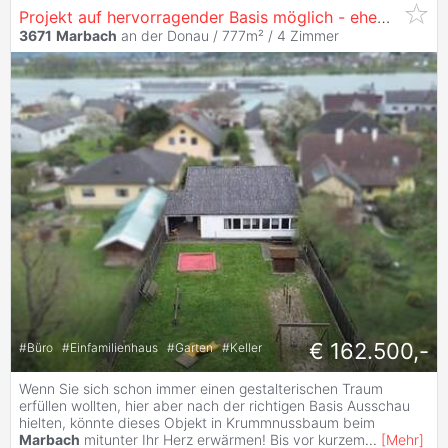
Projekt auf hervorragender Basis möglich - ehemaliger Kindergarten mit Garten erwerbbar!
3671
Marbach
an der Donau / 777m² /
4 Zimmer
€ 162.500,-
#
Büro
#
Einfamilienhaus
#
Garten
#
Keller
Wenn Sie sich schon immer einen gestalterischen Traum
erfüllen wollten, hier aber nach der richtigen Basis Ausschau
hielten, könnte dieses Objekt in Krummnussbaum beim
Marbach
mitunter Ihr Herz erwärmen! Bis vor kurzem
...
[
Mehr
]