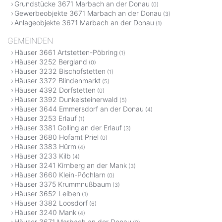
Grundstücke 3671 Marbach an der Donau
(0)
Gewerbeobjekte 3671 Marbach an der Donau
(3)
Anlageobjekte 3671 Marbach an der Donau
(1)
GEMEINDEN
Häuser 3661 Artstetten-Pöbring
(1)
Häuser 3252 Bergland
(0)
Häuser 3232 Bischofstetten
(1)
Häuser 3372 Blindenmarkt
(5)
Häuser 4392 Dorfstetten
(0)
Häuser 3392 Dunkelsteinerwald
(5)
Häuser 3644 Emmersdorf an der Donau
(4)
Häuser 3253 Erlauf
(1)
Häuser 3381 Golling an der Erlauf
(3)
Häuser 3680 Hofamt Priel
(0)
Häuser 3383 Hürm
(4)
Häuser 3233 Kilb
(4)
Häuser 3241 Kirnberg an der Mank
(3)
Häuser 3660 Klein-Pöchlarn
(0)
Häuser 3375 Krummnußbaum
(3)
Häuser 3652 Leiben
(1)
Häuser 3382 Loosdorf
(6)
Häuser 3240 Mank
(4)
Häuser 3671 Marbach an der Donau