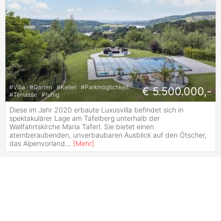
#
Villa
#
Garten
#
Keller
#
Parkmöglichkeit
€ 5.500.000,-
#
Terrasse
#
ruhig
Diese im Jahr 2020 erbaute Luxusvilla befindet sich in
spektakulärer Lage am Tafelberg unterhalb der
Wallfahrtskirche Maria Taferl. Sie bietet einen
atemberaubenden, unverbaubaren Ausblick auf den Ötscher,
das Alpenvorland
...
[
Mehr
]