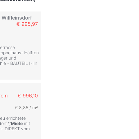
 Wilfleinsdorf
€ 995,97
errasse
Doppelhaus- Hälften
räger und
hie - BAUTEIL I- In
hrem
€ 996,10
€ 8,85 / m²
eu errichtete
orf \"
Miete
mit
en- DIREKT vom