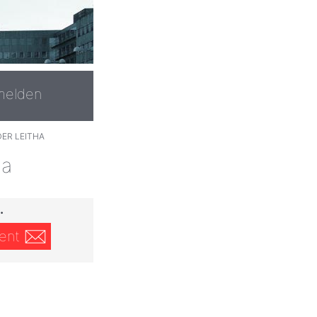
melden
ER LEITHA
ha
.
ent