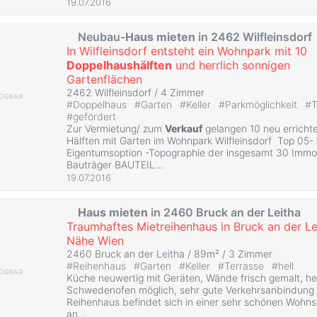
19.07.2016
Neubau-
Haus
mieten
in 2462 Wilfleinsdorf
In Wilfleinsdorf entsteht ein Wohnpark mit 10
Doppelhaushälften
und herrlich sonnigen
Gartenflächen
2462 Wilfleinsdorf /
4 Zimmer
#
Doppelhaus
#
Garten
#
Keller
#
Parkmöglichkeit
#
T
#
gefördert
Zur Vermietung/ zum
Verkauf
gelangen 10 neu erricht
Hälften mit Garten im Wohnpark Wilfleinsdorf Top 05-
Eigentumsoption -Topographie der insgesamt 30 Immo
Bauträger BAUTEIL...
19.07.2016
Haus
mieten
in 2460 Bruck an der Leitha
Traumhaftes Mietreihenhaus in Bruck an der Le
Nähe Wien
2460 Bruck an der Leitha / 89m² /
3 Zimmer
#
Reihenhaus
#
Garten
#
Keller
#
Terrasse
#
hell
Küche neuwertig mit Geräten, Wände frisch gemalt, hel
Schwedenofen möglich, sehr gute Verkehrsanbindung 
Reihenhaus befindet sich in einer sehr schönen Wohns
an...