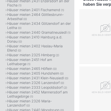
Häuser mieten 2431 Enzersdorf an der
haben Sie ver
Fischa
(1)
Häuser mieten 2401 Fischamend
(1)
Häuser mieten 2464 Göttlesbrunn-
Arbesthal
(0)
Häuser mieten 2434 Götzendorf an der
Leitha
(0)
Häuser mieten 2440 Gramatneusiedl
(1)
Häuser mieten 2410 Hainburg a.d.
Donau
(0)
Häuser mieten 2402 Haslau-Maria
Ellend
(0)
Häuser mieten 2325 Himberg
(2)
Häuser mieten 2451 Hof am
Leithaberge
(1)
Häuser mieten 2465 Höflein
(0)
Häuser mieten 2405 Hundsheim
(0)
Häuser mieten 2431 Klein-Neusiedl
(0)
Häuser mieten 2326 Lanzendorf
(0)
Häuser mieten 2333 Leopoldsdorf
(2)
Häuser mieten 2452 Mannersdorf am
Leithagebirge
(1)
Häuser mieten 2326 Maria-
Lanzendorf
(0)
Häuser mieten 2440 Moosbrunn
(0)