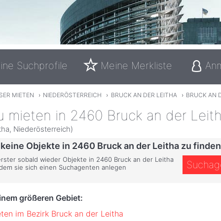
ine Suchprofile
Meine Merkliste
An
SER MIETEN
›
NIEDERÖSTERREICH
›
BRUCK AN DER LEITHA
›
BRUCK AN D
 mieten in 2460 Bruck an der Leit
tha, Niederösterreich)
 keine Objekte in 2460 Bruck an der Leitha zu finden
erster sobald wieder Objekte in 2460 Bruck an der Leitha
Suchag
ndem sie sich einen Suchagenten anlegen
einem größeren Gebiet:
ten im Bezirk Bruck an der Leitha