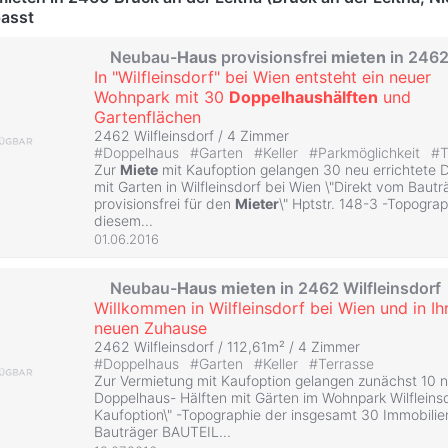
passt
Neubau-
Haus
provisionsfrei
mieten
in 2462
In "Wilfleinsdorf" bei Wien entsteht ein neuer
Wohnpark mit 30
Doppelhaushälften
und
Gartenflächen
2462 Wilfleinsdorf /
4 Zimmer
#
Doppelhaus
#
Garten
#
Keller
#
Parkmöglichkeit
#
T
Zur
Miete
mit Kaufoption gelangen 30 neu errichtete 
mit Garten in Wilfleinsdorf bei Wien \"Direkt vom Baut
provisionsfrei für den
Mieter
\" Hptstr. 148-3 -Topograp
diesem...
01.06.2016
Neubau-
Haus
mieten
in 2462 Wilfleinsdorf
Willkommen in Wilfleinsdorf bei Wien und in I
neuen Zuhause
2462 Wilfleinsdorf / 112,61m² /
4 Zimmer
#
Doppelhaus
#
Garten
#
Keller
#
Terrasse
Zur Vermietung mit Kaufoption gelangen zunächst 10 n
Doppelhaus- Hälften mit Gärten im Wohnpark Wilfleinsd
Kaufoption\" -Topographie der insgesamt 30 Immobili
Bauträger BAUTEIL...