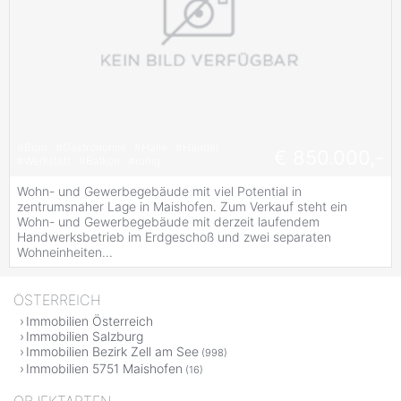
#
Büro
#
Gastronomie
#
Halle
#
Handel
€ 850.000,-
#
Werkstatt
#
Balkon
#
ruhig
Wohn- und Gewerbegebäude mit viel Potential in
zentrumsnaher Lage in Maishofen. Zum Verkauf steht ein
Wohn- und Gewerbegebäude mit derzeit laufendem
Handwerksbetrieb im Erdgeschoß und zwei separaten
Wohneinheiten...
ÖSTERREICH
Immobilien Österreich
Immobilien Salzburg
Immobilien Bezirk Zell am See
(998)
Immobilien 5751 Maishofen
(16)