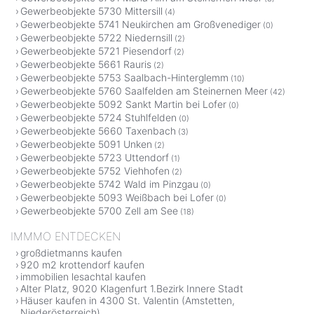
Gewerbeobjekte 5730 Mittersill
(4)
Gewerbeobjekte 5741 Neukirchen am Großvenediger
(0)
Gewerbeobjekte 5722 Niedernsill
(2)
Gewerbeobjekte 5721 Piesendorf
(2)
Gewerbeobjekte 5661 Rauris
(2)
Gewerbeobjekte 5753 Saalbach-Hinterglemm
(10)
Gewerbeobjekte 5760 Saalfelden am Steinernen Meer
(42)
Gewerbeobjekte 5092 Sankt Martin bei Lofer
(0)
Gewerbeobjekte 5724 Stuhlfelden
(0)
Gewerbeobjekte 5660 Taxenbach
(3)
Gewerbeobjekte 5091 Unken
(2)
Gewerbeobjekte 5723 Uttendorf
(1)
Gewerbeobjekte 5752 Viehhofen
(2)
Gewerbeobjekte 5742 Wald im Pinzgau
(0)
Gewerbeobjekte 5093 Weißbach bei Lofer
(0)
Gewerbeobjekte 5700 Zell am See
(18)
IMMMO ENTDECKEN
großdietmanns kaufen
920 m2 krottendorf kaufen
immobilien lesachtal kaufen
Alter Platz, 9020 Klagenfurt 1.Bezirk Innere Stadt
Häuser kaufen in 4300 St. Valentin (Amstetten,
Niederösterreich)