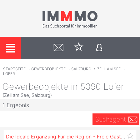
STARTSEITE
›
GEWERBEOBJEKTE
›
SALZBURG
›
ZELL AM SEE
›
LOFER
Gewerbeobjekte in 5090 Lofer
(Zell am See, Salzburg)
1 Ergebnis
Suchagent
Die Ideale Ergänzung Für die Region - Freie Gastro-Shopfläche Direkt Beim Mpreis -