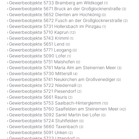
Gewerbeobjekte 5733 Bramberg am Wildkogel
(1)
Gewerbeobjekte 5671 Bruck an der Großglocknerstraße
(3)
Gewerbeobjekte 5652 Dienten am Hochkönig
(0)
Gewerbeobjekte 5672 Fusch an der Großglocknerstraße
(2)
Gewerbeobjekte 5731 Hollersbach im Pinzgau
(1)
Gewerbeobjekte 5710 Kaprun
(12)
Gewerbeobjekte 5743 Krimml
(1)
Gewerbeobjekte 5651 Lend
(0)
Gewerbeobjekte 5771 Leogang
(0)
Gewerbeobjekte 5090 Lofer
(1)
Gewerbeobjekte 5751 Maishofen
(0)
Gewerbeobjekte 5761 Maria Alm am Steinernen Meer
(3)
Gewerbeobjekte 5730 Mittersill
(4)
Gewerbeobjekte 5741 Neukirchen am Großvenediger
(0)
Gewerbeobjekte 5722 Niedernsill
(2)
Gewerbeobjekte 5721 Piesendorf
(2)
Gewerbeobjekte 5661 Rauris
(2)
Gewerbeobjekte 5753 Saalbach-Hinterglemm
(10)
Gewerbeobjekte 5760 Saalfelden am Steinernen Meer
(42)
Gewerbeobjekte 5092 Sankt Martin bei Lofer
(0)
Gewerbeobjekte 5724 Stuhlfelden
(0)
Gewerbeobjekte 5660 Taxenbach
(3)
Gewerbeobjekte 5091 Unken
(2)
Gewerbeobjekte 5723 Uttendorf
(1)