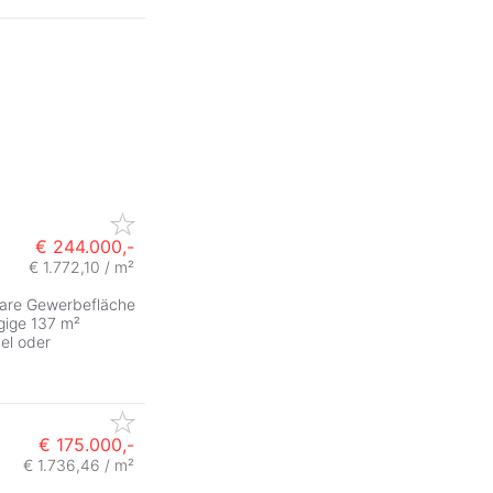
€ 244.000,-
€ 1.772,10 / m²
zbare Gewerbefläche
gige 137 m²
del oder
€ 175.000,-
€ 1.736,46 / m²