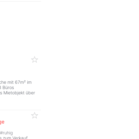
che mit 67m² im
3 Büros
s Mietobjekt über
ge
#
ruhig
se zum Verkauf