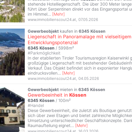
stehende Hotelliegenschaft. Die über 300 Meter lange
führt über Serpentinen direkt vor das Eingangsportal u
im Himmel
...
[
Mehr
]
www.immobilienscout24.at
,
07.05.2026
Gewerbeobjekt
kaufen in
6345
Kössen
Liegenschaft in Panoramalage mit vielseitigem
Entwicklungspotenzial
6345
Kössen
/ 5998m²
#
Parkmöglichkeit
In der etablierten Tiroler Tourismusregion Kaiserwinkl 
großzügige Liegenschaft mit bestehender Gebäudeinfr
Verkauf. Das Objekt befindet sich in exponierter Hangl
eindrucksvollen
...
[
Mehr
]
www.immobilienscout24.at
,
04.05.2026
Gewerbeobjekt
mieten in
6345
Kössen
Gewerbeeinheit in
Kössen
6345
Kössen
/ 100m²
#
Handel
Diese Gewerbeeinheit, die zuletzt als Boutique genutzt
sich über zwei Etagen und bietet zahlreiche Möglichkei
Umsetzung unterschiedlicher Geschäftskonzepte. Dan
Raumaufteilung eignet
...
[
Mehr
]
www.immobilienscout24.at
,
16.03.2026