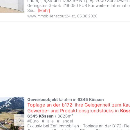
und 5, (16,84 und 17,53 m² Nfl.), Bj. 2000 Schätzwer
Geringstes Gebot: 219.050 EUR Für weitere Informatio
Sie
...
[
Mehr
]
www.immobilienscout24.at
,
05.08.2026
Gewerbeobjekt
kaufen in
6345
Kössen
Toplage an der b172: ihre Gelegenheit zum Kau
Gewerbe- und Produktionsgrundstücks in
Kös
6345
Kössen
/ 3828m²
#
Büro
#
Halle
#
Handel
Exklusiv bei Zefi Immobilien - Toplage an der B172: Fle