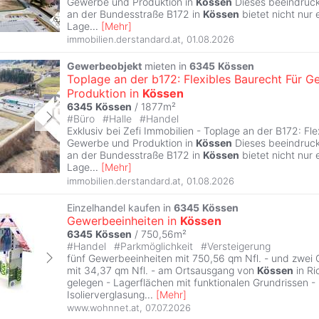
Gewerbe und Produktion in
Kössen
Dieses beeindruc
an der Bundesstraße B172 in
Kössen
bietet nicht nur 
Lage
...
[
Mehr
]
immobilien.derstandard.at
,
01.08.2026
Gewerbeobjekt
mieten in
6345
Kössen
Toplage an der b172: Flexibles Baurecht Für 
Produktion in
Kössen
6345
Kössen
/ 1877m²
#
Büro
#
Halle
#
Handel
Exklusiv bei Zefi Immobilien - Toplage an der B172: Fle
Gewerbe und Produktion in
Kössen
Dieses beeindruc
an der Bundesstraße B172 in
Kössen
bietet nicht nur 
Lage
...
[
Mehr
]
immobilien.derstandard.at
,
01.08.2026
Einzelhandel kaufen in
6345
Kössen
Gewerbeeinheiten in
Kössen
6345
Kössen
/ 750,56m²
#
Handel
#
Parkmöglichkeit
#
Versteigerung
fünf Gewerbeeinheiten mit 750,56 qm Nfl. - und zwei C
mit 34,37 qm Nfl. - am Ortsausgang von
Kössen
in Ri
gelegen - Lagerflächen mit funktionalen Grundrissen - 
Isolierverglasung
...
[
Mehr
]
www.wohnnet.at
,
07.07.2026