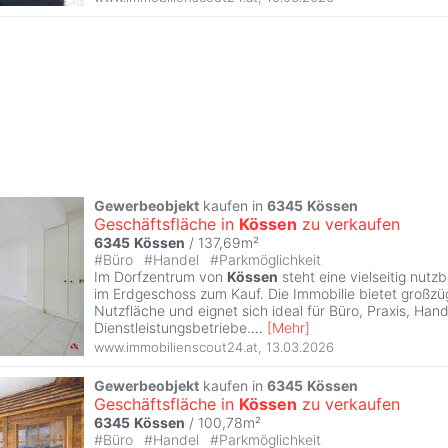
Gewerbeobjekt
kaufen in
6345
Kössen
Geschäftsfläche in
Kössen
zu verkaufen
6345
Kössen
/ 137,69m²
#
Büro
#
Handel
#
Parkmöglichkeit
Im Dorfzentrum von
Kössen
steht eine vielseitig nut
im Erdgeschoss zum Kauf. Die Immobilie bietet großzü
Nutzfläche und eignet sich ideal für Büro, Praxis, Han
Dienstleistungsbetriebe.
...
[
Mehr
]
www.immobilienscout24.at
,
13.03.2026
Gewerbeobjekt
kaufen in
6345
Kössen
Geschäftsfläche in
Kössen
zu verkaufen
6345
Kössen
/ 100,78m²
#
Büro
#
Handel
#
Parkmöglichkeit