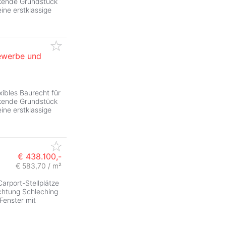
kende Grundstück
eine erstklassige
Gewerbe und
ZurÃ
xibles Baurecht für
kende Grundstück
eine erstklassige
€ 438.100,-
€ 583,70 / m²
ZurÃ
arport-Stellplätze
chtung Schleching
Fenster mit