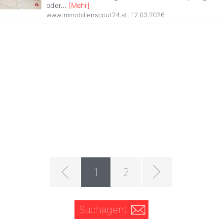
oder
...
[
Mehr
]
www.immobilienscout24.at
,
12.03.2026
1
2
Suchagent