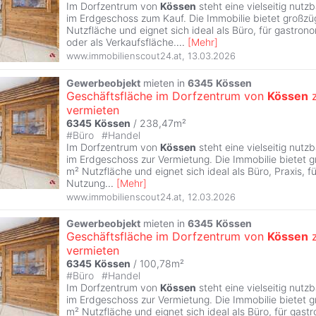
Im Dorfzentrum von
Kössen
steht eine vielseitig nut
im Erdgeschoss zum Kauf. Die Immobilie bietet großzü
Nutzfläche und eignet sich ideal als Büro, für gastro
oder als Verkaufsfläche.
...
[
Mehr
]
www.immobilienscout24.at
,
13.03.2026
Gewerbeobjekt
mieten in
6345
Kössen
Geschäftsfläche im Dorfzentrum von
Kössen
vermieten
6345
Kössen
/ 238,47m²
#
Büro
#
Handel
Im Dorfzentrum von
Kössen
steht eine vielseitig nut
im Erdgeschoss zur Vermietung. Die Immobilie bietet 
m² Nutzfläche und eignet sich ideal als Büro, Praxis, 
Nutzung
...
[
Mehr
]
www.immobilienscout24.at
,
12.03.2026
Gewerbeobjekt
mieten in
6345
Kössen
Geschäftsfläche im Dorfzentrum von
Kössen
vermieten
6345
Kössen
/ 100,78m²
#
Büro
#
Handel
Im Dorfzentrum von
Kössen
steht eine vielseitig nut
im Erdgeschoss zur Vermietung. Die Immobilie bietet g
m² Nutzfläche und eignet sich ideal als Büro, für gas