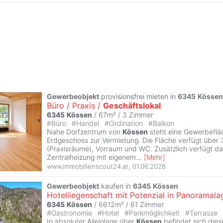
Gewerbeobjekt
provisionsfrei mieten in
6345
Kössen
Büro / Praxis /
Geschäftslokal
6345
Kössen
/ 67m² /
3 Zimmer
#
Büro
#
Handel
#
Ordination
#
Balkon
Nahe Dorfzentrum von
Kössen
steht eine Gewerbeflä
Erdgeschoss zur Vermietung. Die Fläche verfügt über 
(Praxisräume), Vorraum und WC. Zusätzlich verfügt da
Zentralheizung mit eigenem
...
[
Mehr
]
www.immobilienscout24.at
,
01.06.2026
Gewerbeobjekt
kaufen in
6345
Kössen
Hotelliegenschaft mit Potenzial in Panoramala
6345
Kössen
/ 6612m² /
61 Zimmer
#
Gastronomie
#
Hotel
#
Parkmöglichkeit
#
Terrasse
In absoluter Alleinlage über
Kössen
befindet sich die