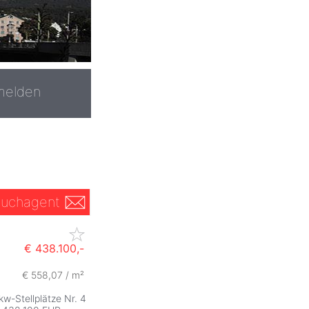
melden
uchagent
€ 438.100,-
€ 558,07 / m²
kw-Stellplätze Nr. 4