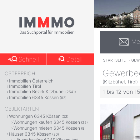
Me
Schnell
Detail
STARTSEITE
›
GEW
Gewerbeo
ÖSTERREICH
Immobilien Österreich
(Kitzbühel, Tirol)
Immobilien Tirol
1 bis 12 von 1
Immobilien Bezirk Kitzbühel
(2541)
Immobilien 6345 Kössen
(82)
OBJEKTARTEN
Wohnungen 6345 Kössen
(33)
Wohnungen kaufen 6345 Kössen
(25)
Wohnungen mieten 6345 Kössen
(8)
Häuser 6345 Kössen
(20)
Häuser kaufen 6345 Kössen