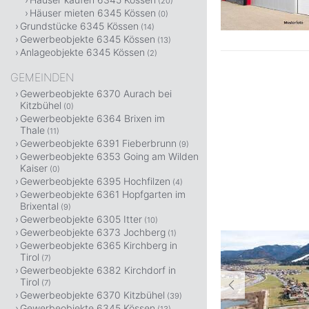
(20)
Häuser mieten 6345 Kössen
(0)
Grundstücke 6345 Kössen
(14)
Gewerbeobjekte 6345 Kössen
(13)
Anlageobjekte 6345 Kössen
(2)
GEMEINDEN
Gewerbeobjekte 6370 Aurach bei
Kitzbühel
(0)
Gewerbeobjekte 6364 Brixen im
Thale
(11)
Gewerbeobjekte 6391 Fieberbrunn
(9)
Gewerbeobjekte 6353 Going am Wilden
Kaiser
(0)
Gewerbeobjekte 6395 Hochfilzen
(4)
Gewerbeobjekte 6361 Hopfgarten im
Brixental
(9)
Gewerbeobjekte 6305 Itter
(10)
Gewerbeobjekte 6373 Jochberg
(1)
Gewerbeobjekte 6365 Kirchberg in
Tirol
(7)
Gewerbeobjekte 6382 Kirchdorf in
Tirol
(7)
Gewerbeobjekte 6370 Kitzbühel
(39)
Gewerbeobjekte 6345 Kössen