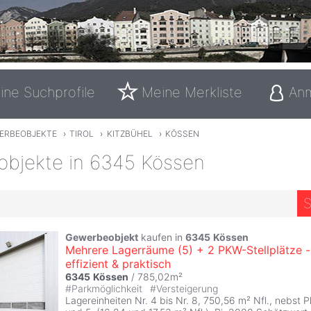
ine Suchprofile
Meine Merkliste
An
ERBEOBJEKTE
›
TIROL
›
KITZBÜHEL
›
KÖSSEN
bjekte in 6345 Kössen
S
5
Gewerbeobjekt
kaufen in
6345
Kössen
Mehrere Lagerräume (5) + 2 PKW-Stellplätze -
effizient & praktisch
6345
Kössen
/ 785,02m²
#
Parkmöglichkeit
#
Versteigerung
Lagereinheiten Nr. 4 bis Nr. 8, 750,56 m² Nfl., nebst P