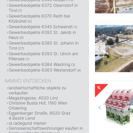
(13)
Gewerbeobjekte 6372 Oberndorf in
Tirol
(7)
Gewerbeobjekte 6370 Reith bei
Kitzbühel
(0)
Gewerbeobjekte 6345 Schwendt
(1)
Gewerbeobjekte 6392 St. Jakob in
Haus
(0)
Gewerbeobjekte 6380 St. Johann in
Tirol
(27)
Gewerbeobjekte 6393 St. Ulrich am
Pillersee
(1)
Gewerbeobjekte 6384 Waidring
(3)
Gewerbeobjekte 6363 Westendorf
(4)
IMMMO ENTDECKEN
landwirtschaftliche objekte zu
verkaufen
Magazingasse, 4020 Linz
Christine Busta Hof, 1160 Wien
Ottakring
Eggenberger Straße, 8020 Graz
4.Bezirk Lend
st.radegund mieten
Genossenschaftswohnungen kaufen in