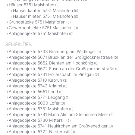
Häuser 5751 Maishofen
(5)
Häuser kaufen 5751 Maishofen
(5)
Häuser mieten 5751 Maishofen
(0)
Grundstücke 5751 Maishofen
(6)
Gewerbeobjekte 5751 Maishofen
(0)
Anlageobjekte 5751 Maishofen
(0)
GEMEINDEN
Anlageobjekte 5733 Bramberg am Wildkogel
(0)
Anlageobjekte 5671 Bruck an der Großglocknerstraße
(0)
Anlageobjekte 5652 Dienten am Hochkönig
(0)
Anlageobjekte 5672 Fusch an der Großglocknerstraße
(0)
Anlageobjekte 5731 Hollersbach im Pinzgau
(2)
Anlageobjekte 5710 Kaprun
(3)
Anlageobjekte 5743 Krimml
(0)
Anlageobjekte 5651 Lend
(0)
Anlageobjekte 5771 Leogang
(1)
Anlageobjekte 5090 Lofer
(0)
Anlageobjekte 5751 Maishofen
(0)
Anlageobjekte 5761 Maria Alm am Steinernen Meer
(2)
Anlageobjekte 5730 Mittersill
(2)
Anlageobjekte 5741 Neukirchen am Großvenediger
(0)
Anlageobjekte 5722 Niedernsill
(0)