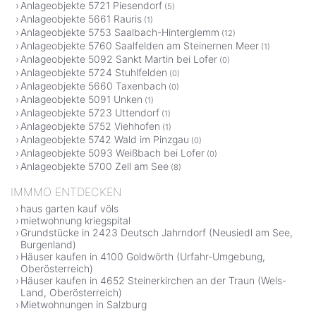
Anlageobjekte 5721 Piesendorf
(5)
Anlageobjekte 5661 Rauris
(1)
Anlageobjekte 5753 Saalbach-Hinterglemm
(12)
Anlageobjekte 5760 Saalfelden am Steinernen Meer
(1)
Anlageobjekte 5092 Sankt Martin bei Lofer
(0)
Anlageobjekte 5724 Stuhlfelden
(0)
Anlageobjekte 5660 Taxenbach
(0)
Anlageobjekte 5091 Unken
(1)
Anlageobjekte 5723 Uttendorf
(1)
Anlageobjekte 5752 Viehhofen
(1)
Anlageobjekte 5742 Wald im Pinzgau
(0)
Anlageobjekte 5093 Weißbach bei Lofer
(0)
Anlageobjekte 5700 Zell am See
(8)
IMMMO ENTDECKEN
haus garten kauf völs
mietwohnung kriegspital
Grundstücke in 2423 Deutsch Jahrndorf (Neusiedl am See,
Burgenland)
Häuser kaufen in 4100 Goldwörth (Urfahr-Umgebung,
Oberösterreich)
Häuser kaufen in 4652 Steinerkirchen an der Traun (Wels-
Land, Oberösterreich)
Mietwohnungen in Salzburg