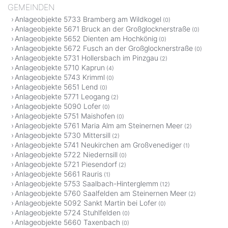
GEMEINDEN
Anlageobjekte 5733 Bramberg am Wildkogel
(0)
Anlageobjekte 5671 Bruck an der Großglocknerstraße
(0)
Anlageobjekte 5652 Dienten am Hochkönig
(0)
Anlageobjekte 5672 Fusch an der Großglocknerstraße
(0)
Anlageobjekte 5731 Hollersbach im Pinzgau
(2)
Anlageobjekte 5710 Kaprun
(4)
Anlageobjekte 5743 Krimml
(0)
Anlageobjekte 5651 Lend
(0)
Anlageobjekte 5771 Leogang
(2)
Anlageobjekte 5090 Lofer
(0)
Anlageobjekte 5751 Maishofen
(0)
Anlageobjekte 5761 Maria Alm am Steinernen Meer
(2)
Anlageobjekte 5730 Mittersill
(2)
Anlageobjekte 5741 Neukirchen am Großvenediger
(1)
Anlageobjekte 5722 Niedernsill
(0)
Anlageobjekte 5721 Piesendorf
(2)
Anlageobjekte 5661 Rauris
(1)
Anlageobjekte 5753 Saalbach-Hinterglemm
(12)
Anlageobjekte 5760 Saalfelden am Steinernen Meer
(2)
Anlageobjekte 5092 Sankt Martin bei Lofer
(0)
Anlageobjekte 5724 Stuhlfelden
(0)
Anlageobjekte 5660 Taxenbach
(0)