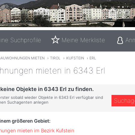
ine Suchprofile
Meine Merkliste
An
BAUWOHNUNGEN MIETEN
›
TIROL
›
KUFSTEIN
›
ERL
hnungen mieten in 6343 Erl
 keine Objekte in 6343 Erl zu finden.
erster sobald wieder Objekte in 6343 Erl verfügbar sind
Suchag
inen Suchagenten anlegen
einem größeren Gebiet:
ungen mieten im Bezirk Kufstein