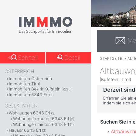
Me
Schnell
Detail
STARTSEITE
›
ALT
Altbauwo
ÖSTERREICH
Immobilien Österreich
(Kufstein, Tirol)
Immobilien Tirol
Immobilien Bezirk Kufstein
Derzeit sind
(1225)
Immobilien 6343 Erl
(6)
Erfahren Sie als 
indem sie sich e
OBJEKTARTEN
Wohnungen 6343 Erl
(3)
Wohnungen kaufen 6343 Erl
(2)
Suchen Sie in 
Wohnungen mieten 6343 Erl
(1)
Häuser 6343 Erl
Altbauwohn
(3)
Häuser kaufen 6343 Erl