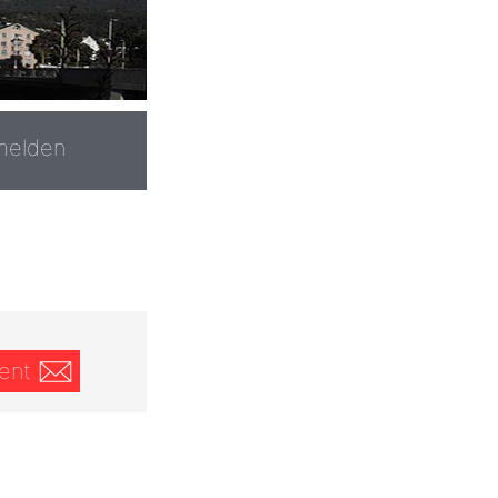
melden
ent