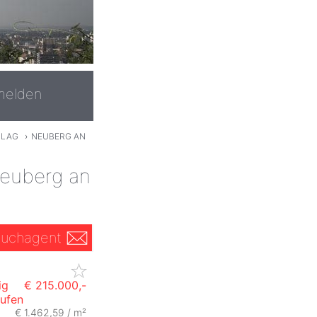
melden
HLAG
›
NEUBERG AN
Neuberg an
uchagent
ig
€ 215.000,-
ufen
€ 1.462,59 / m²