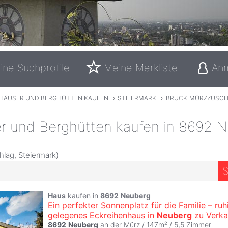
ine Suchprofile
Meine Merkliste
An
HÄUSER UND BERGHÜTTEN KAUFEN
›
STEIERMARK
›
BRUCK-MÜRZZUSC
r und Berghütten kaufen in 8692 
lag, Steiermark)
S
Haus
kaufen in
8692
Neuberg
Ein perfekter Sonnenplatz für die Familie – ruh
gelegenes Eckreihenhaus in
Neuberg
zu Verka
8692
Neuberg
an der Mürz / 147m² /
5,5 Zimmer