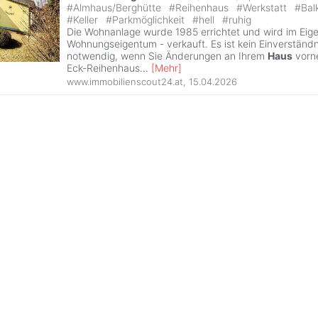
#
Almhaus/Berghütte
#
Reihenhaus
#
Werkstatt
#
Bal
#
Keller
#
Parkmöglichkeit
#
hell
#
ruhig
Die Wohnanlage wurde 1985 errichtet und wird im Eige
Wohnungseigentum - verkauft. Es ist kein Einverständ
notwendig, wenn Sie Änderungen an Ihrem
Haus
vorn
Eck-Reihenhaus
...
[
Mehr
]
www.immobilienscout24.at
,
15.04.2026