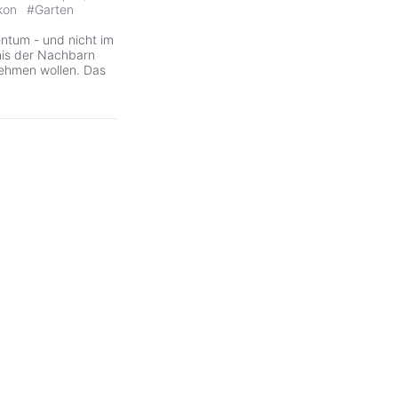
kon
#
Garten
ntum - und nicht im
nis der Nachbarn
ehmen wollen. Das