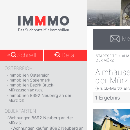
Me
Schnell
Detail
STARTSEITE
›
ALM
DER MÜRZ
ÖSTERREICH
Almhäuse
Immobilien Österreich
der Mürz
Immobilien Steiermark
Immobilien Bezirk Bruck-
(Bruck-Mürzzusch
Mürzzuschlag
(569)
Immobilien 8692 Neuberg an der
1 Ergebnis
Mürz
(21)
OBJEKTARTEN
Wohnungen 8692 Neuberg an der
Mürz
(7)
Wohnungen kaufen 8692 Neuberg an