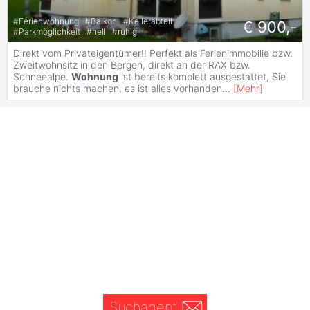
#
Ferienwohnung
#
Balkon
#
Kellerabteil
€ 900,-
#
Parkmöglichkeit
#
hell
#
ruhig
Direkt vom Privateigentümer!! Perfekt als Ferienimmobilie bzw.
Zweitwohnsitz in den Bergen, direkt an der RAX bzw.
Schneealpe.
Wohnung
ist bereits komplett ausgestattet, Sie
brauche nichts machen, es ist alles vorhanden
...
[
Mehr
]
Suchagent