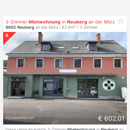
3-Zimmer-
Mietwohnung
in
Neuberg
an der Mürz
8692
Neuberg
an der Mürz / 82,8m² /
3 Zimmer
€ 602,01
#
Genossenschaft
Diese generalsanierte 3-Zimmer-
Mietwohnung
in
Neuberg
an