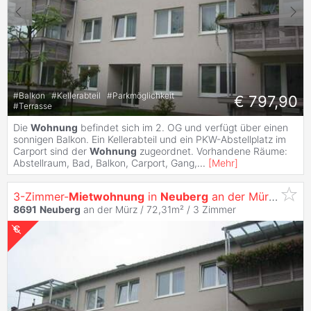
#
Balkon
#
Kellerabteil
#
Parkmöglichkeit
€ 797,90
#
Terrasse
Die
Wohnung
befindet sich im 2. OG und verfügt über einen
sonnigen Balkon. Ein Kellerabteil und ein PKW-Abstellplatz im
Carport sind der
Wohnung
zugeordnet. Vorhandene Räume:
Abstellraum, Bad, Balkon, Carport, Gang,
...
[
Mehr
]
3-Zimmer-
Mietwohnung
in
Neuberg
an der Mürz, Ortsteil Kapellen
8691
Neuberg
an der Mürz / 72,31m² /
3 Zimmer