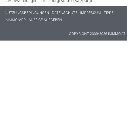
Mietwohnungen in Salzburg(Stadt) (Salzburg)
NUTZUNGSBEDINGUNGEN
DATENSCHUTZ
IMPRESSUM
TIPPS
IMMMO-APP
ANZEIGE AUFGEBEN
COPYRIGHT 2009-2026 IMMMO.AT