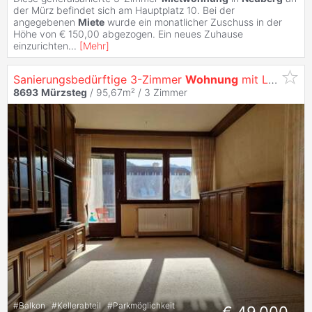
der Mürz befindet sich am Hauptplatz 10. Bei der
angegebenen
Miete
wurde ein monatlicher Zuschuss in der
Höhe von € 150,00 abgezogen. Ein neues Zuhause
einzurichten
...
[
Mehr
]
Sanierungsbedürftige 3-Zimmer
Wohnung
mit Loggia und Terrasse
8693
Mürzsteg
/ 95,67m² /
3 Zimmer
#
Balkon
#
Kellerabteil
#
Parkmöglichkeit
€ 49.000,-