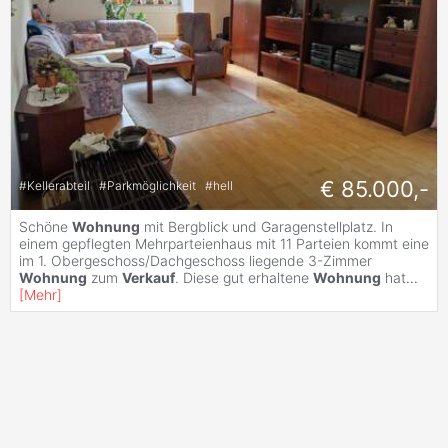
€ 85.000,-
#
Kellerabteil
#
Parkmöglichkeit
#
hell
Schöne
Wohnung
mit Bergblick und Garagenstellplatz. In
einem gepflegten Mehrparteienhaus mit 11 Parteien kommt eine
im 1. Obergeschoss/Dachgeschoss liegende 3-Zimmer
Wohnung
zum
Verkauf
. Diese gut erhaltene
Wohnung
hat
...
[
Mehr
]