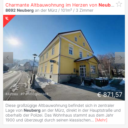
Charmante Altbauwohnung im Herzen von
Neuberg
an 
8692
Neuberg
an der Mürz / 101m² /
3 Zimmer
€ 871,57
#
Altbau
#
Parkmöglichkeit
Diese großzügige Altbauwohnung befindet sich in zentraler
Lage von
Neuberg
an der Mürz, direkt in der Hauptstraße und
oberhalb der Polizei. Das Wohnhaus stammt aus dem Jahr
1900 und überzeugt durch seinen klassischen
...
[
Mehr
]