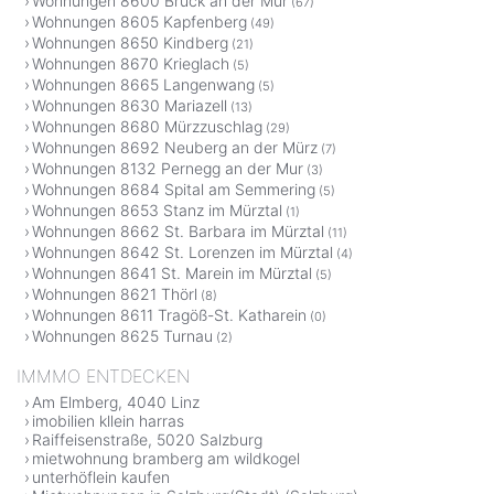
Wohnungen 8600 Bruck an der Mur
(67)
Wohnungen 8605 Kapfenberg
(49)
Wohnungen 8650 Kindberg
(21)
Wohnungen 8670 Krieglach
(5)
Wohnungen 8665 Langenwang
(5)
Wohnungen 8630 Mariazell
(13)
Wohnungen 8680 Mürzzuschlag
(29)
Wohnungen 8692 Neuberg an der Mürz
(7)
Wohnungen 8132 Pernegg an der Mur
(3)
Wohnungen 8684 Spital am Semmering
(5)
Wohnungen 8653 Stanz im Mürztal
(1)
Wohnungen 8662 St. Barbara im Mürztal
(11)
Wohnungen 8642 St. Lorenzen im Mürztal
(4)
Wohnungen 8641 St. Marein im Mürztal
(5)
Wohnungen 8621 Thörl
(8)
Wohnungen 8611 Tragöß-St. Katharein
(0)
Wohnungen 8625 Turnau
(2)
IMMMO ENTDECKEN
Am Elmberg, 4040 Linz
imobilien kllein harras
Raiffeisenstraße, 5020 Salzburg
mietwohnung bramberg am wildkogel
unterhöflein kaufen