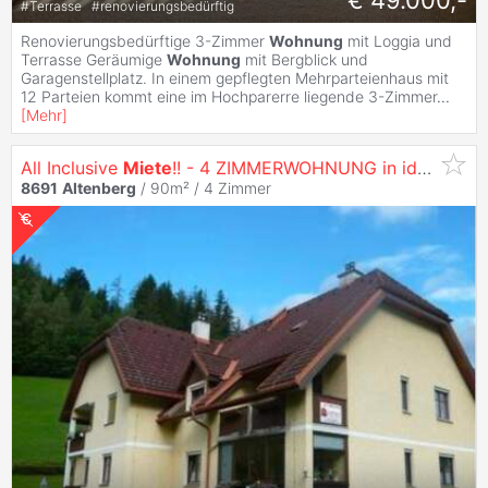
#
Terrasse
#
renovierungsbedürftig
Renovierungsbedürftige 3-Zimmer
Wohnung
mit Loggia und
Terrasse Geräumige
Wohnung
mit Bergblick und
Garagenstellplatz. In einem gepflegten Mehrparteienhaus mit
12 Parteien kommt eine im Hochparerre liegende 3-Zimmer
...
[
Mehr
]
All Inclusive
Miete
!! - 4 ZIMMERWOHNUNG in idyllischer Lage in
8691
Altenberg
/ 90m² /
4 Zimmer