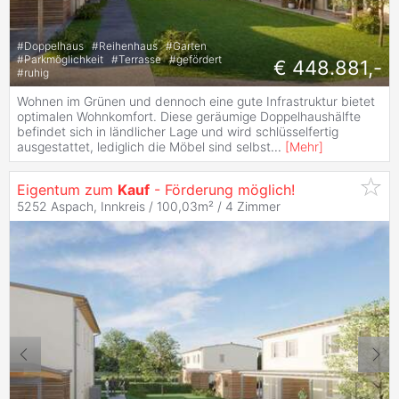
#
Doppelhaus
#
Reihenhaus
#
Garten
#
Parkmöglichkeit
#
Terrasse
#
gefördert
€ 448.881,-
#
ruhig
Wohnen im Grünen und dennoch eine gute Infrastruktur bietet
optimalen Wohnkomfort. Diese geräumige Doppelhaushälfte
befindet sich in ländlicher Lage und wird schlüsselfertig
ausgestattet, lediglich die Möbel sind selbst
...
[
Mehr
]
Eigentum zum
Kauf
- Förderung möglich!
5252 Aspach, Innkreis / 100,03m² /
4 Zimmer