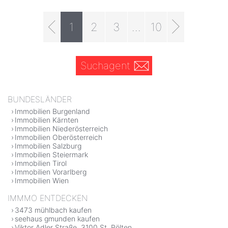
1
2
3
...
10
Suchagent
BUNDESLÄNDER
Immobilien Burgenland
Immobilien Kärnten
Immobilien Niederösterreich
Immobilien Oberösterreich
Immobilien Salzburg
Immobilien Steiermark
Immobilien Tirol
Immobilien Vorarlberg
Immobilien Wien
IMMMO ENTDECKEN
3473 mühlbach kaufen
seehaus gmunden kaufen
Viktor Adler Straße, 3100 St. Pölten