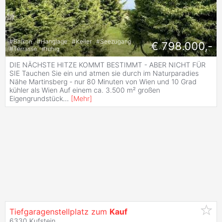
#
Balkon
#
Hanglage
#
Keller
#
Seezugang
€ 798.000,-
#
Terrasse
#
ruhig
DIE NÄCHSTE HITZE KOMMT BESTIMMT - ABER NICHT FÜR
SIE Tauchen Sie ein und atmen sie durch im Naturparadies
Nähe Martinsberg - nur 80 Minuten von Wien und 10 Grad
kühler als Wien Auf einem ca. 3.500 m² großen
Eigengrundstück
...
[
Mehr
]
Tiefgaragenstellplatz zum
Kauf
6330 Kufstein