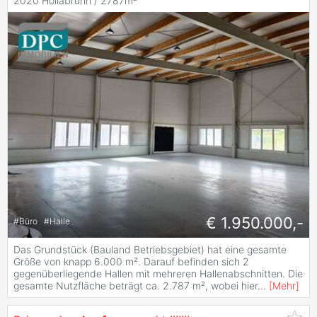
2020 Hollabrunn / 2787m²
€ 1.950.000,-
#
Büro
#
Halle
Das Grundstück (Bauland Betriebsgebiet) hat eine gesamte
Größe von knapp 6.000 m². Darauf befinden sich 2
gegenüberliegende Hallen mit mehreren Hallenabschnitten. Die
gesamte Nutzfläche beträgt ca. 2.787 m², wobei hier
...
[
Mehr
]