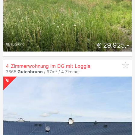
€ 29.925,-
#
Baugrund
4-Zimmerwohnung im DG mit Loggia
3665
Gutenbrunn
/ 97m² /
4 Zimmer