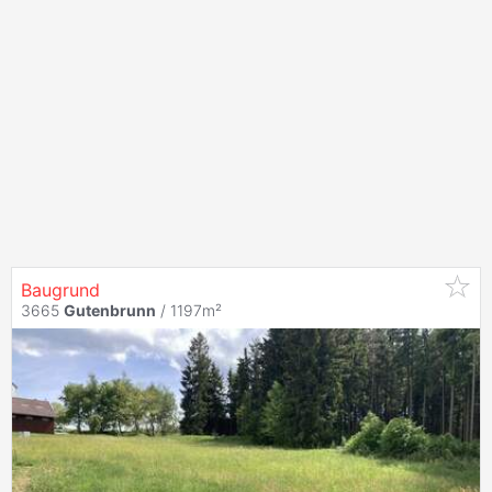
Baugrund
3665
Gutenbrunn
/ 1197m²