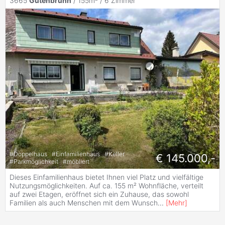
3665
Gutenbrunn
/ 155m² /
6 Zimmer
#
Doppelhaus
#
Einfamilienhaus
#
Keller
€ 145.000,-
#
Parkmöglichkeit
#
möbliert
Dieses Einfamilienhaus bietet Ihnen viel Platz und vielfältige
Nutzungsmöglichkeiten. Auf ca. 155 m² Wohnfläche, verteilt
auf zwei Etagen, eröffnet sich ein Zuhause, das sowohl
Familien als auch Menschen mit dem Wunsch
...
[
Mehr
]