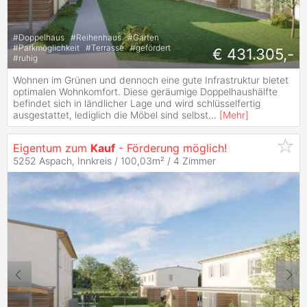
#
Doppelhaus
#
Reihenhaus
#
Garten
#
Parkmöglichkeit
#
Terrasse
#
gefördert
€ 431.305,-
#
ruhig
Wohnen im Grünen und dennoch eine gute Infrastruktur bietet
optimalen Wohnkomfort. Diese geräumige Doppelhaushälfte
befindet sich in ländlicher Lage und wird schlüsselfertig
ausgestattet, lediglich die Möbel sind selbst
...
[
Mehr
]
Eigentum zum
Kauf
- Förderung möglich!
5252 Aspach, Innkreis / 100,03m² /
4 Zimmer