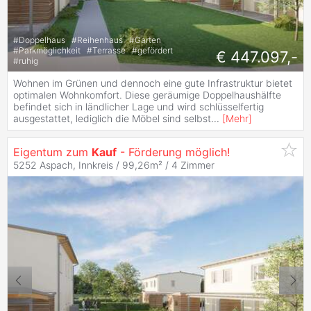
#
Doppelhaus
#
Reihenhaus
#
Garten
#
Parkmöglichkeit
#
Terrasse
#
gefördert
€ 447.097,-
#
ruhig
Wohnen im Grünen und dennoch eine gute Infrastruktur bietet
optimalen Wohnkomfort. Diese geräumige Doppelhaushälfte
befindet sich in ländlicher Lage und wird schlüsselfertig
ausgestattet, lediglich die Möbel sind selbst
...
[
Mehr
]
Eigentum zum
Kauf
- Förderung möglich!
5252 Aspach, Innkreis / 99,26m² /
4 Zimmer