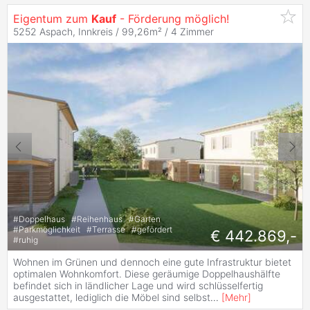
Eigentum zum
Kauf
- Förderung möglich!
5252 Aspach, Innkreis / 99,26m² /
4 Zimmer
#
Doppelhaus
#
Reihenhaus
#
Garten
#
Parkmöglichkeit
#
Terrasse
#
gefördert
€ 442.869,-
#
ruhig
Wohnen im Grünen und dennoch eine gute Infrastruktur bietet
optimalen Wohnkomfort. Diese geräumige Doppelhaushälfte
befindet sich in ländlicher Lage und wird schlüsselfertig
ausgestattet, lediglich die Möbel sind selbst
...
[
Mehr
]