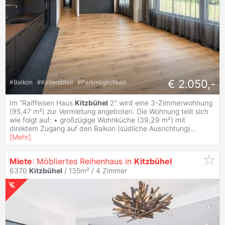
€ 2.050,-
#
Balkon
#
Kellerabteil
#
Parkmöglichkeit
Im "Raiffeisen Haus
Kitzbühel
2" wird eine 3-Zimmerwohnung
(95,47 m²) zur Vermietung angeboten. Die Wohnung teilt sich
wie folgt auf: • großzügige Wohnküche (39,29 m²) mit
direktem Zugang auf den Balkon (südliche Ausrichtung)
...
[
Mehr
]
Miete
: Möbliertes Reihenhaus in
Kitzbühel
6370
Kitzbühel
/ 135m² /
4 Zimmer