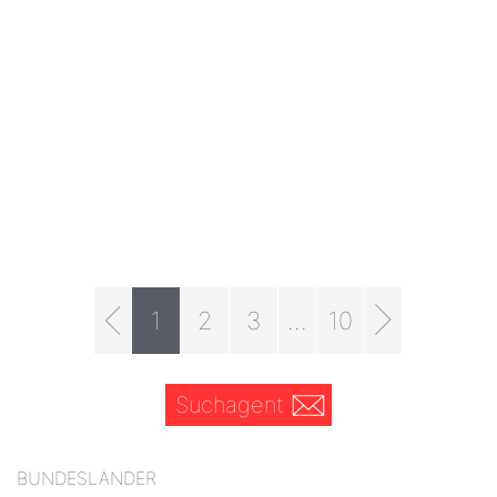
1
2
3
...
10
Suchagent
BUNDESLÄNDER