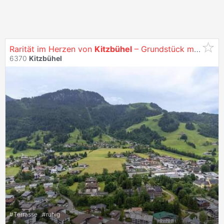
Rarität im Herzen von
Kitzbühel
– Grundstück mit
Altbe
6370
Kitzbühel
#
Terrasse
#
ruhig