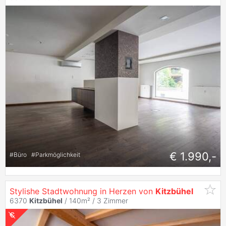
€ 1.990,-
#
Büro
#
Parkmöglichkeit
Stylishe Stadtwohnung in Herzen von
Kitzbühel
6370
Kitzbühel
/ 140m² /
3 Zimmer