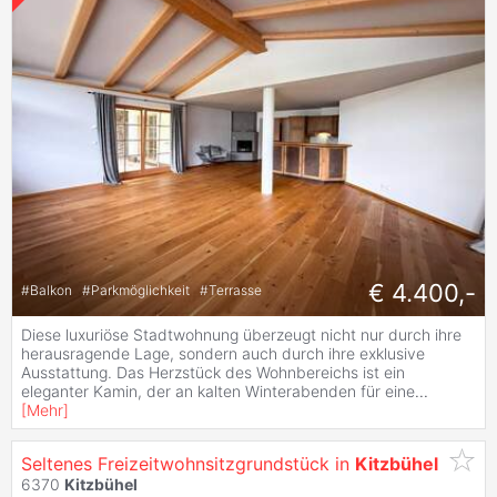
€ 4.400,-
#
Balkon
#
Parkmöglichkeit
#
Terrasse
Diese luxuriöse Stadtwohnung überzeugt nicht nur durch ihre
herausragende Lage, sondern auch durch ihre exklusive
Ausstattung. Das Herzstück des Wohnbereichs ist ein
eleganter Kamin, der an kalten Winterabenden für eine
...
[
Mehr
]
Seltenes Freizeitwohnsitzgrundstück in
Kitzbühel
6370
Kitzbühel