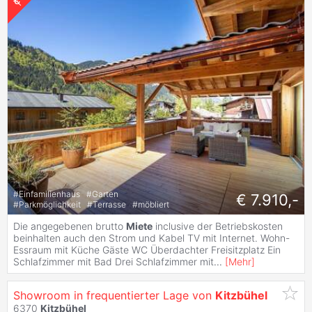
#
Einfamilienhaus
#
Garten
€ 7.910,-
#
Parkmöglichkeit
#
Terrasse
#
möbliert
Die angegebenen brutto
Miete
inclusive der Betriebskosten
beinhalten auch den Strom und Kabel TV mit Internet. Wohn-
Essraum mit Küche Gäste WC Überdachter Freisitzplatz Ein
Schlafzimmer mit Bad Drei Schlafzimmer mit
...
[
Mehr
]
Showroom in frequentierter Lage von
Kitzbühel
6370
Kitzbühel