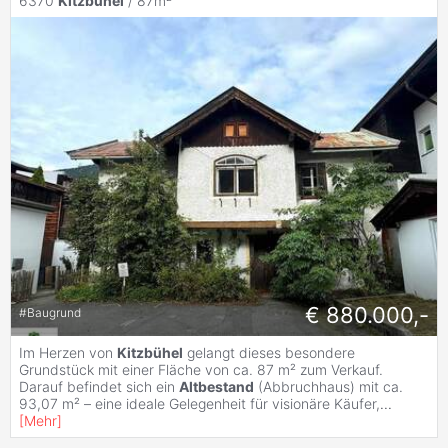
6370
Kitzbühel
/ 87m²
€ 880.000,-
#
Baugrund
Im Herzen von
Kitzbühel
gelangt dieses besondere
Grundstück mit einer Fläche von ca. 87 m² zum Verkauf.
Darauf befindet sich ein
Altbestand
(Abbruchhaus) mit ca.
93,07 m² – eine ideale Gelegenheit für visionäre Käufer,
...
[
Mehr
]