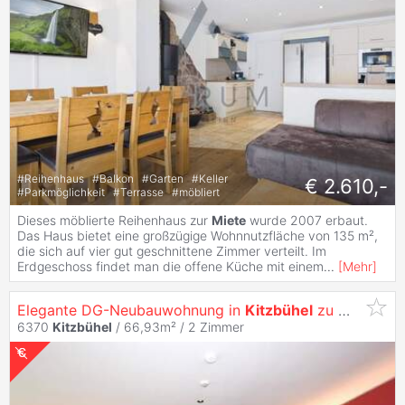
#
Reihenhaus
#
Balkon
#
Garten
#
Keller
€ 2.610,-
#
Parkmöglichkeit
#
Terrasse
#
möbliert
Dieses möblierte Reihenhaus zur
Miete
wurde 2007 erbaut.
Das Haus bietet eine großzügige Wohnnutzfläche von 135 m²,
die sich auf vier gut geschnittene Zimmer verteilt. Im
Erdgeschoss findet man die offene Küche mit einem
...
[
Mehr
]
Elegante DG-Neubauwohnung in
Kitzbühel
zu
mieten
6370
Kitzbühel
/ 66,93m² /
2 Zimmer