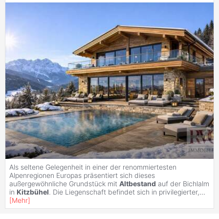
Als seltene Gelegenheit in einer der renommiertesten
Alpenregionen Europas präsentiert sich dieses
außergewöhnliche Grundstück mit
Altbestand
auf der Bichlalm
in
Kitzbühel
. Die Liegenschaft befindet sich in privilegierter,
...
[
Mehr
]