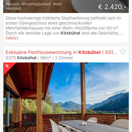
#
Balkon
#
Parkmöglichkeit
#
hell
€ 2.420,-
#
möbliert
Diese hochwertige möblierte Stadtwohnung befindet sich im
ersten Obergeschoss eines geschmackvollen
Mehrfamilienhauses mit einer Wohn-/Nutzfläche von 65 m².
Durch die zentrale Lage von
Kitzbühel
sind alle Geschäfte,
...
[
Mehr
]
Exklusive Penthousewohnung in
Kitzbühel
( 03108 )
6370
Kitzbühel
/ 98m² /
3 Zimmer