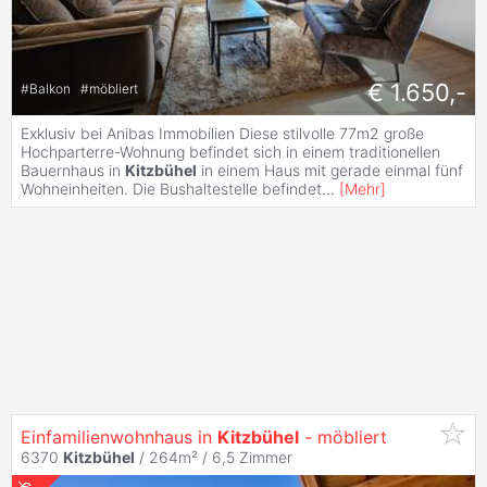
€ 1.650,-
#
Balkon
#
möbliert
Exklusiv bei Anibas Immobilien Diese stilvolle 77m2 große
Hochparterre-Wohnung befindet sich in einem traditionellen
Bauernhaus in
Kitzbühel
in einem Haus mit gerade einmal fünf
Wohneinheiten. Die Bushaltestelle befindet
...
[
Mehr
]
Einfamilienwohnhaus in
Kitzbühel
- möbliert
6370
Kitzbühel
/ 264m² /
6,5 Zimmer