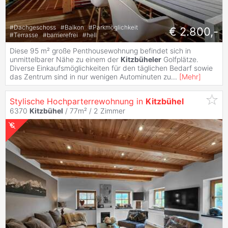
#
Dachgeschoss
#
Balkon
#
Parkmöglichkeit
€ 2.800,-
#
Terrasse
#
barrierefrei
#
hell
Diese 95 m² große Penthousewohnung befindet sich in
unmittelbarer Nähe zu einem der
Kitzbüheler
Golfplätze.
Diverse Einkaufsmöglichkeiten für den täglichen Bedarf sowie
das Zentrum sind in nur wenigen Autominuten zu
...
[
Mehr
]
Stylische Hochparterrewohnung in
Kitzbühel
6370
Kitzbühel
/ 77m² /
2 Zimmer