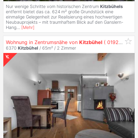
Nur wenige Schritte vom historischen Zentrum
Kitzbühels
entfernt bietet das ca. 624 m² große Grundstück eine
einmalige Gelegenheit zur Realisierung eines hochwertigen
Neubauprojekts – mit traumhaftem Blick auf den Ganslern-
Hang
...
[
Mehr
]
Wohnung in Zentrumsnähe von
Kitzbühel
( 01925 )
6370
Kitzbühel
/ 65m² /
2 Zimmer