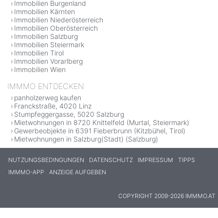
Immobilien Burgenland
Immobilien Kärnten
Immobilien Niederösterreich
Immobilien Oberösterreich
Immobilien Salzburg
Immobilien Steiermark
Immobilien Tirol
Immobilien Vorarlberg
Immobilien Wien
IMMMO ENTDECKEN
panholzerweg kaufen
Franckstraße, 4020 Linz
Stumpfeggergasse, 5020 Salzburg
Mietwohnungen in 8720 Knittelfeld (Murtal, Steiermark)
Gewerbeobjekte in 6391 Fieberbrunn (Kitzbühel, Tirol)
Mietwohnungen in Salzburg(Stadt) (Salzburg)
NUTZUNGSBEDINGUNGEN
DATENSCHUTZ
IMPRESSUM
TIPPS
IMMMO-APP
ANZEIGE AUFGEBEN
COPYRIGHT 2009-2026 IMMMO.AT