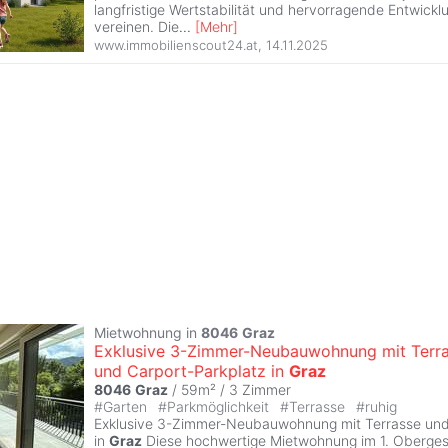
langfristige Wertstabilität und hervorragende Entwic
vereinen. Die
...
[
Mehr
]
www.immobilienscout24.at
,
14.11.2025
Mietwohnung in
8046
Graz
Exklusive 3-Zimmer-Neubauwohnung mit Terr
und Carport-Parkplatz in
Graz
8046
Graz
/ 59m² /
3 Zimmer
#
Garten
#
Parkmöglichkeit
#
Terrasse
#
ruhig
Exklusive 3-Zimmer-Neubauwohnung mit Terrasse und
in
Graz
Diese hochwertige Mietwohnung im 1. Oberges