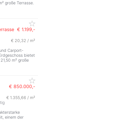
m² große Terrasse.
rrasse
€ 1.199,-
€ 20,32 / m²
und Carport-
rdgeschoss bietet
. 21,50 m² große
€ 850.000,-
€ 1.355,66 / m²
ZurÃ
tig
akterstarke
eit, einem der