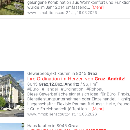
gelungene Kombination aus Wohnkomfort und Funktiona
wurde im Jahr 2014 umfassend
...
[
Mehr
]
www.immobilienscout24.at
,
19.03.2026
Gewerbeobjekt kaufen in 8045
Graz
Ihre Ordination im Herzen von
Graz
-
Andritz
!
8045
Graz
,
12
.Bez.:
Andritz
/ 96,11m²
#
Büro
#
Handel
#
Ordination
#
Rohbau
Diese Gewerbefläche eignet sich ideal für Büro, Praxis
Dienstleistungsunternehmen oder Einzelhandel. Highlig
Liegenschaft: - Flexible Raumaufteilung - Helle, freun
- Gute Erreichbarkeit (öffentlich
...
[
Mehr
]
www.immobilienscout24.at
,
13.05.2026
Haus kaufen in 8045
Graz