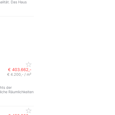
lität. Das Haus
€ 403.662,-
€ 4.200,- / m²
,
hts der
dliche Räumlichkeiten