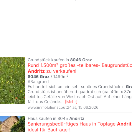
Grundstück kaufen in
8046
Graz
Rund 1.500m² großes -teilbares- Baugrundstüc
Andritz
zu verkaufen!
8046
Graz
/ 1490m²
#
Baugrund
Es handelt sich um ein sehr schönes Grundstück in
Gr
Grundstück ist annähernd quadratisch (ca. 40m x 37m
leichtes Gefälle von West nach Ost auf. Auf einer Län
fällt das Gelände
...
[
Mehr
]
www.immobilienscout24.at
,
15.06.2026
Haus kaufen in 8045
Andritz
Sanierungsbedürftiges Haus in Toplage
Andrit
ideal für Bauträger!