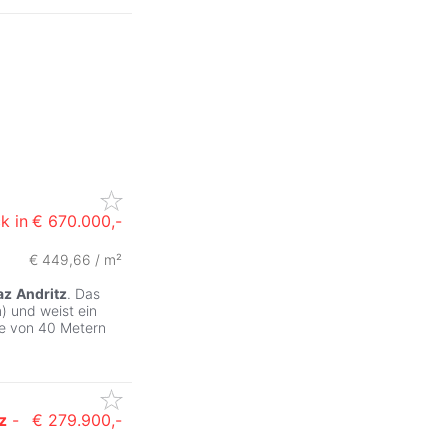
k in
€ 670.000,-
€ 449,66 / m²
az
Andritz
. Das
) und weist ein
ge von 40 Metern
z
-
€ 279.900,-