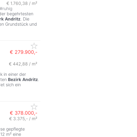
€ 1.760,38 / m²
#
ruhig
 der begehrtesten
rk
Andritz
. Die
ßen Grundstück und
€ 279.900,-
€ 442,88 / m²
 in einer der
bten
Bezirk
Andritz
.
et sich ein
€ 378.000,-
€ 3.375,- / m²
ese gepflegte
12 m² eine