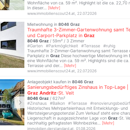
Wohnfläche von ca. 59 m². Highlight ist die ca. 22,70 
In dieser
...
[
Mehr
]
www.immobilienscout24.at
,
22.07.2026
Mietwohnung in
8046
Graz
Traumhafte 3-Zimmer-Gartenwohnung samt Te
und Carport-Parkplatz in
Graz
8046
Graz
/ 59m² /
3 Zimmer
#
Garten
#
Parkmöglichkeit
#
Terrasse
#
ruhig
Traumhafte 3-Zimmer-Gartenwohnung samt Terrasse 
Parkplatz in
Graz
Diese hochwertige Mietwohnung im E
eine Wohnfläche von ca. 59 m². Highlights sind die ca
Terrasse und der
...
[
Mehr
]
www.immobilienscout24.at
,
22.07.2026
Anlageobjekt kaufen in
8046
Graz
Sanierungsbedürftiges Zinshaus in Top-Lage |
Graz
Andritz
-St. Veit
8046
Graz
/ 627m²
#
Zinshaus
#
Balkon
#
Terrasse
#
renovierungsbedürf
Historisches Mehrparteienhaus mit Entwicklungs- und
Wertsteigerungspotenzial Zum Verkauf steht eine char
Liegenschaft in ausgezeichneter Lage von
Graz
-St. V
nachhaltig gefragtesten Wohnbezirke
...
[
Mehr
]
immobilien.derstandard.at
,
01.08.2026