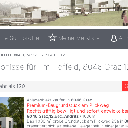
ine Suchprofile
Meine Merkliste
An
OFFELD, 8046 GRAZ 12.BEZIRK ANDRITZ
nisse für "Im Hoffeld, 8046 Graz 1
S
ehr als 120
Anlageobjekt kaufen in
8046
Graz
Premium-Baugrundstück am Plickweg –
Rechtskräftig bewilligt und sofort entwickelba
8046
Graz
,
12
.Bez.:
Andritz
/ 1006m²
Das 1.006 m² große Grundstück am Plickweg 23a in
8
präsentiert sich als seltene Gelegenheit in einer jener
G