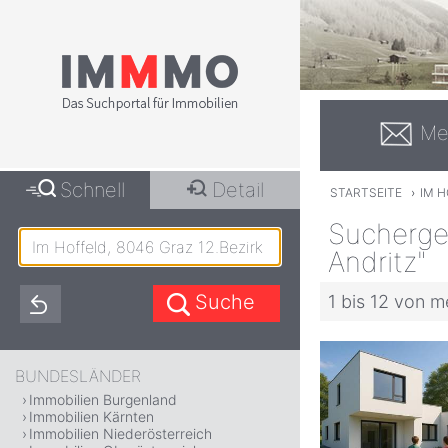
Me
Schnell
Detail
STARTSEITE
›
IM H
Suchergeb
Andritz"
1 bis 12 von m
BUNDESLÄNDER
Immobilien Burgenland
Immobilien Kärnten
Immobilien Niederösterreich