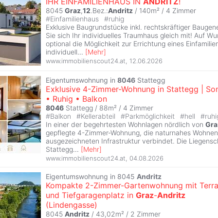
IHR EINFAMILIENHAUS IN
ANDRITZ
!
8045
Graz
,
12
.Bez.:
Andritz
/ 140m² /
4 Zimmer
#
Einfamilienhaus
#
ruhig
Exklusive Baugrundstücke inkl. rechtskräftiger Bauge
Sie sich Ihr individuelles Traumhaus gleich mit! Auf W
optional die Möglichkeit zur Errichtung eines Einfamili
individuell
...
[
Mehr
]
www.immobilienscout24.at
,
12.06.2026
Eigentumswohnung in
8046
Stattegg
Exklusive 4-Zimmer-Wohnung in Stattegg | So
• Ruhig • Balkon
8046
Stattegg / 88m² /
4 Zimmer
#
Balkon
#
Kellerabteil
#
Parkmöglichkeit
#
hell
#
ruhi
In einer der begehrtesten Wohnlagen nördlich von
Gra
gepflegte 4-Zimmer-Wohnung, die naturnahes Wohnen 
ausgezeichneten Infrastruktur verbindet. Die Liegensch
Stattegg
...
[
Mehr
]
www.immobilienscout24.at
,
04.08.2026
Eigentumswohnung in 8045
Andritz
Kompakte 2-Zimmer-Gartenwohnung mit Terr
und Tiefgaragenplatz in
Graz
-
Andritz
(Lindengasse)
8045
Andritz
/ 43,02m² /
2 Zimmer