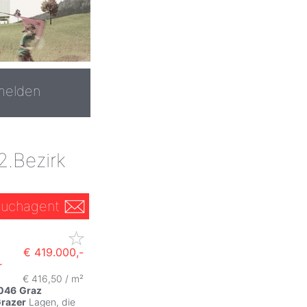
melden
2.Bezirk
uchagent
€ 419.000,-
r
€ 416,50 / m²
046
Graz
razer
Lagen, die