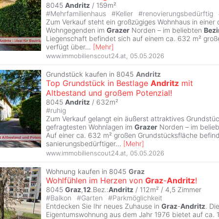
8045
Andritz
/ 159m²
#
Mehrfamilienhaus
#
Keller
#
renovierungsbedürftig
Zum Verkauf steht ein großzügiges Wohnhaus in einer
Wohngegenden im
Grazer
Norden – im beliebten
Bezi
Liegenschaft befindet sich auf einem ca. 632 m² gro
verfügt über
...
[
Mehr
]
www.immobilienscout24.at
,
05.05.2026
Grundstück kaufen in 8045
Andritz
Top Grundstück in Bestlage
Andritz
mit
Altbestand und großem Potenzial!
8045
Andritz
/ 632m²
#
ruhig
Zum Verkauf gelangt ein äußerst attraktives Grundstück
gefragtesten Wohnlagen im
Grazer
Norden – im belie
Auf einer ca. 632 m² großen Grundstücksfläche befind
sanierungsbedürftiger
...
[
Mehr
]
www.immobilienscout24.at
,
05.05.2026
Wohnung kaufen in 8045
Graz
Wohlfühlen im Herzen von
Graz
-
Andritz
!
8045
Graz
,
12
.Bez.:
Andritz
/ 112m² /
4,5 Zimmer
#
Balkon
#
Garten
#
Parkmöglichkeit
Entdecken Sie Ihr neues Zuhause in
Graz
-
Andritz
. Di
Eigentumswohnung aus dem Jahr 1976 bietet auf ca. 1