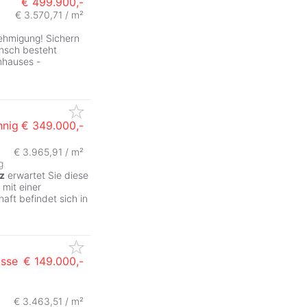
€ 499.900,-
€ 3.570,71 / m²
nehmigung! Sichern
unsch besteht
enhauses -
nnig
€ 349.000,-
€ 3.965,91 / m²
g
z
erwartet Sie diese
mit einer
aft befindet sich in
asse
€ 149.000,-
€ 3.463,51 / m²