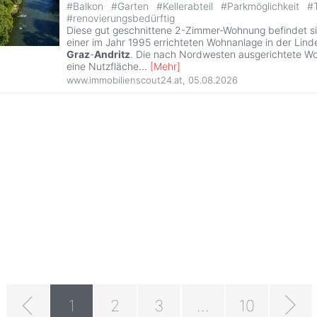
#
Balkon
#
Garten
#
Kellerabteil
#
Parkmöglichkeit
#
#
renovierungsbedürftig
Diese gut geschnittene 2-Zimmer-Wohnung befindet s
einer im Jahr 1995 errichteten Wohnanlage in der Lind
Graz
-
Andritz
. Die nach Nordwesten ausgerichtete W
eine Nutzfläche
...
[
Mehr
]
www.immobilienscout24.at
,
05.08.2026
1
2
3
...
10