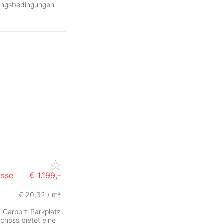
klungsbedingungen
asse
€ 1.199,-
€ 20,32 / m²
 Carport-Parkplatz
choss bietet eine