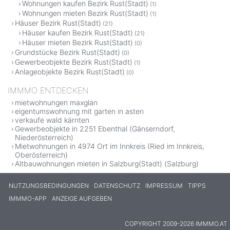
Wohnungen kaufen Bezirk Rust(Stadt)
(1)
Wohnungen mieten Bezirk Rust(Stadt)
(1)
Häuser Bezirk Rust(Stadt)
(21)
Häuser kaufen Bezirk Rust(Stadt)
(21)
Häuser mieten Bezirk Rust(Stadt)
(0)
Grundstücke Bezirk Rust(Stadt)
(0)
Gewerbeobjekte Bezirk Rust(Stadt)
(1)
Anlageobjekte Bezirk Rust(Stadt)
(0)
IMMMO ENTDECKEN
mietwohnungen maxglan
eigentumswohnung mit garten in asten
verkaufe wald kärnten
Gewerbeobjekte in 2251 Ebenthal (Gänserndorf,
Niederösterreich)
Mietwohnungen in 4974 Ort im Innkreis (Ried im Innkreis,
Oberösterreich)
Altbauwohnungen mieten in Salzburg(Stadt) (Salzburg)
NUTZUNGSBEDINGUNGEN
DATENSCHUTZ
IMPRESSUM
TIPPS
IMMMO-APP
ANZEIGE AUFGEBEN
COPYRIGHT 2009-2026 IMMMO.AT