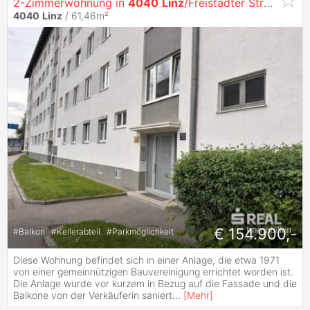
2-Zimmerwohnung in
4040
Linz
/Freistädter Straße 90 Top 9
4040
Linz
/ 61,46m²
€ 154.900,-
#
Balkon
#
Kellerabteil
#
Parkmöglichkeit
Diese Wohnung befindet sich in einer Anlage, die etwa 1971
von einer gemeinnützigen Bauvereinigung errichtet worden ist.
Die Anlage wurde vor kurzem in Bezug auf die Fassade und die
Balkone von der Verkäuferin saniert
...
[
Mehr
]