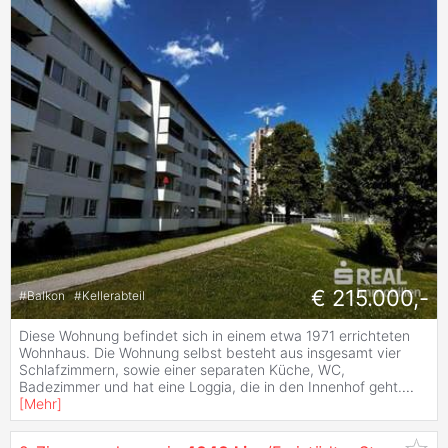
€ 215.000,-
#
Balkon
#
Kellerabteil
Diese Wohnung befindet sich in einem etwa 1971 errichteten
Wohnhaus. Die Wohnung selbst besteht aus insgesamt vier
Schlafzimmern, sowie einer separaten Küche, WC,
Badezimmer und hat eine Loggia, die in den Innenhof geht.
...
[
Mehr
]