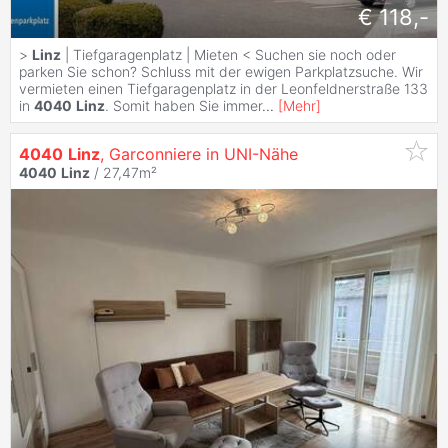
€ 118,-
>
Linz
| Tiefgaragenplatz | Mieten < Suchen sie noch oder
parken Sie schon? Schluss mit der ewigen Parkplatzsuche. Wir
vermieten einen Tiefgaragenplatz in der Leonfeldnerstraße 133
in
4040
Linz
. Somit haben Sie immer
...
[
Mehr
]
4040
Linz
, Garconniere in UNI-Nähe
4040
Linz
/ 27,47m²