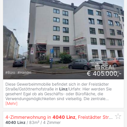
€ 405.000,-
#
Büro
#
Handel
Diese Gewerbeimmobilie befindet sich in der Freistädter
Straße/Gstöttnerhofstraße in
Linz
/Urfahr. Hier werden Sie
gesehen! Egal ob als Geschäfts- oder Bürofläche, die
Verwendungsmöglichkeiten sind vielseitig. Die zentrale
...
[
Mehr
]
4-Zimmerwohnung in
4040
Linz
, Freistädter Straße 86 Top 4
4040
Linz
/ 83m² /
4 Zimmer