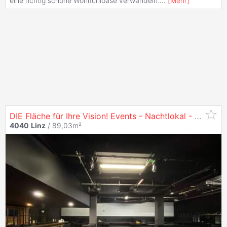
eine richtig schöne Wohlfühloase verwandeln.
...
[
Mehr
]
DIE Fläche für Ihre Vision! Events - Nachtlokal - Gastronomie - Club - zu mieten in
4040
Linz
/ 89,03m²