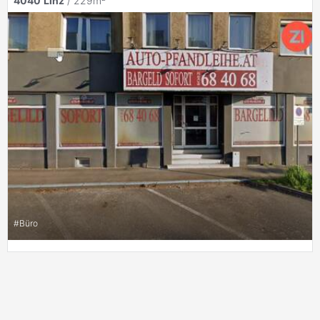
4040
Linz
/ 229m²
#
Büro