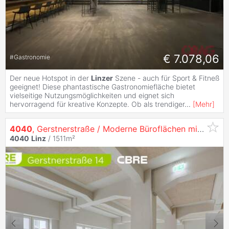
€ 7.078,06
#
Gastronomie
Der neue Hotspot in der
Linzer
Szene - auch für Sport & Fitneß
geeignet! Diese phantastische Gastronomiefläche bietet
vielseitige Nutzungsmöglichkeiten und eignet sich
hervorragend für kreative Konzepte. Ob als trendiger
...
[
Mehr
]
4040
, Gerstnerstraße / Moderne Büroflächen mit Einzigartigem Flair auf 3 Ebenen in
4040
Linz
/ 1511m²