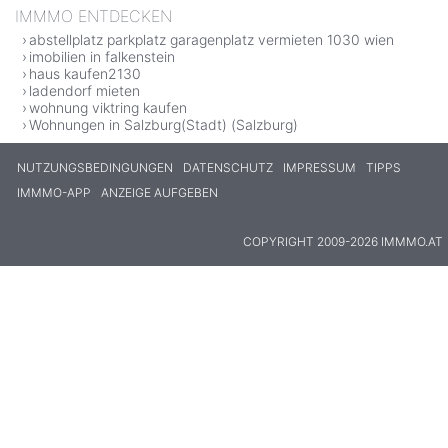
IMMMO ENTDECKEN
abstellplatz parkplatz garagenplatz vermieten 1030 wien
imobilien in falkenstein
haus kaufen2130
ladendorf mieten
wohnung viktring kaufen
Wohnungen in Salzburg(Stadt) (Salzburg)
NUTZUNGSBEDINGUNGEN
DATENSCHUTZ
IMPRESSUM
TIPPS
IMMMO-APP
ANZEIGE AUFGEBEN
COPYRIGHT 2009-2026 IMMMO.AT