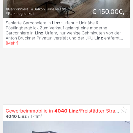
#
Garconniere
#
Balkon
#
Kellerabteil
€ 150.000,-
#
Parkmöglichkeit
Sanierte Garconniere in
Linz
-Urfahr – Uninähe &
Pöstlingbergblick Zum Verkauf gelangt eine moderne
Garconniere in
Linz
-Urfahr, nur wenige Gehminuten von der
Anton Bruckner Privatuniversität und der JKU
Linz
entfernt
...
[
Mehr
]
Gewerbeimmobilie in
4040
Linz
/Freistädter Straße
4040
Linz
/ 174m²