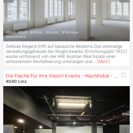
#
Büro
#
Loft
#
Altbau
#
Garten
#
Terrasse
#
barrierefrei
Zeitlose Eleganz trifft auf klassische Moderne Das ehemalige
Verwaltungsgebäude der Ringbrotwerke (Errichtungsjahr 1922)
wurde umfassend von der ARE Austrian Real Estate einer
umfassenden Revitalisierung unterzogen und
...
[
Mehr
]
Die Fläche Für ihre Vision! Events - Nachtlokal - Gastronomie - Club - zu Mieten in
4040
Linz