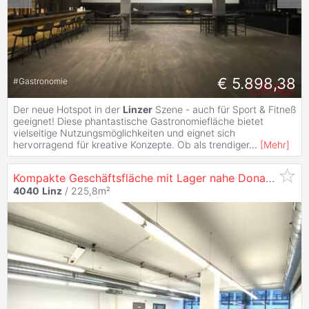
€ 5.898,38
#
Gastronomie
Der neue Hotspot in der
Linzer
Szene - auch für Sport & Fitneß
geeignet! Diese phantastische Gastronomiefläche bietet
vielseitige Nutzungsmöglichkeiten und eignet sich
hervorragend für kreative Konzepte. Ob als trendiger
...
[
Mehr
]
Kompakte Geschäftsfläche mit Lager nahe Donau zu mieten - in
4040
Linz
/ 225,8m²