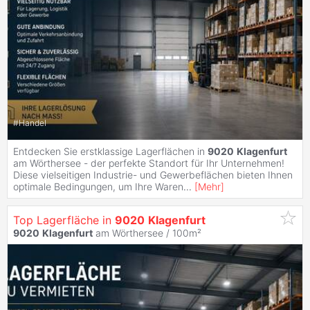
#
Handel
Entdecken Sie erstklassige Lagerflächen in
9020
Klagenfurt
am Wörthersee - der perfekte Standort für Ihr Unternehmen!
Diese vielseitigen Industrie- und Gewerbeflächen bieten Ihnen
optimale Bedingungen, um Ihre Waren
...
[
Mehr
]
Top Lagerfläche in
9020
Klagenfurt
9020
Klagenfurt
am Wörthersee / 100m²