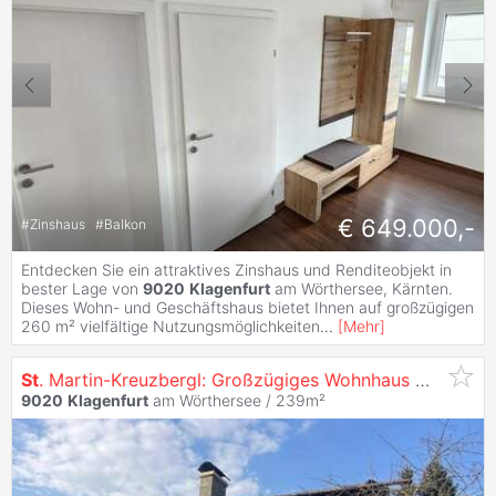
€ 649.000,-
#
Zinshaus
#
Balkon
Entdecken Sie ein attraktives Zinshaus und Renditeobjekt in
bester Lage von
9020
Klagenfurt
am Wörthersee, Kärnten.
Dieses Wohn- und Geschäftshaus bietet Ihnen auf großzügigen
260 m² vielfältige Nutzungsmöglichkeiten
...
[
Mehr
]
St
. Martin-Kreuzbergl: Großzügiges Wohnhaus mit 2 Wohneinheiten und Doppelgarage, Indoorpool mit Wellnessbereich, Südlage, Fernsicht
9020
Klagenfurt
am Wörthersee / 239m²