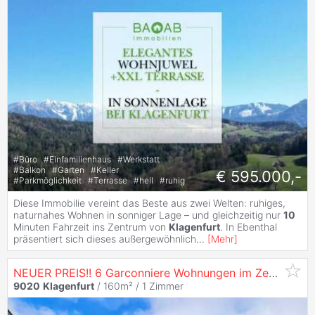
#
Büro
#
Einfamilienhaus
#
Werkstatt
#
Balkon
#
Garten
#
Keller
€ 595.000,-
#
Parkmöglichkeit
#
Terrasse
#
hell
#
ruhig
Diese Immobilie vereint das Beste aus zwei Welten: ruhiges,
naturnahes Wohnen in sonniger Lage – und gleichzeitig nur
10
Minuten Fahrzeit ins Zentrum von
Klagenfurt
. In Ebenthal
präsentiert sich dieses außergewöhnlich
...
[
Mehr
]
NEUER PREIS!! 6 Garconniere Wohnungen im Zentrum
Kl
9020
Klagenfurt
/ 160m² /
1 Zimmer