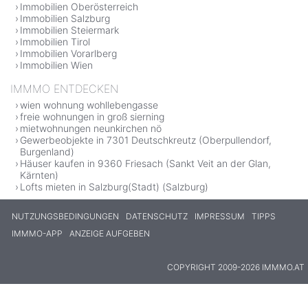
Immobilien Oberösterreich
Immobilien Salzburg
Immobilien Steiermark
Immobilien Tirol
Immobilien Vorarlberg
Immobilien Wien
IMMMO ENTDECKEN
wien wohnung wohllebengasse
freie wohnungen in groß sierning
mietwohnungen neunkirchen nö
Gewerbeobjekte in 7301 Deutschkreutz (Oberpullendorf,
Burgenland)
Häuser kaufen in 9360 Friesach (Sankt Veit an der Glan,
Kärnten)
Lofts mieten in Salzburg(Stadt) (Salzburg)
NUTZUNGSBEDINGUNGEN
DATENSCHUTZ
IMPRESSUM
TIPPS
IMMMO-APP
ANZEIGE AUFGEBEN
COPYRIGHT 2009-2026 IMMMO.AT