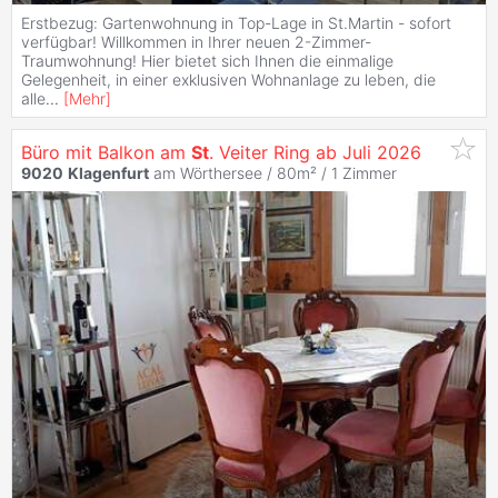
Erstbezug: Gartenwohnung in Top-Lage in St.Martin - sofort
verfügbar! Willkommen in Ihrer neuen 2-Zimmer-
Traumwohnung! Hier bietet sich Ihnen die einmalige
Gelegenheit, in einer exklusiven Wohnanlage zu leben, die
alle
...
[
Mehr
]
Büro mit Balkon am
St
. Veiter Ring ab Juli 2026
9020
Klagenfurt
am Wörthersee / 80m² /
1 Zimmer