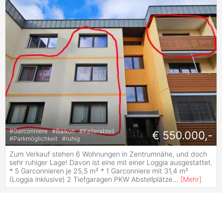
#
Garconniere
#
Balkon
#
Kellerabteil
€ 550.000,-
#
Parkmöglichkeit
#
ruhig
Zum Verkauf stehen 6 Wohnungen in Zentrumnähe, und doch
sehr ruhiger Lage! Davon ist eine mit einer Loggia ausgestattet.
* 5 Garconnieren je 25,5 m² * 1 Garconniere mit 31,4 m²
(Loggia inklusive) 2 Tiefgaragen PKW Abstellplätze
...
[
Mehr
]