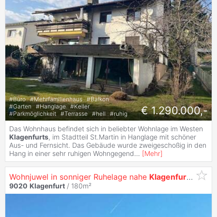
#
Büro
#
Mehrfamilienhaus
#
Balkon
#
Garten
#
Hanglage
#
Keller
€ 1.290.000,-
#
Parkmöglichkeit
#
Terrasse
#
hell
#
ruhig
Das Wohnhaus befindet sich in beliebter Wohnlage im Westen
Klagenfurts
, im Stadtteil St.Martin in Hanglage mit schöner
Aus- und Fernsicht. Das Gebäude wurde zweigeschoßig in den
Hang in einer sehr ruhigen Wohngegend
...
[
Mehr
]
Wohnjuwel in sonniger Ruhelage nahe
Klagenfurt
| Pano
9020
Klagenfurt
/ 180m²