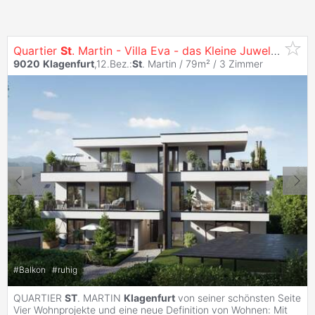
Quartier
St
. Martin - Villa Eva - das Kleine Juwel am Konradweg
9020
Klagenfurt
,12.Bez.:
St
. Martin / 79m² /
3 Zimmer
#
Balkon
#
ruhig
QUARTIER
ST
. MARTIN
Klagenfurt
von seiner schönsten Seite
Vier Wohnprojekte und eine neue Definition von Wohnen: Mit