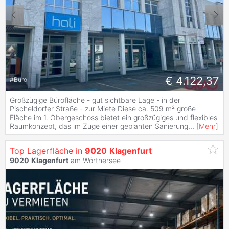
€ 4.122,37
#
Büro
Großzügige Bürofläche - gut sichtbare Lage - in der
Pischeldorfer Straße - zur Miete Diese ca. 509 m² große
Fläche im 1. Obergeschoss bietet ein großzügiges und flexibles
Raumkonzept, das im Zuge einer geplanten Sanierung
...
[
Mehr
]
Top Lagerfläche in
9020
Klagenfurt
9020
Klagenfurt
am Wörthersee