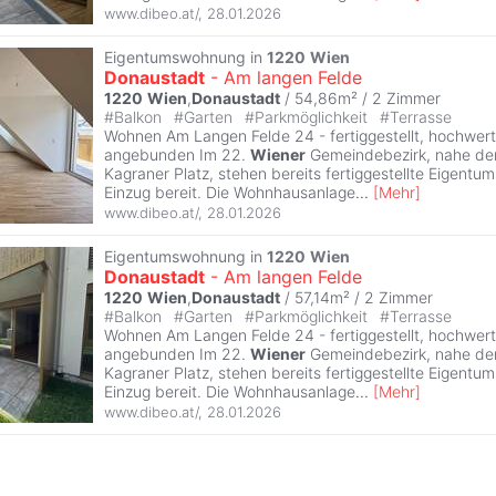
www.dibeo.at/
,
28.01.2026
Eigentumswohnung in
1220
Wien
Donaustadt
- Am langen Felde
1220
Wien
,
Donaustadt
/ 54,86m² /
2 Zimmer
#
Balkon
#
Garten
#
Parkmöglichkeit
#
Terrasse
Wohnen Am Langen Felde 24 - fertiggestellt, hochwert
angebunden Im 22.
Wiener
Gemeindebezirk, nahe der
Kagraner Platz, stehen bereits fertiggestellte Eigen
Einzug bereit. Die Wohnhausanlage
...
[
Mehr
]
www.dibeo.at/
,
28.01.2026
Eigentumswohnung in
1220
Wien
Donaustadt
- Am langen Felde
1220
Wien
,
Donaustadt
/ 57,14m² /
2 Zimmer
#
Balkon
#
Garten
#
Parkmöglichkeit
#
Terrasse
Wohnen Am Langen Felde 24 - fertiggestellt, hochwert
angebunden Im 22.
Wiener
Gemeindebezirk, nahe der
Kagraner Platz, stehen bereits fertiggestellte Eigen
Einzug bereit. Die Wohnhausanlage
...
[
Mehr
]
www.dibeo.at/
,
28.01.2026