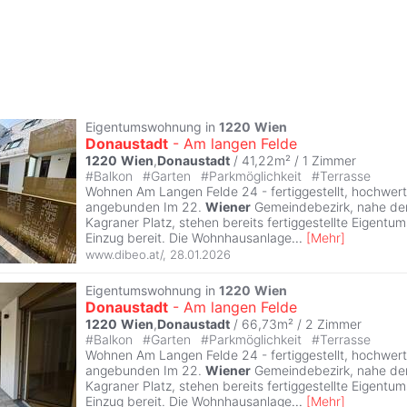
Eigentumswohnung in
1220
Wien
Donaustadt
- Am langen Felde
1220
Wien
,
Donaustadt
/ 41,22m² /
1 Zimmer
#
Balkon
#
Garten
#
Parkmöglichkeit
#
Terrasse
Wohnen Am Langen Felde 24 - fertiggestellt, hochwert
angebunden Im 22.
Wiener
Gemeindebezirk, nahe der
Kagraner Platz, stehen bereits fertiggestellte Eigen
Einzug bereit. Die Wohnhausanlage
...
[
Mehr
]
www.dibeo.at/
,
28.01.2026
Eigentumswohnung in
1220
Wien
Donaustadt
- Am langen Felde
1220
Wien
,
Donaustadt
/ 66,73m² /
2 Zimmer
#
Balkon
#
Garten
#
Parkmöglichkeit
#
Terrasse
Wohnen Am Langen Felde 24 - fertiggestellt, hochwert
angebunden Im 22.
Wiener
Gemeindebezirk, nahe der
Kagraner Platz, stehen bereits fertiggestellte Eigen
Einzug bereit. Die Wohnhausanlage
...
[
Mehr
]