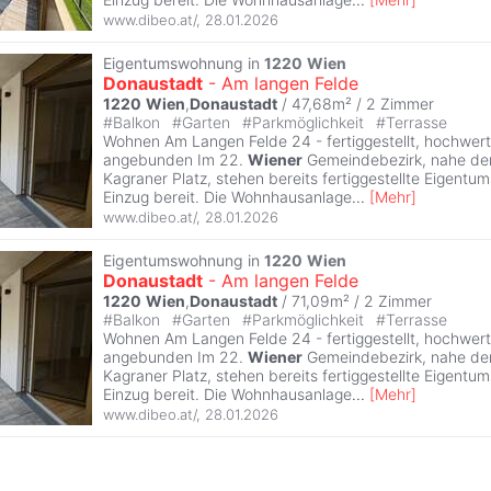
www.dibeo.at/
,
28.01.2026
Eigentumswohnung in
1220
Wien
Donaustadt
- Am langen Felde
1220
Wien
,
Donaustadt
/ 47,68m² /
2 Zimmer
#
Balkon
#
Garten
#
Parkmöglichkeit
#
Terrasse
Wohnen Am Langen Felde 24 - fertiggestellt, hochwert
angebunden Im 22.
Wiener
Gemeindebezirk, nahe der
Kagraner Platz, stehen bereits fertiggestellte Eigen
Einzug bereit. Die Wohnhausanlage
...
[
Mehr
]
www.dibeo.at/
,
28.01.2026
Eigentumswohnung in
1220
Wien
Donaustadt
- Am langen Felde
1220
Wien
,
Donaustadt
/ 71,09m² /
2 Zimmer
#
Balkon
#
Garten
#
Parkmöglichkeit
#
Terrasse
Wohnen Am Langen Felde 24 - fertiggestellt, hochwert
angebunden Im 22.
Wiener
Gemeindebezirk, nahe der
Kagraner Platz, stehen bereits fertiggestellte Eigen
Einzug bereit. Die Wohnhausanlage
...
[
Mehr
]
www.dibeo.at/
,
28.01.2026