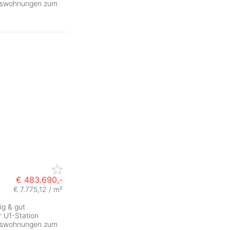
tumswohnungen zum
€ 483.690,-
€ 7.775,12 / m²
ig & gut
 U1-Station
tumswohnungen zum