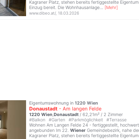
Kagraner Platz, stehen bereits fertiggestellte Eigen
Einzug bereit. Die Wohnhausanlage
...
[
Mehr
]
www.dibeo.at/
,
18.03.2026
Eigentumswohnung in
1220
Wien
Donaustadt
- Am langen Felde
1220
Wien
,
Donaustadt
/ 62,21m² /
2 Zimmer
#
Balkon
#
Garten
#
Parkmöglichkeit
#
Terrasse
Wohnen Am Langen Felde 24 - fertiggestellt, hochwert
angebunden Im 22.
Wiener
Gemeindebezirk, nahe der
Kagraner Platz, stehen bereits fertiggestellte Eigen