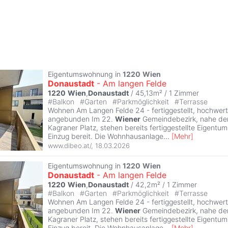
Eigentumswohnung in
1220
Wien
Donaustadt
- Am langen Felde
1220
Wien
,
Donaustadt
/ 45,13m² /
1 Zimmer
#
Balkon
#
Garten
#
Parkmöglichkeit
#
Terrasse
Wohnen Am Langen Felde 24 - fertiggestellt, hochwert
angebunden Im 22.
Wiener
Gemeindebezirk, nahe der
Kagraner Platz, stehen bereits fertiggestellte Eigen
Einzug bereit. Die Wohnhausanlage
...
[
Mehr
]
www.dibeo.at/
,
18.03.2026
Eigentumswohnung in
1220
Wien
Donaustadt
- Am langen Felde
1220
Wien
,
Donaustadt
/ 42,2m² /
1 Zimmer
#
Balkon
#
Garten
#
Parkmöglichkeit
#
Terrasse
Wohnen Am Langen Felde 24 - fertiggestellt, hochwert
angebunden Im 22.
Wiener
Gemeindebezirk, nahe der
Kagraner Platz, stehen bereits fertiggestellte Eigen
Einzug bereit. Die Wohnhausanlage
...
[
Mehr
]