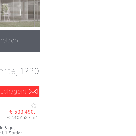
melden
chte, 1220
uchagent
€ 533.490,-
€ 7.407,53 / m²
ig & gut
 U1-Station