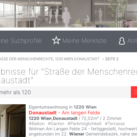
ine Suchprofile
Meine Merkliste
An
ASSE DER MENSCHENRECHTE, 1220 WIEN DONAUSTADT
›
SEITE 2
bnisse für "Straße der Menschenre
austadt"
S
mehr als 120
Eigentumswohnung in
1220
Wien
Donaustadt
- Am langen Felde
1220
Wien
,
Donaustadt
/ 72,02m² /
2 Zimmer
#
Balkon
#
Garten
#
Parkmöglichkeit
#
Terrasse
Wohnen Am Langen Felde 24 - fertiggestellt, hochwert
angebunden Im 22.
Wiener
Gemeindebezirk, nahe der