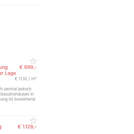
nung
€ 699,-
er Lage
€ 11,10 / m²
h zentral jedoch
ltbauzinshauses in
nung ist bestehend
g
€ 1.128,-