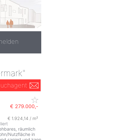
melden
ermark"
uchagent
€ 279.000,-
€ 1.924,14 / m²
iert
ehbares, räumlich
ohn/Nutzfläche in
nd saniert und kann