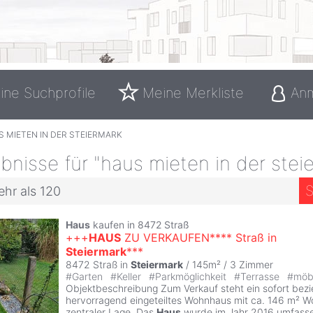
ine Suchprofile
Meine Merkliste
An
 MIETEN IN DER STEIERMARK
nisse für "haus mieten in der stei
S
ehr als 120
Haus
kaufen in 8472 Straß
+++
HAUS
ZU VERKAUFEN**** Straß in
Steiermark
***
8472 Straß in
Steiermark
/ 145m² /
3 Zimmer
#
Garten
#
Keller
#
Parkmöglichkeit
#
Terrasse
#
möbl
Objektbeschreibung Zum Verkauf steht ein sofort bezi
hervorragend eingeteiltes Wohnhaus mit ca. 146 m² W
zentraler Lage. Das
Haus
wurde im Jahr 2016 umfasse