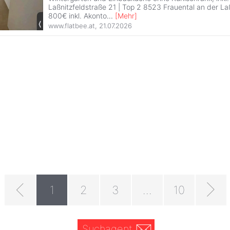
Laßnitzfeldstraße 21 | Top 2 8523 Frauental an der L
800€ inkl. Akonto
...
[
Mehr
]
www.flatbee.at
,
21.07.2026
1
2
3
...
10
Suchagent