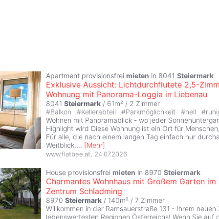
Apartment provisionsfrei
mieten
in 8041
Steiermark
Exklusive Aussicht: Lichtdurchflutete 2,5-Zimm
Wohnung mit Panorama-Loggia in Liebenau
8041
Steiermark
/ 61m² /
2 Zimmer
#
Balkon
#
Kellerabteil
#
Parkmöglichkeit
#
hell
#
ruhi
Wohnen mit Panoramablick - wo jeder Sonnenuntergan
Highlight wird Diese Wohnung ist ein Ort für Menschen, 
Für alle, die nach einem langen Tag einfach nur durc
Weitblick,
...
[
Mehr
]
www.flatbee.at
,
24.07.2026
House provisionsfrei
mieten
in 8970
Steiermark
Charmantes Wohnhaus mit Großem Garten im
Zentrum Schladming
8970
Steiermark
/ 140m² /
7 Zimmer
Willkommen in der Ramsauerstraße 131 - Ihrem neuen 
lebenswertesten Regionen Österreichs! Wenn Sie auf 