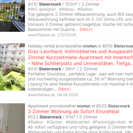
8010
Steiermark
/ 100m² /
3 Zimmer
#
WG-geeignet
#
Altbau
#
Balkon
Top gelegene 3 Zimmer Altbauwohnung, auch WG taug
Altbauwohnung befindet sich im 3. OG (ohne Lift) und
Vorraum 3 Zimmer getrennt begehbar, Küche mit hofse
Badezimmer mit Dusche
...
[
Mehr
]
www.flatbee.at
,
27.07.2026
Holiday rental provisionsfrei
mieten
in 8010
Steierma
Graz-Leonhard: Vollmöbliertes und Ausgestatt
Zimmer Kurzzeitmiete-Apartment mit Innenhof
- Nähe Schillerplatz und Universitäten, Tiefga..
8010
Steiermark
/ 39m² /
2 Zimmer
Perfekter Grundriss...perfekte Lage...was will man me
und hochwertig ausgestattete ca. 39 m² Wohnung biet
Lösung für eine flexible Kurzzeitmiete von maximal 6 
vollständigen
...
[
Mehr
]
www.flatbee.at
,
04.08.2026
Apartment provisionsfrei
mieten
in 8523
Steiermark
3 Zimmer Wohnung ab Sofort Einziehbar
8523
Steiermark
/ 91m² /
3 Zimmer
#
Balkon
#
Garten
#
Kellerabteil
#
Parkmöglichkeit
#
Ab sofort verfügbare und ruhig gelegene 3-Zimmer-W
Wintergarten und Einbauküche ohne Kühlschrank, inkl.