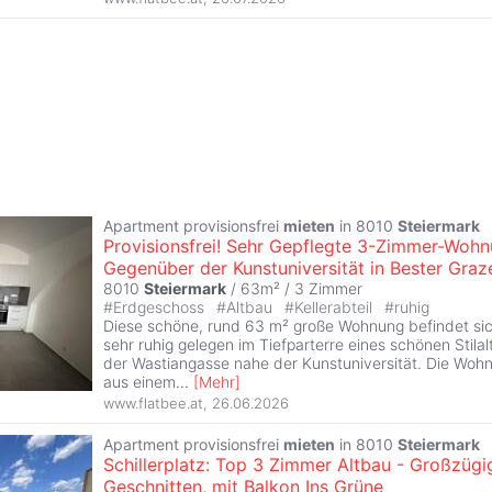
Apartment provisionsfrei
mieten
in 8010
Steiermark
Provisionsfrei! Sehr Gepflegte 3-Zimmer-Woh
Gegenüber der Kunstuniversität in Bester Graz
8010
Steiermark
/ 63m² /
3 Zimmer
#
Erdgeschoss
#
Altbau
#
Kellerabteil
#
ruhig
Diese schöne, rund 63 m² große Wohnung befindet sic
sehr ruhig gelegen im Tiefparterre eines schönen Stila
der Wastiangasse nahe der Kunstuniversität. Die Woh
aus einem
...
[
Mehr
]
www.flatbee.at
,
26.06.2026
Apartment provisionsfrei
mieten
in 8010
Steiermark
Schillerplatz: Top 3 Zimmer Altbau - Großzügi
Geschnitten, mit Balkon Ins Grüne