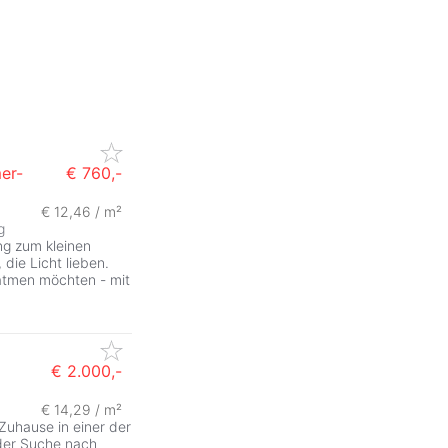
er-
€ 760,-
€ 12,46 / m²
g
g zum kleinen
die Licht lieben.
hatmen möchten - mit
€ 2.000,-
€ 14,29 / m²
Zuhause in einer der
der Suche nach