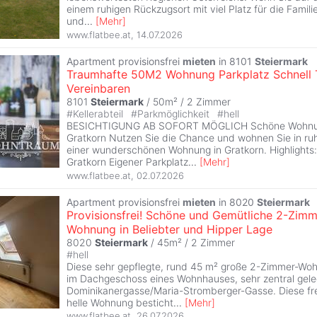
einem ruhigen Rückzugsort mit viel Platz für die Famil
und
...
[
Mehr
]
www.flatbee.at
,
14.07.2026
Apartment provisionsfrei
mieten
in 8101
Steiermark
Traumhafte 50M2 Wohnung Parkplatz Schnell 
Vereinbaren
8101
Steiermark
/ 50m² /
2 Zimmer
#
Kellerabteil
#
Parkmöglichkeit
#
hell
BESICHTIGUNG AB SOFORT MÖGLICH Schöne Wohnung 
Gratkorn Nutzen Sie die Chance und wohnen Sie in ru
einer wunderschönen Wohnung in Gratkorn. Highlights:
Gratkorn Eigener Parkplatz
...
[
Mehr
]
www.flatbee.at
,
02.07.2026
Apartment provisionsfrei
mieten
in 8020
Steiermark
Provisionsfrei! Schöne und Gemütliche 2-Zimm
Wohnung in Beliebter und Hipper Lage
8020
Steiermark
/ 45m² /
2 Zimmer
#
hell
Diese sehr gepflegte, rund 45 m² große 2-Zimmer-Woh
im Dachgeschoss eines Wohnhauses, sehr zentral gele
Dominikanergasse/Maria-Stromberger-Gasse. Diese fr
helle Wohnung besticht
...
[
Mehr
]
www.flatbee.at
,
26.07.2026