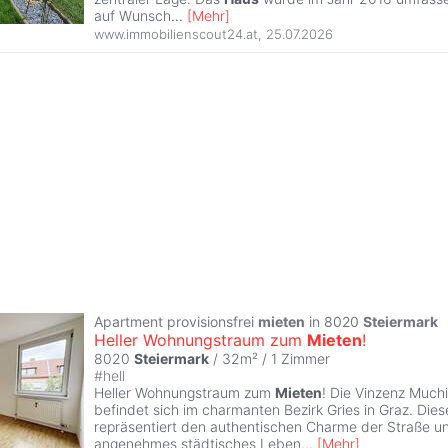
auf Wunsch
...
[
Mehr
]
www.immobilienscout24.at
,
25.07.2026
Apartment provisionsfrei
mieten
in 8020
Steiermark
Heller Wohnungstraum zum
Mieten
!
8020
Steiermark
/ 32m² /
1 Zimmer
#
hell
Heller Wohnungstraum zum
Mieten
! Die Vinzenz Much
befindet sich im charmanten Bezirk Gries in Graz. Di
repräsentiert den authentischen Charme der Straße un
angenehmes städtisches Leben
...
[
Mehr
]