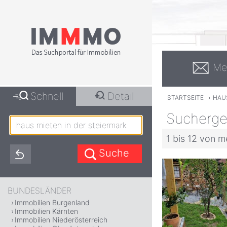
Me
Schnell
Detail
STARTSEITE
›
HAUS
Suchergeb
1 bis 12 von m
BUNDESLÄNDER
Immobilien Burgenland
Immobilien Kärnten
Immobilien Niederösterreich