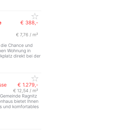
e
€ 388,-
€ 7,76 / m²
e die Chance und
nen Wohnung in
kplatz direkt bei der
sse
€ 1.279,-
€ 12,54 / m²
n Gemeinde Ragnitz
ienhaus bietet Ihnen
s und komfortables