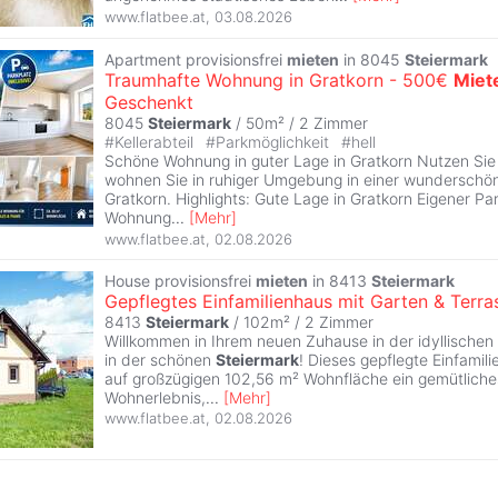
www.flatbee.at
,
03.08.2026
Apartment provisionsfrei
mieten
in 8045
Steiermark
Traumhafte Wohnung in Gratkorn - 500€
Miet
Geschenkt
8045
Steiermark
/ 50m² /
2 Zimmer
#
Kellerabteil
#
Parkmöglichkeit
#
hell
Schöne Wohnung in guter Lage in Gratkorn Nutzen Si
wohnen Sie in ruhiger Umgebung in einer wunderschö
Gratkorn. Highlights: Gute Lage in Gratkorn Eigener Par
Wohnung
...
[
Mehr
]
www.flatbee.at
,
02.08.2026
House provisionsfrei
mieten
in 8413
Steiermark
Gepflegtes Einfamilienhaus mit Garten & Terra
8413
Steiermark
/ 102m² /
2 Zimmer
Willkommen in Ihrem neuen Zuhause in der idyllische
in der schönen
Steiermark
! Dieses gepflegte Einfamil
auf großzügigen 102,56 m² Wohnfläche ein gemütliche
Wohnerlebnis,
...
[
Mehr
]
www.flatbee.at
,
02.08.2026