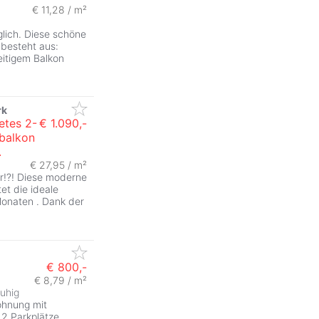
€ 11,28 / m²
lich. Diese schöne
 besteht aus:
itigem Balkon
rk
etes 2-
€ 1.090,-
balkon
.
€ 27,95 / m²
hr!?! Diese moderne
et die ideale
Monaten . Dank der
€ 800,-
€ 8,79 / m²
ruhig
ohnung mit
 2 Parkplätze