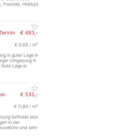
ie, Freunde, Hobbys
Termin
€ 483,-
€ 9,66 / m²
in guter Lage in
higer Umgebung in
 Gute Lage in
er-
€ 535,-
€ 11,89 / m²
nung befindet sich
gen in der
eundliche und sehr