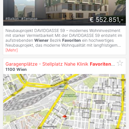
€ 552.851,-
#
Balkon
#
Terrasse
Neubauprojekt DAVIDGASSE 59 – modernes Wohninvestment
mit starker Vermietbarkeit Mit der DAVIDGASSE 59 entsteht im
aufstrebenden
Wiener
Bezirk
Favoriten
ein hochwertiges
Neubauprojekt, das moderne Wohnqualität mit langfristigem
...
[
Mehr
]
Garagenplätze - Stellplatz Nahe Klinik
Favoriten
zu Miet
1100
Wien