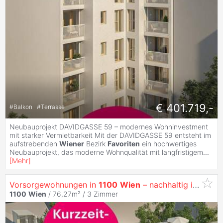
€ 401.719,-
#
Balkon
#
Terrasse
Neubauprojekt DAVIDGASSE 59 – modernes Wohninvestment
mit starker Vermietbarkeit Mit der DAVIDGASSE 59 entsteht im
aufstrebenden
Wiener
Bezirk
Favoriten
ein hochwertiges
Neubauprojekt, das moderne Wohnqualität mit langfristigem
...
[
Mehr
]
Vorsorgewohnungen in
1100
Wien
– nachhaltig investieren in
1100
Wien
/ 76,27m² /
3 Zimmer