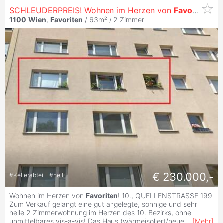
SCHLEUDERPREIS! Wohnen im Herzen von
Favoriten
!
1100
Wien
,
Favoriten
/ 63m² /
2 Zimmer
€ 230.000,-
#
Kellerabteil
#
hell
Wohnen im Herzen von
Favoriten
! 10., QUELLENSTRASSE 199
Zum Verkauf gelangt eine gut angelegte, sonnige und sehr
helle 2 Zimmerwohnung im Herzen des 10. Bezirks, ohne
unmittelbares vis-a-vis! Das Haus (wärmeisoliert/neue
...
[
Mehr
]