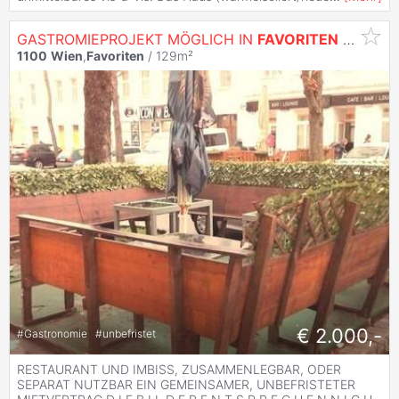
GASTROMIEPROJEKT MÖGLICH IN
FAVORITEN
- UNBEFRISTET
1100
Wien
,
Favoriten
/ 129m²
€ 2.000,-
#
Gastronomie
#
unbefristet
RESTAURANT UND IMBISS, ZUSAMMENLEGBAR, ODER
SEPARAT NUTZBAR EIN GEMEINSAMER, UNBEFRISTETER