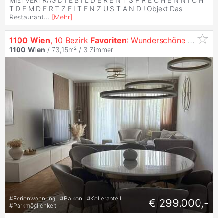
MIETVERTRAG D I E B I L D E R E N T S P R E C H E N N I C H
T D E M D E R T Z E I T E N Z U S T A N D ! Objekt Das
Restaurant
...
[
Mehr
]
1100
Wien
, 10 Bezirk
Favoriten
: Wunderschöne Wohnung mit toller Loggia mit Blick in den Park
1100
Wien
/ 73,15m² /
3 Zimmer
#
Ferienwohnung
#
Balkon
#
Kellerabteil
€ 299.000,-
#
Parkmöglichkeit