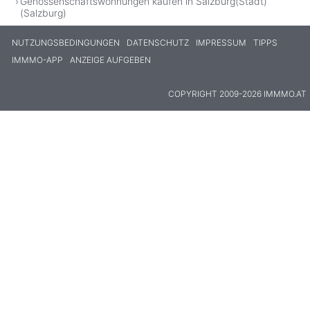
Genossenschaftswohnungen kaufen in Salzburg(Stadt)
(Salzburg)
NUTZUNGSBEDINGUNGEN
DATENSCHUTZ
IMPRESSUM
TIPPS
IMMMO-APP
ANZEIGE AUFGEBEN
COPYRIGHT 2009-2026 IMMMO.AT