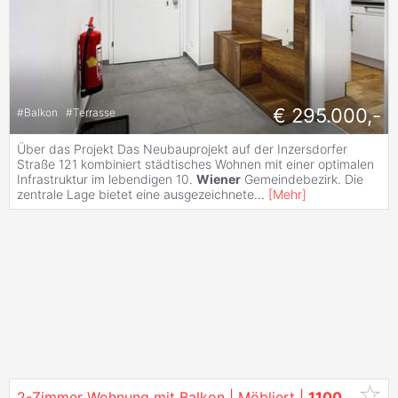
€ 295.000,-
#
Balkon
#
Terrasse
Über das Projekt Das Neubauprojekt auf der Inzersdorfer
Straße 121 kombiniert städtisches Wohnen mit einer optimalen
Infrastruktur im lebendigen 10.
Wiener
Gemeindebezirk. Die
zentrale Lage bietet eine ausgezeichnete
...
[
Mehr
]
2-Zimmer Wohnung mit Balkon | Möbliert |
1100
Wien
F