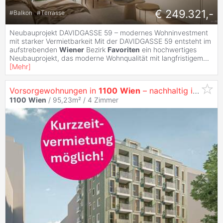
€ 249.321,-
#
Balkon
#
Terrasse
Neubauprojekt DAVIDGASSE 59 – modernes Wohninvestment
mit starker Vermietbarkeit Mit der DAVIDGASSE 59 entsteht im
aufstrebenden
Wiener
Bezirk
Favoriten
ein hochwertiges
Neubauprojekt, das moderne Wohnqualität mit langfristigem
...
[
Mehr
]
Vorsorgewohnungen in
1100
Wien
– nachhaltig investieren in
1100
Wien
/ 95,23m² /
4 Zimmer