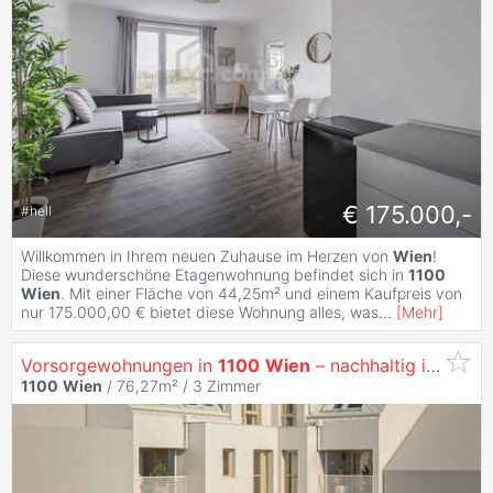
€ 175.000,-
#
hell
Willkommen in Ihrem neuen Zuhause im Herzen von
Wien
!
Diese wunderschöne Etagenwohnung befindet sich in
1100
Wien
. Mit einer Fläche von 44,25m² und einem Kaufpreis von
nur 175.000,00 € bietet diese Wohnung alles, was
...
[
Mehr
]
Vorsorgewohnungen in
1100
Wien
– nachhaltig investieren in
1100
Wien
/ 76,27m² /
3 Zimmer