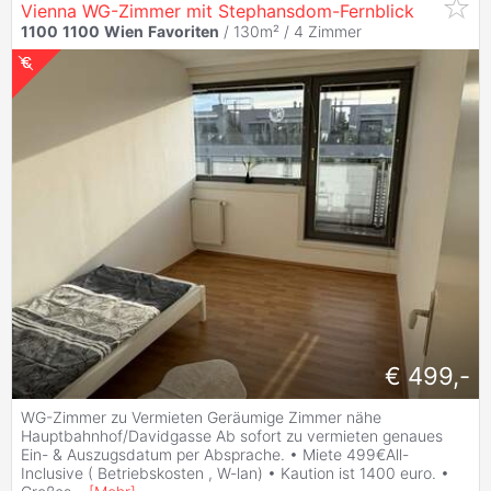
Vienna WG-Zimmer mit Stephansdom-Fernblick
1100
1100
Wien
Favoriten
/ 130m² /
4 Zimmer
€ 499,-
WG-Zimmer zu Vermieten Geräumige Zimmer nähe
Hauptbahnhof/Davidgasse Ab sofort zu vermieten genaues
Ein- & Auszugsdatum per Absprache. • Miete 499€All-
Inclusive ( Betriebskosten , W-lan) • Kaution ist 1400 euro. •