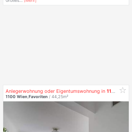
Großes
...
[
Mehr
]
Anlegerwohnung oder Eigentumswohnung in
1100
Wien
1100
Wien
,
Favoriten
/ 44,25m²