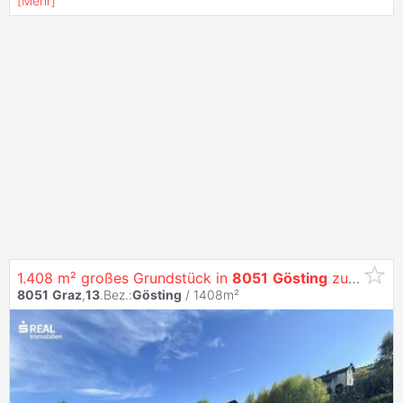
[
Mehr
]
1.408 m² großes Grundstück in
8051
Gösting
zu verkaufen
8051
Graz
,
13
.Bez.:
Gösting
/ 1408m²