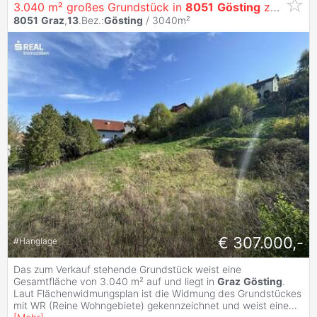
3.040 m² großes Grundstück in
8051
Gösting
zu verkaufen
8051
Graz
,
13
.Bez.:
Gösting
/ 3040m²
€ 307.000,-
#
Hanglage
Das zum Verkauf stehende Grundstück weist eine
Gesamtfläche von 3.040 m² auf und liegt in
Graz
Gösting
.
Laut Flächenwidmungsplan ist die Widmung des Grundstückes
mit WR (Reine Wohngebiete) gekennzeichnet und weist eine
...