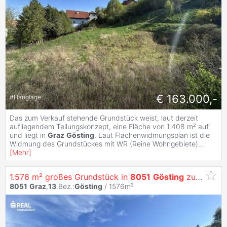
€ 163.000,-
#
Hanglage
Das zum Verkauf stehende Grundstück weist, laut derzeit
aufliegendem Teilungskonzept, eine Fläche von 1.408 m² auf
und liegt in
Graz
Gösting
. Laut Flächenwidmungsplan ist die
Widmung des Grundstückes mit WR (Reine Wohngebiete)
...
[
Mehr
]
1.576 m² großes Grundstück in
8051
Gösting
zu verkaufen
8051
Graz
,
13
.Bez.:
Gösting
/ 1576m²