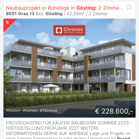
Neubauprojekt in Ruhelage in
Gösting
! 2-Zimmerwohnung mit Süd-Balkon!
8051
Graz
,
13
.Bez.:
Gösting
/ 42,09m² /
2 Zimmer
€ 228.600,-
#
Balkon
#
Garten
#
Terrasse
PROVISIONSFREI FÜR KÄUFER! BAUBEGINN SOMMER 2025 -
FERTIGSTELLUNG FRÜHJAHR 2027 WEITERE
INFORMATIONEN GERNE AUF ANFRAGE Lage und Projekt: In
einer ruhigen Seitengasse in sehr grüner Umgebung im
Bezirk