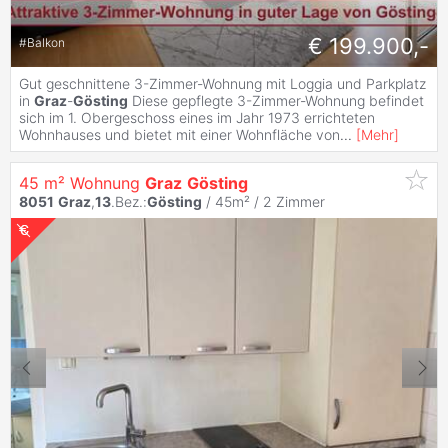
€ 199.900,-
#
Balkon
Gut geschnittene 3-Zimmer-Wohnung mit Loggia und Parkplatz
in
Graz
-
Gösting
Diese gepflegte 3-Zimmer-Wohnung befindet
sich im 1. Obergeschoss eines im Jahr 1973 errichteten
Wohnhauses und bietet mit einer Wohnfläche von
...
[
Mehr
]
45 m² Wohnung
Graz
Gösting
8051
Graz
,
13
.Bez.:
Gösting
/ 45m² /
2 Zimmer