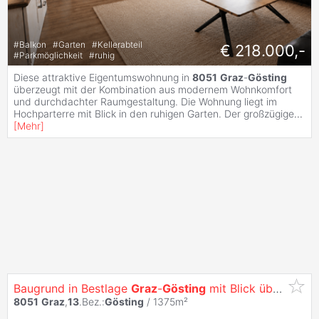
#
Balkon
#
Garten
#
Kellerabteil
€ 218.000,-
#
Parkmöglichkeit
#
ruhig
Diese attraktive Eigentumswohnung in
8051
Graz
-
Gösting
überzeugt mit der Kombination aus modernem Wohnkomfort
und durchdachter Raumgestaltung. Die Wohnung liegt im
Hochparterre mit Blick in den ruhigen Garten. Der großzügige
...
[
Mehr
]
Baugrund in Bestlage
Graz
-
Gösting
mit Blick über
Graz
8051
Graz
,
13
.Bez.:
Gösting
/ 1375m²