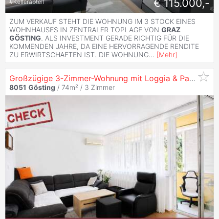
€ 115.000,-
#
Kellerabteil
ZUM VERKAUF STEHT DIE WOHNUNG IM 3 STOCK EINES
WOHNHAUSES IN ZENTRALER TOPLAGE VON
GRAZ
GÖSTING
. ALS INVESTMENT GERADE RICHTIG FÜR DIE
KOMMENDEN JAHRE, DA EINE HERVORRAGENDE RENDITE
ZU ERWIRTSCHAFTEN IST. DIE WOHNUNG
...
[
Mehr
]
Großzügige 3-Zimmer-Wohnung mit Loggia & Parkplatz in
8051
Gösting
/ 74m² /
3 Zimmer