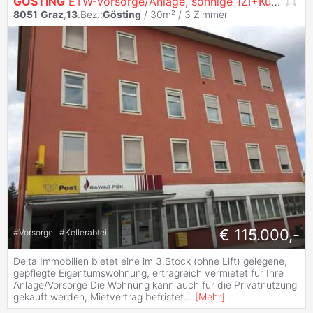
GÖSTING
ETW-Vorsorge/Anlage, sonnige 1ZI+Küche
8051
Graz
,
13
.Bez.:
Gösting
/ 30m² /
3 Zimmer
€ 115.000,-
#
Vorsorge
#
Kellerabteil
Delta Immobilien bietet eine im 3.Stock (ohne Lift) gelegene,
gepflegte Eigentumswohnung, ertragreich vermietet für Ihre
Anlage/Vorsorge Die Wohnung kann auch für die Privatnutzung
gekauft werden, Mietvertrag befristet
...
[
Mehr
]