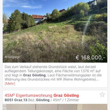
€ 168.000,-
#
Hanglage
Das zum Verkauf stehende Grundstück weist, laut derzeit
aufliegendem Teilungskonzept, eine Fläche von 1.576 m² auf
und liegt in
Graz
Gösting
. Laut Flächenwidmungsplan ist die
Widmung des Grundstückes mit WR (Reine Wohngebiete)
...
[
Mehr
]
45M² Eigentumswohnung
Graz
Gösting
8051
Graz
,
13
.Bez.:
Gösting
/ 45m² /
1 Zimmer