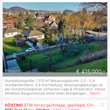
€ 415.000,-
#
Baugrund
Grundstücksgröße: 1.375 m² Bebauungsdichte: 0,3 - 0,4
Grünflächenfaktor: 0,8 Erschließung: Versorgungsleitungen an
der Grundstücksgrenze vorhanden Lage & Infrastruktur: Dieses
attraktive Baugrundstück bietet einen einzigartigen
...
[
Mehr
]
GÖSTING
ETW-Vorsorge/Anlage, gepflegte 1ZI+Küche
8051
Graz
,
13
.Bez.:
Gösting
/ 37m² /
3 Zimmer