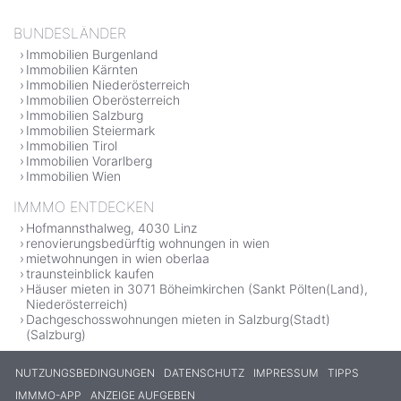
BUNDESLÄNDER
Immobilien Burgenland
Immobilien Kärnten
Immobilien Niederösterreich
Immobilien Oberösterreich
Immobilien Salzburg
Immobilien Steiermark
Immobilien Tirol
Immobilien Vorarlberg
Immobilien Wien
IMMMO ENTDECKEN
Hofmannsthalweg, 4030 Linz
renovierungsbedürftig wohnungen in wien
mietwohnungen in wien oberlaa
traunsteinblick kaufen
Häuser mieten in 3071 Böheimkirchen (Sankt Pölten(Land),
Niederösterreich)
Dachgeschosswohnungen mieten in Salzburg(Stadt)
(Salzburg)
NUTZUNGSBEDINGUNGEN
DATENSCHUTZ
IMPRESSUM
TIPPS
IMMMO-APP
ANZEIGE AUFGEBEN