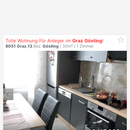
Tolle Wohnung Für Anleger im
Graz
Gösting
!
8051
Graz
,
13
.Bez.:
Gösting
/ 30m² /
1 Zimmer