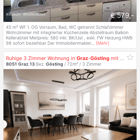
€ 579,-
#
Balkon
#
Kellerabteil
45 m² WF 1. OG Vorraum, Bad, WC getrennt Schlafzimmer
Wohnzimmer mit integrierter Küchenzeile Abstellraum Balkon
Kellerabteil Mietpreis: 580 inkl. BK/Ust , exkl. FW Heizung HWB:
98 sofort beziehbar Der Immobilienmakler
...
[
Mehr
]
Ruhige 3 Zimmer Wohnung in
Graz
-
Gösting
mit sonnigem Balkon und Parkplatz
8051
Graz
,
13
.Bez.:
Gösting
/ 72m² /
3 Zimmer