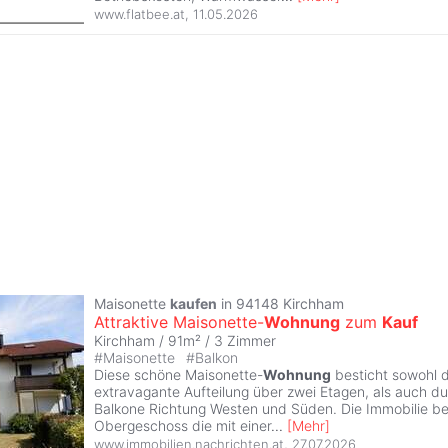
www.flatbee.at
,
11.05.2026
Maisonette
kaufen
in 94148 Kirchham
Attraktive Maisonette-
Wohnung
zum
Kauf
Kirchham / 91m² /
3 Zimmer
#
Maisonette
#
Balkon
Diese schöne Maisonette-
Wohnung
besticht sowohl d
extravagante Aufteilung über zwei Etagen, als auch du
Balkone Richtung Westen und Süden. Die Immobilie bef
Obergeschoss die mit einer
...
[
Mehr
]
www.immobilien.nachrichten.at
,
27.07.2026