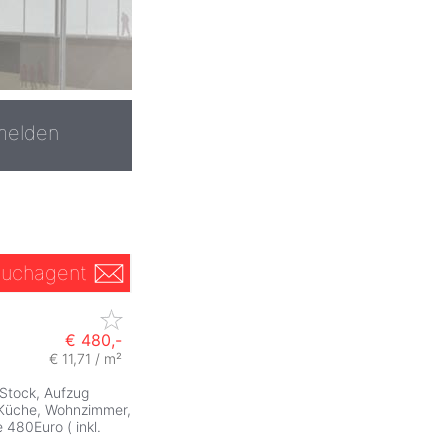
melden
uchagent
€ 480,-
€ 11,71 / m²
 Stock, Aufzug
Küche, Wohnzimmer,
480Euro ( inkl.