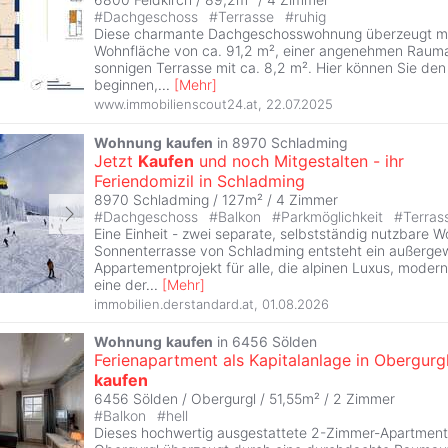
#
Dachgeschoss
#
Terrasse
#
ruhig
Diese charmante Dachgeschosswohnung überzeugt mit
Wohnfläche von ca. 91,2 m², einer angenehmen Rauma
sonnigen Terrasse mit ca. 8,2 m². Hier können Sie de
beginnen,
...
[
Mehr
]
www.immobilienscout24.at
,
22.07.2025
Wohnung
kaufen
in 8970 Schladming
Jetzt
Kaufen
und noch Mitgestalten - ihr
Feriendomizil in Schladming
8970 Schladming / 127m² /
4 Zimmer
#
Dachgeschoss
#
Balkon
#
Parkmöglichkeit
#
Terras
Eine Einheit - zwei separate, selbstständig nutzbare 
Sonnenterrasse von Schladming entsteht ein außerge
Appartementprojekt für alle, die alpinen Luxus, moder
eine der
...
[
Mehr
]
immobilien.derstandard.at
,
01.08.2026
Wohnung
kaufen
in 6456 Sölden
Ferienapartment als Kapitalanlage in Obergurg
kaufen
6456 Sölden / Obergurgl / 51,55m² /
2 Zimmer
#
Balkon
#
hell
Dieses hochwertig ausgestattete 2-Zimmer-Apartment