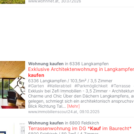
www.wohnnet.at
,
30.07.2026
Wohnung
kaufen
in 6336 Langkampfen
Exklusive Architektenwohnung in Langkampfe
kaufen
6336 Langkampfen / 103,5m² /
3,5 Zimmer
#
Garten
#
Kellerabteil
#
Parkmöglichkeit
#
Terrasse
Exklusiv bei Zefi Immobilien - 3,5 Zimmer - Architekt
Charme und Chic Über den Dächern Langkampfens, 
gelegen, schmiegt sich ein architektonisch anspruchs
Blick Richtung Tal
...
[
Mehr
]
www.immobilienscout24.at
,
09.10.2025
Wohnung
kaufen
in 6800 Feldkirch
Terrassenwohnung im DG *
Kauf
im Baurecht*
6800 Feldkirch / 89,2m² /
4 Zimmer