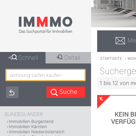
Me
Schnell
Detail
STARTSEITE
›
WOH
Sucherge
1 bis 12 von m
BUNDESLÄNDER
Immobilien Burgenland
Immobilien Kärnten
Immobilien Niederösterreich