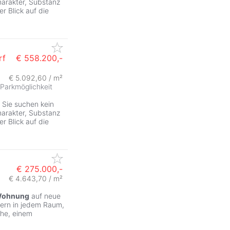
harakter, Substanz
r Blick auf die
rf
€ 558.200,-
€ 5.092,60 / m²
Parkmöglichkeit
 Sie suchen kein
harakter, Substanz
r Blick auf die
€ 275.000,-
€ 4.643,70 / m²
ohnung
auf neue
tern in jedem Raum,
che, einem