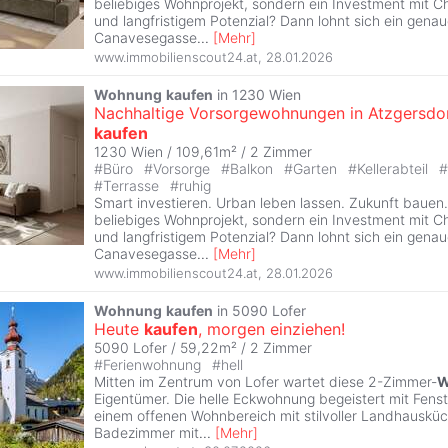
beliebiges Wohnprojekt, sondern ein Investment mit C
und langfristigem Potenzial? Dann lohnt sich ein genaue
Canavesegasse
...
[
Mehr
]
www.immobilienscout24.at
,
28.01.2026
Wohnung
kaufen
in 1230 Wien
Nachhaltige Vorsorgewohnungen in Atzgersdo
kaufen
1230 Wien / 109,61m² /
2 Zimmer
#
Büro
#
Vorsorge
#
Balkon
#
Garten
#
Kellerabteil
#
#
Terrasse
#
ruhig
Smart investieren. Urban leben lassen. Zukunft bauen.
beliebiges Wohnprojekt, sondern ein Investment mit C
und langfristigem Potenzial? Dann lohnt sich ein genaue
Canavesegasse
...
[
Mehr
]
www.immobilienscout24.at
,
28.01.2026
Wohnung
kaufen
in 5090 Lofer
Heute
kaufen
, morgen einziehen!
5090 Lofer / 59,22m² /
2 Zimmer
#
Ferienwohnung
#
hell
Mitten im Zentrum von Lofer wartet diese 2-Zimmer-
W
Eigentümer. Die helle Eckwohnung begeistert mit Fens
einem offenen Wohnbereich mit stilvoller Landhauskü
Badezimmer mit
...
[
Mehr
]