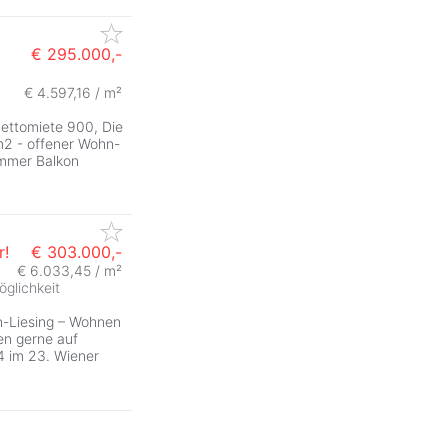
€ 295.000,-
€ 4.597,16 / m²
Nettomiete 900, Die
4m2 - offener Wohn-
immer Balkon
r!
€ 303.000,-
€ 6.033,45 / m²
glichkeit
n-Liesing – Wohnen
en gerne auf
4 im 23. Wiener