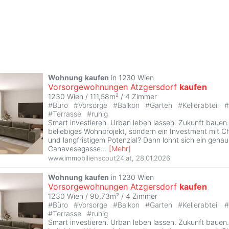
Wohnung
kaufen
in 1230 Wien
Vorsorgewohnungen Atzgersdorf
kaufen
1230 Wien / 111,58m² /
4 Zimmer
#
Büro
#
Vorsorge
#
Balkon
#
Garten
#
Kellerabteil
#
#
Terrasse
#
ruhig
Smart investieren. Urban leben lassen. Zukunft bauen.
beliebiges Wohnprojekt, sondern ein Investment mit C
und langfristigem Potenzial? Dann lohnt sich ein genaue
Canavesegasse
...
[
Mehr
]
www.immobilienscout24.at
,
28.01.2026
Wohnung
kaufen
in 1230 Wien
Vorsorgewohnungen Atzgersdorf
kaufen
1230 Wien / 90,73m² /
4 Zimmer
#
Büro
#
Vorsorge
#
Balkon
#
Garten
#
Kellerabteil
#
#
Terrasse
#
ruhig
Smart investieren. Urban leben lassen. Zukunft bauen.