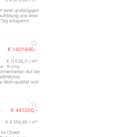
 einer großzügigen
ufteilung und einer
n Tag entspannt
€ 1.401.840,-
€ 11.038,11 / m²
ZurÃ
se
#
ruhig
Wohneinheiten Auf der
wöhnliches
ne Wohnqualität und
l
€ 441.000,-
€ 8.554,80 / m²
 im Chalet