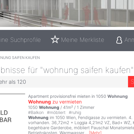
ine Suchprofile
Meine Merkliste
An
NUNG SAIFEN KAUFEN
bnisse für "wohnung saifen kaufen"
S
ehr als 120
Apartment provisionsfrei mieten in 1050
Wohnung
Wohnung
zu vermieten
1050
Wohnung
/ 41m² /
1 Zimmer
#
Balkon
#
möbliert
#
ruhig
Wohnung
im 1050 Wien, Fendigasse zu vermieten. 4.
vorhanden. 36,72m2 + Loggia 4,21m2 VZ, Bad+ WZ, 
begehbare Garderobe, möbliert Pauschal Monatsmiete 
Betriebskosten, Warmwasser
...
[
Mehr
]