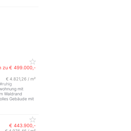
n zu
€ 499.000,-
€ 4.821,26 / m²
#
ruhig
urwohnung mit
am Waldrand
volles Gebäude mit
€ 443.900,-
€ 4.976,46 / m²