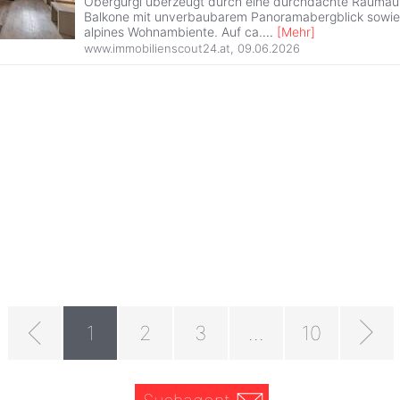
Obergurgl überzeugt durch eine durchdachte Raumauf
Balkone mit unverbaubarem Panoramabergblick sowie
alpines Wohnambiente. Auf ca.
...
[
Mehr
]
www.immobilienscout24.at
,
09.06.2026
1
2
3
...
10