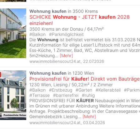
Wohnung
kaufen
in 3500 Krems
SCHICKE
Wohnung
- JETZT
kaufen
2028
einziehen!
3500 Krems an der Donau / 64,17m²
#
Balkon
#
Parkmöglichkeit
Die
Wohnung
ist befristet vermietet bis 31.03.2028 
Kurzinformation für eilige Leser1.Liftstock mit rund 6
Ess-Küche, 1 Zimmer, Bad, WC, Abstellraum und Vorz
5m2Heizung
...
[
Mehr
]
www.immobilienscout24.at
,
22.07.2026
Wohnung
kaufen
in 1230 Wien
Provisionsfrei für
Käufer
! Direkt vom Bauträge
1230 Wien, Liesing / 50,22m² /
2 Zimmer
#
Balkon
#
Erstbezug
#
Garten
#
Kellerabteil
#
Parkmö
#
Terrasse
#
barrierefrei
#
ruhig
PROVISIONSFREI FÜR
KÄUFER
Neubauprojekt in Wie
im Grünen mit urbaner Anbindung Weitere Information
Anfrage. Projektbeschreibung: In der Canavesegasse 
Gemeindebezirk Liesing
...
[
Mehr
]
www.immobilienscout24.at
,
03.04.2026