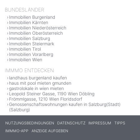
BUNDESLÄNDER
Immobilien Burgenland
Immobilien Kärnten
Immobilien Niederösterreich
Immobilien Oberösterreich
Immobilien Salzburg
Immobilien Steiermark
Immobilien Tirol
Immobilien Vorarlberg
Immobilien Wien
IMMMO ENTDECKEN
landhaus burgenland kaufen
haus mit pool mieten gmunden
gastrolokale in wien mieten
Leopold Steiner Gasse, 1190 Wien Döbling
Frömmlgasse, 1210 Wien Floridsdorf
Genossenschaftswohnungen kaufen in Salzburg(Stadt)
(Salzburg)
NUTZUNGSBEDINGUNGEN
DATENSCHUTZ
IMPRESSUM
TIPPS
IMMMO-APP
ANZEIGE AUFGEBEN