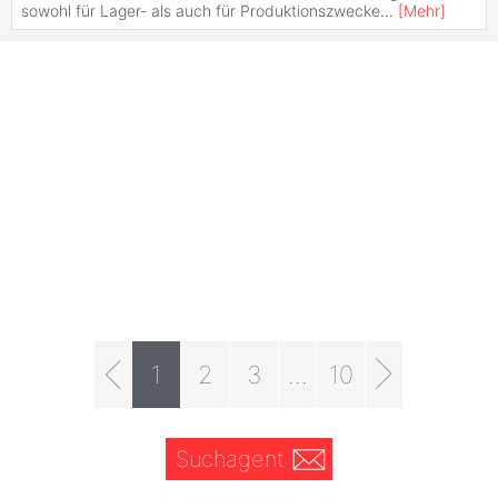
sowohl für Lager- als auch für Produktionszwecke
...
[
Mehr
]
1
2
3
...
10
Suchagent