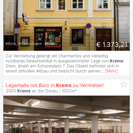
€ 1.373,21
#
Büro
#
Gastronomie
#
Altbau
Zur Vermietung gelangt ein charmantes und vielseitig
nutzbares Gewerbelokal in ausgezeichneter Lage von
Krems
-
Stein, direkt am Schürerplatz 7. Das Objekt befindet sich in
einem stilvollen Altbau und besticht durch seinen
...
[
Mehr
]
Lagerhalle mit Büro in
Krems
zu Vermieten!
3500
Krems
an der Donau / 1002m²