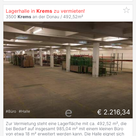
Lagerhalle in
Krems
zu vermieten!
3500
Krems
an der Donau / 492,52m²
€ 2.216,34
#
Büro
#
Halle
Zur Vermietung steht eine Lagerfläche mit ca. 492,52 m², die
bei Bedarf auf insgesamt 985,04 m² mit einem kleinen Büro
von etwa 18 m² erweitert werden kann. Die Halle eignet sich