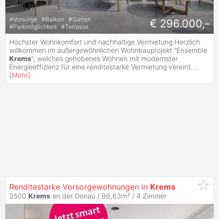
#
Vorsorge
#
Balkon
#
Garten
€ 296.000,-
#
Parkmöglichkeit
#
Terrasse
Höchster Wohnkomfort und nachhaltige Vermietung Herzlich
willkommen im außergewöhnlichen Wohnbauprojekt "Ensemble
Krems
", welches gehobenes Wohnen mit modernster
Energieeffizienz für eine renditestarke Vermietung vereint.
...
[
Mehr
]
Renditestarke Vorsorgewohnungen in
Krems
3500
Krems
an der Donau / 96,63m² /
4 Zimmer