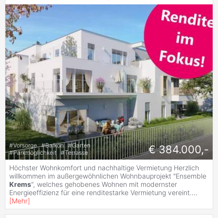
#
Vorsorge
#
Balkon
#
Garten
€ 384.000,-
#
Parkmöglichkeit
#
Terrasse
Höchster Wohnkomfort und nachhaltige Vermietung Herzlich
willkommen im außergewöhnlichen Wohnbauprojekt "Ensemble
Krems
", welches gehobenes Wohnen mit modernster
Energieeffizienz für eine renditestarke Vermietung vereint.
...
[
Mehr
]