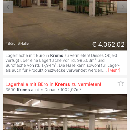
€ 4.062,02
#
Büro
#
Halle
Lagerfläche mit Büro in
Krems
zu vermieten! Dieses Objekt
verfügt über eine Lagerfläche von rd. 985,03m² und
Bürofläche von rd. 17,94m². Die Halle kann sowohl für Lager-
als auch für Produktionszwecke verwendet werden.
...
[
Mehr
]
Lagerhalle mit Büro in
Krems
zu vermieten!
3500
Krems
an der Donau / 1002,97m²