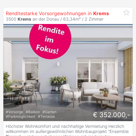
Renditestarke Vorsorgewohnungen in
Krems
3500
Krems
an der Donau / 63,34m² /
2 Zimmer
#
Vorsorge
#
Balkon
#
Garten
€ 352.000,-
#
Parkmöglichkeit
#
Terrasse
Höchster Wohnkomfort und nachhaltige Vermietung Herzlich
willkommen im außergewöhnlichen Wohnbauprojekt "Ensemble