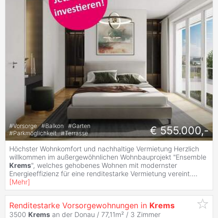
#
Vorsorge
#
Balkon
#
Garten
€ 555.000,-
#
Parkmöglichkeit
#
Terrasse
Höchster Wohnkomfort und nachhaltige Vermietung Herzlich
willkommen im außergewöhnlichen Wohnbauprojekt "Ensemble
Krems
", welches gehobenes Wohnen mit modernster
Energieeffizienz für eine renditestarke Vermietung vereint.
...
[
Mehr
]
Renditestarke Vorsorgewohnungen in
Krems
3500
Krems
an der Donau / 77,11m² /
3 Zimmer