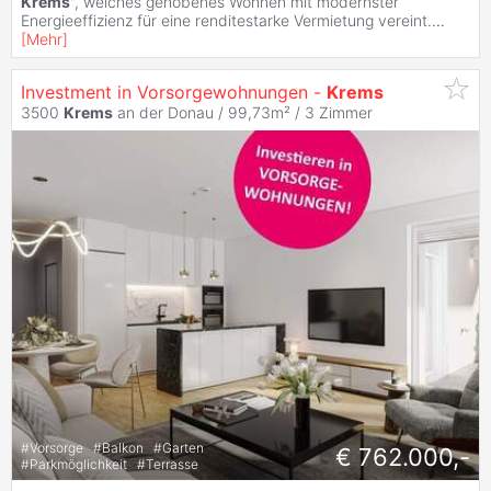
Krems
", welches gehobenes Wohnen mit modernster
Energieeffizienz für eine renditestarke Vermietung vereint.
...
[
Mehr
]
Investment in Vorsorgewohnungen -
Krems
3500
Krems
an der Donau / 99,73m² /
3 Zimmer
#
Vorsorge
#
Balkon
#
Garten
€ 762.000,-
#
Parkmöglichkeit
#
Terrasse