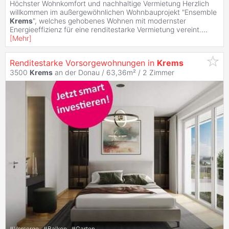
Höchster Wohnkomfort und nachhaltige Vermietung Herzlich
willkommen im außergewöhnlichen Wohnbauprojekt "Ensemble
Krems
", welches gehobenes Wohnen mit modernster
Energieeffizienz für eine renditestarke Vermietung vereint.
...
[
Mehr
]
Renditestarke Vorsorgewohnungen in
Krems
3500
Krems
an der Donau / 63,36m² /
2 Zimmer
#
Vorsorge
#
Balkon
#
Garten