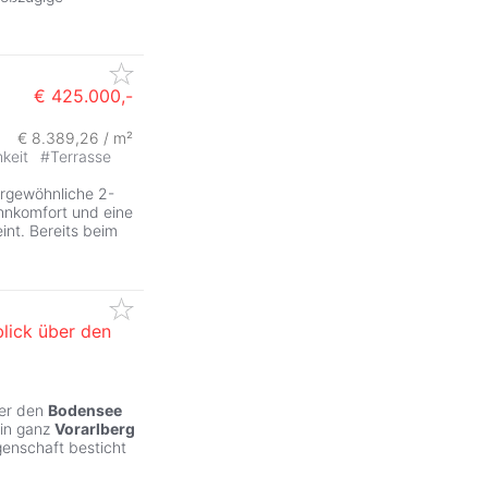
€ 425.000,-
€ 8.389,26 / m²
hkeit
#
Terrasse
ergewöhnliche 2-
nkomfort und eine
int. Bereits beim
lick über den
er den
Bodensee
 in ganz
Vorarlberg
genschaft besticht