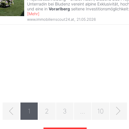
Unterradin bei Bludenz vereint alpine Exklusivität, hoc
und eine in
Vorarlberg
seltene Investitionsmöglichkeit:
[
Mehr
]
www.immobilienscout24.at
,
21.05.2026
1
2
3
...
10