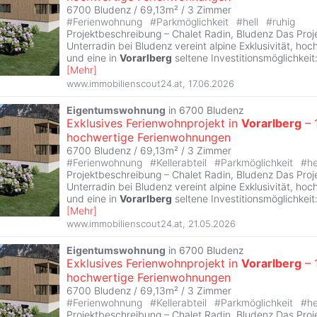
6700 Bludenz / 69,13m² /
3 Zimmer
#
Ferienwohnung
#
Parkmöglichkeit
#
hell
#
ruhig
Projektbeschreibung – Chalet Radin, Bludenz Das Proje
Unterradin bei Bludenz vereint alpine Exklusivität, hoc
und eine in
Vorarlberg
seltene Investitionsmöglichkeit:
[
Mehr
]
www.immobilienscout24.at
,
17.06.2026
Eigentumswohnung
in 6700 Bludenz
Exklusives Ferienwohnprojekt in
Vorarlberg
– 
hochwertige Ferienwohnungen
6700 Bludenz / 69,13m² /
3 Zimmer
#
Ferienwohnung
#
Kellerabteil
#
Parkmöglichkeit
#
he
Projektbeschreibung – Chalet Radin, Bludenz Das Proje
Unterradin bei Bludenz vereint alpine Exklusivität, hoc
und eine in
Vorarlberg
seltene Investitionsmöglichkeit:
[
Mehr
]
www.immobilienscout24.at
,
21.05.2026
Eigentumswohnung
in 6700 Bludenz
Exklusives Ferienwohnprojekt in
Vorarlberg
– 
hochwertige Ferienwohnungen
6700 Bludenz / 69,13m² /
3 Zimmer
#
Ferienwohnung
#
Kellerabteil
#
Parkmöglichkeit
#
he
Projektbeschreibung – Chalet Radin, Bludenz Das Proje