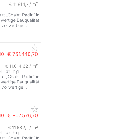
€ 11.814,- / m²
kt „Chalet Radin“ in
hwertige Bauqualität
 vollwertige
...
10
€ 761.440,70
€ 11.014,62 / m²
ll
#
ruhig
kt „Chalet Radin“ in
hwertige Bauqualität
 vollwertige
...
10
€ 807.576,70
€ 11.682,- / m²
ll
#
ruhig
kt „Chalet Radin“ in