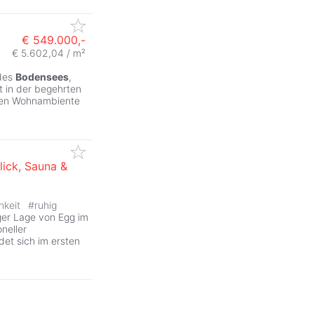
€ 549.000,-
€ 5.602,04 / m²
 des
Bodensees
,
t in der begehrten
rten Wohnambiente
ick, Sauna &
hkeit
#
ruhig
iger Lage von Egg im
neller
et sich im ersten