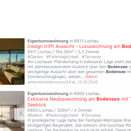
Eigentumswohnung
in 6911 Lochau
Design trifft Aussicht - Luxuswohnung am
Bod
6911 Lochau / 194,38m² /
3,5 Zimmer
#
Garten
#
Parkmöglichkeit
#
Terrasse
Am Lochauer Pfänderhang in exklusiver Lage steht d
mit atemberaubendem Ausblick über den
Bodensee
z
einzigartige Aussicht über den gesamten
Bodensee
mi
Sonnenuntergängen, wilden
...
[
Mehr
]
www.immobilienscout24.at
,
12.05.2026
Eigentumswohnung
in 6900 Lochau
Exklusive Neubauwohnung am
Bodensee
mit 
Seeblick
6900 Lochau / 306m² /
4 Zimmer
#
Balkon
#
Parkmöglichkeit
#
Terrasse
In privilegierter Lage nahe der Festspiel-Metropole Bre
einzigartiges Bauprojekt, das exklusiv drei luxuriöse W
umfasst. Der Baubeginn ist noch nicht erfolgt. Diese g