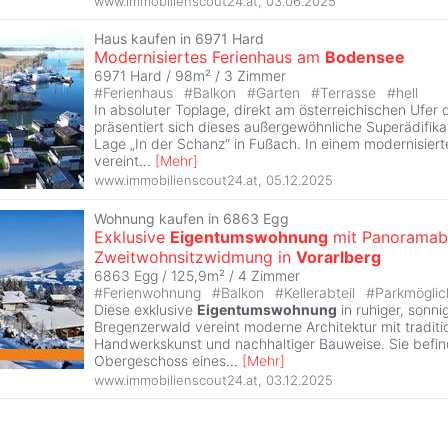
www.immobilienscout24.at
,
03.06.2025
Haus kaufen in 6971 Hard
Modernisiertes Ferienhaus am
Bodensee
6971 Hard / 98m² /
3 Zimmer
#
Ferienhaus
#
Balkon
#
Garten
#
Terrasse
#
hell
In absoluter Toplage, direkt am österreichischen Ufer
präsentiert sich dieses außergewöhnliche Superädifika
Lage „In der Schanz“ in Fußach. In einem modernisie
vereint
...
[
Mehr
]
www.immobilienscout24.at
,
05.12.2025
Wohnung kaufen in 6863 Egg
Exklusive
Eigentumswohnung
mit Panoramabl
Zweitwohnsitzwidmung in
Vorarlberg
6863 Egg / 125,9m² /
4 Zimmer
#
Ferienwohnung
#
Balkon
#
Kellerabteil
#
Parkmöglic
Diese exklusive
Eigentumswohnung
in ruhiger, sonn
Bregenzerwald vereint moderne Architektur mit traditio
Handwerkskunst und nachhaltiger Bauweise. Sie befind
Obergeschoss eines
...
[
Mehr
]
www.immobilienscout24.at
,
03.12.2025