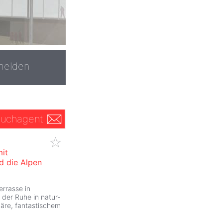
melden
uchagent
it
d die Alpen
rrasse in
der Ruhe in natur-
häre, fantastischem