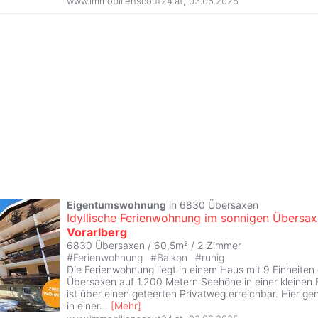
www.immobilienscout24.at
,
03.06.2026
Eigentumswohnung
in 6830 Übersaxen
Idyllische Ferienwohnung im sonnigen Übersax
Vorarlberg
6830 Übersaxen / 60,5m² /
2 Zimmer
#
Ferienwohnung
#
Balkon
#
ruhig
Die Ferienwohnung liegt in einem Haus mit 9 Einheiten
Übersaxen auf 1.200 Metern Seehöhe in einer kleinen 
ist über einen geteerten Privatweg erreichbar. Hier ge
in einer
...
[
Mehr
]