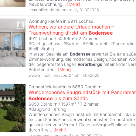
Neubauwohnung
...
[
Mehr
]
immobilien.derstandard.at
,
31.07.2026
Wohnung kaufen in 6911 Lochau
Wohnen, wo andere Urlaub machen –
Traumwohnung direkt am
Bodensee
6911 Lochau / 50,66m² /
2 Zimmer
#
Dachgeschoss
#
Balkon
#
Kellerabteil
#
Parkmöglic
#
hell
#
ruhig
In erster Seelinie am
Bodensee
erwartet Sie eine auß
Zimmer-Wohnung, die modernes Design, höchsten Woh
der begehrtesten Lagen
Vorarlbergs
miteinander vere
Betreten der
...
[
Mehr
]
www.immobilienscout24.at
,
17.07.2026
Grundstück kaufen in 6850 Dornbirn
Wunderschönes Baugrundstück mit Panoramab
Bodensee
bis zum Säntis
6850 Dornbirn / 1597m² /
7 Zimmer
#
Baugrund
#
ruhig
Wunderschönes Baugrundstück mit Panoramablick üb
bis zum Säntis Eines der wohl schönsten Grundstücke
gelangt hier zum Verkauf. Diese außergewöhnliche Lie
durch ihre
...
[
Mehr
]
www.immobilienscout24.at
,
20.09.2024