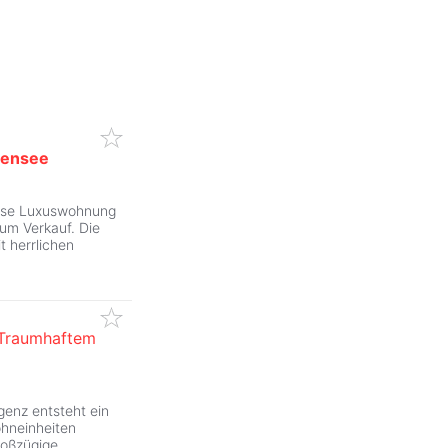
ensee
iese Luxuswohnung
um Verkauf. Die
t herrlichen
Traumhaftem
ZurÃ
genz entsteht ein
ohneinheiten
roßzügige