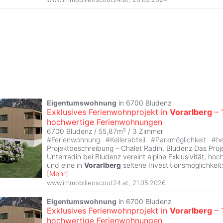
Eigentumswohnung
in 6700 Bludenz
Exklusives Ferienwohnprojekt in
Vorarlberg
– 
hochwertige Ferienwohnungen
6700 Bludenz / 55,87m² /
3 Zimmer
#
Ferienwohnung
#
Kellerabteil
#
Parkmöglichkeit
#
he
Projektbeschreibung – Chalet Radin, Bludenz Das Proje
Unterradin bei Bludenz vereint alpine Exklusivität, hoc
und eine in
Vorarlberg
seltene Investitionsmöglichkeit:
[
Mehr
]
www.immobilienscout24.at
,
21.05.2026
Eigentumswohnung
in 6700 Bludenz
Exklusives Ferienwohnprojekt in
Vorarlberg
– 
hochwertige Ferienwohnungen