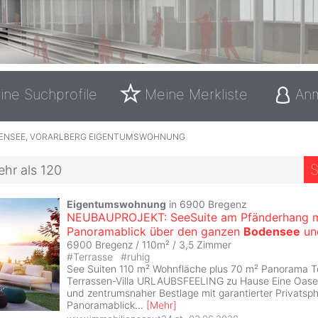
ine Suchprofile
Meine Merkliste
An
ENSEE, VORARLBERG EIGENTUMSWOHNUNG
S
ehr als 120
Eigentumswohnung
in 6900 Bregenz
NEUBAUPROJEKT: SeeSuite am Pfänderhang m
Panoramablick über den ganzen
Bodensee
un
6900 Bregenz / 110m² /
3,5 Zimmer
#
Terrasse
#
ruhig
See Suiten 110 m² Wohnfläche plus 70 m² Panorama Te
Terrassen-Villa URLAUBSFEELING zu Hause Eine Oase 
und zentrumsnaher Bestlage mit garantierter Privatsp
Panoramablick
...
[
Mehr
]