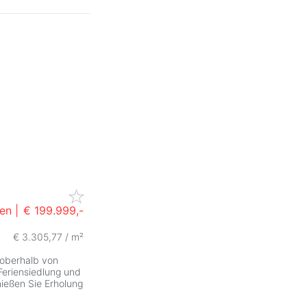
en |
€ 199.999,-
€ 3.305,77 / m²
 oberhalb von
Feriensiedlung und
nießen Sie Erholung