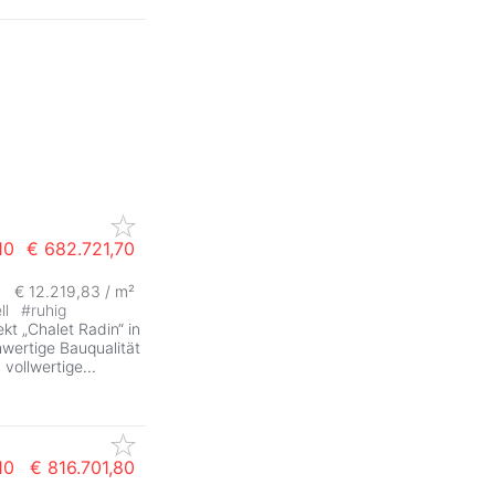
10
€ 682.721,70
€ 12.219,83 / m²
ll
#
ruhig
kt „Chalet Radin“ in
hwertige Bauqualität
 vollwertige
...
10
€ 816.701,80