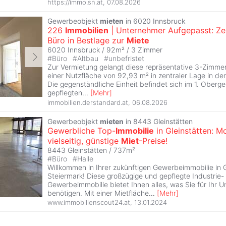
https://immo.sn.at
,
07.08.2026
Gewerbeobjekt
mieten
in 6020 Innsbruck
226
Immobilien
| Unternehmer Aufgepasst: Ze
Büro in Bestlage zur
Miete
6020 Innsbruck / 92m² /
3 Zimmer
#
Büro
#
Altbau
#
unbefristet
Zur Vermietung gelangt diese repräsentative 3-Zimmer
einer Nutzfläche von 92,93 m² in zentraler Lage in der 
Die gegenständliche Einheit befindet sich im 1. Oberg
gepflegten
...
[
Mehr
]
immobilien.derstandard.at
,
06.08.2026
Gewerbeobjekt
mieten
in 8443 Gleinstätten
Gewerbliche Top-
Immobilie
in Gleinstätten: M
vielseitig, günstige
Miet
-Preise!
8443 Gleinstätten / 737m²
#
Büro
#
Halle
Willkommen in Ihrer zukünftigen Gewerbeimmobilie in G
Steiermark! Diese großzügige und gepflegte Industrie-
Gewerbeimmobilie bietet Ihnen alles, was Sie für Ihr
benötigen. Mit einer Mietfläche
...
[
Mehr
]
www.immobilienscout24.at
,
13.01.2024