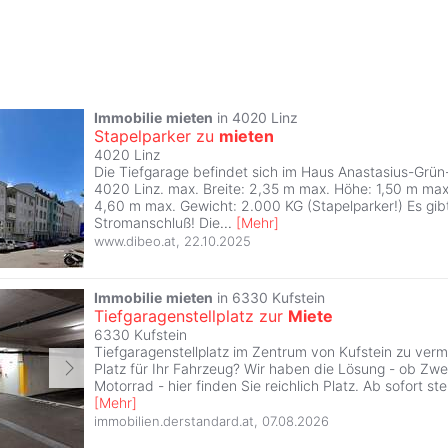
Immobilie
mieten
in 4020 Linz
Stapelparker zu
mieten
4020 Linz
Die Tiefgarage befindet sich im Haus Anastasius-Grün
4020 Linz. max. Breite: 2,35 m max. Höhe: 1,50 m max
4,60 m max. Gewicht: 2.000 KG (Stapelparker!) Es gib
Stromanschluß! Die
...
[
Mehr
]
www.dibeo.at
,
22.10.2025
Immobilie
mieten
in 6330 Kufstein
Tiefgaragenstellplatz zur
Miete
6330 Kufstein
Tiefgaragenstellplatz im Zentrum von Kufstein zu ver
Platz für Ihr Fahrzeug? Wir haben die Lösung - ob Zwei
Motorrad - hier finden Sie reichlich Platz. Ab sofort ste
[
Mehr
]
immobilien.derstandard.at
,
07.08.2026