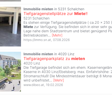
Immobilie
mieten
in 5231 Schalchen
Tiefgaragenstellplätze zur
Miete
!!
5231 Schalchen
Es stehen einige Tiefgaragenstellplätze ( ca.20 x 250 )
Miete
zur Verfügung. Sie befinden sich in einer sehr gu
Lage nahe dem Stadtzentrum und bietet genügend Pla
Betriebskosten
...
[
Mehr
]
https://immo.sn.at
,
07.08.2026
Immobilie
mieten
in 4020 Linz
Tiefgaragenparkplatz zu
mieten
4020 Linz
Die Tiefgarage befindet sich am ehem. Kasernengeländ
Kaserne in 4030 Linz/Ebelsberg. max. Einfahrtshöhe: 2
Stromanschluß! Die Mindestmietdauer beträgt 8 Monat
wird unbefristet
...
[
Mehr
]
www.dibeo.at
,
19.02.2026