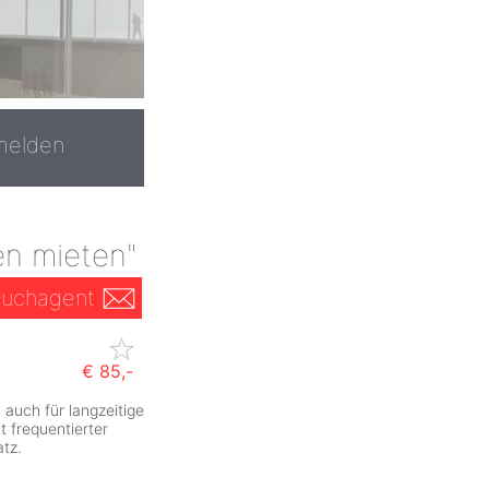
melden
en mieten"
uchagent
€ 85,-
 auch für langzeitige
ZurÃ
t frequentierter
tz.