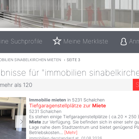
ine Suchprofile
Meine Merkliste
An
OBILIEN SINABELKIRCHEN MIETEN
›
SEITE 3
nisse für "immobilien sinabelkirch
S
 mehr als 120
Immobilie
mieten
in 5231 Schalchen
Tiefgaragenstellplätze zur
Miete
5231 Schalchen
Es stehen einige Tiefgaragenstellplätze ( ca.20 x 250 )
Miete
zur Verfügung. Sie befinden sich in einer sehr gu
Lage nahe dem Stadtzentrum und bietet genügend Pla
Betriebskosten
...
[
Mehr
]
immobilien.derstandard.at
,
01.08.2026