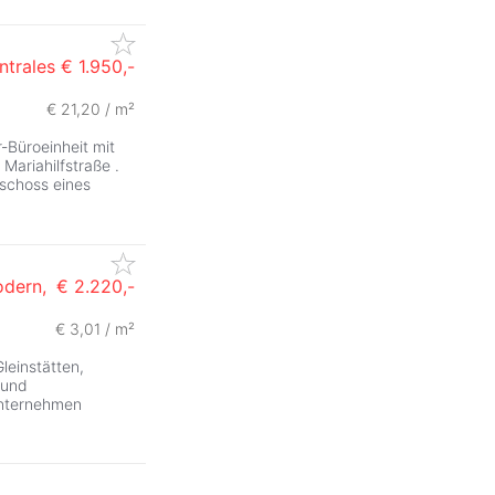
ntrales
€ 1.950,-
€ 21,20 / m²
ZurÃ
-Büroeinheit mit
Mariahilfstraße .
eschoss eines
odern,
€ 2.220,-
€ 3,01 / m²
leinstätten,
 und
 Unternehmen