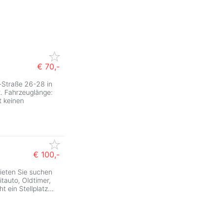
€ 70,-
-Straße 26-28 in
. Fahrzeuglänge:
t keinen
€ 100,-
mieten Sie suchen
ZurÃ
tauto, Oldtimer,
ht ein Stellplatz
...