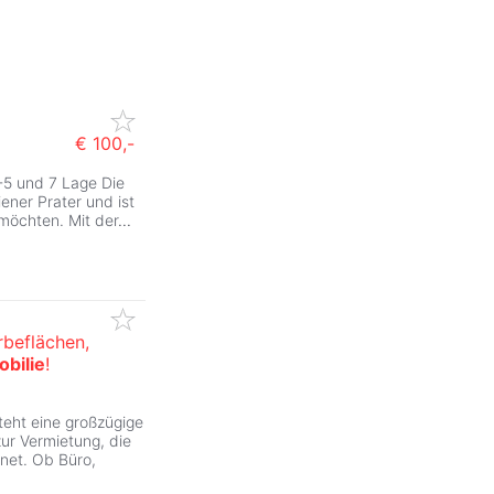
€ 100,-
-5 und 7 Lage Die
ener Prater und ist
n möchten. Mit der
...
rbeflächen,
bilie
!
teht eine großzügige
r Vermietung, die
gnet. Ob Büro,