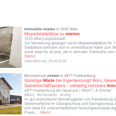
Immobilie
mieten
in 1020 Wien
Mopedstellplätze zu
mieten
1020 Wien,Leopoldstadt
Zur Vermietung gelangen sechs Mopedstellplätze Nr. 1
Stellplätze befinden sich in unmittelbarer Nähe zum Wi
somit ideal für all jene, die in zentraler Stadtnähe sei
[
Mehr
]
www.dibeo.at/
,
29.06.2026
Bürozentrum
mieten
in 4871 Frankenburg
Günstige
Miete
bei Eigenleistung!! Büro, Gewe
Gemeinschaftspraxis - vielseitig nutzbare
Immo
4871 Frankenburg am Hausruck / 190m² /
6 Zimmer
#
Büro
#
Ordination
#
ruhig
Im gut erreichbaren Betriebsgebiet von Frankenburg s
Gewerbefläche im Obergeschoss und Dachgeschoss zu
sich ideal für unterschiedlichste Nutzungskonzepte ei
Praxis,
...
[
Mehr
]