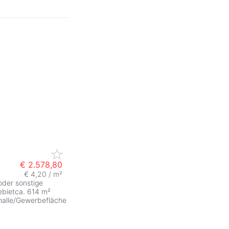
€ 2.578,80
€ 4,20 / m²
 oder sonstige
ebietca. 614 m²
halle/Gewerbefläche