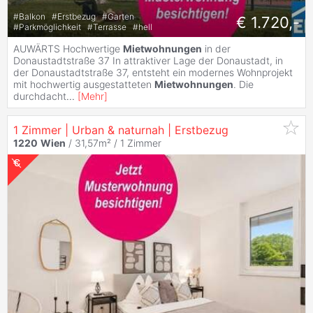
#
Balkon
#
Erstbezug
#
Garten
€ 1.720,-
#
Parkmöglichkeit
#
Terrasse
#
hell
AUWÄRTS Hochwertige
Mietwohnungen
in der
Donaustadtstraße 37 In attraktiver Lage der Donaustadt, in
der Donaustadtstraße 37, entsteht ein modernes Wohnprojekt
mit hochwertig ausgestatteten
Mietwohnungen
. Die
durchdacht
...
[
Mehr
]
1 Zimmer | Urban & naturnah | Erstbezug
1220
Wien
/ 31,57m² /
1 Zimmer