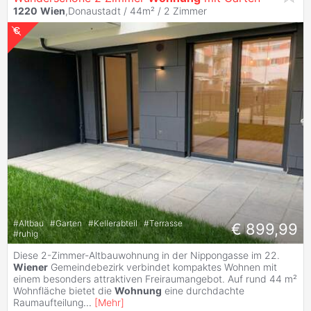
1220
Wien
,Donaustadt / 44m² /
2 Zimmer
#
Altbau
#
Garten
#
Kellerabteil
#
Terrasse
€ 899,99
#
ruhig
Diese 2-Zimmer-Altbauwohnung in der Nippongasse im 22.
Wiener
Gemeindebezirk verbindet kompaktes Wohnen mit
einem besonders attraktiven Freiraumangebot. Auf rund 44 m²
Wohnfläche bietet die
Wohnung
eine durchdachte
Raumaufteilung
...
[
Mehr
]