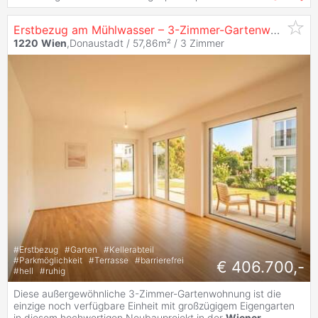
Erstbezug am Mühlwasser – 3-Zimmer-Gartenwohnung mit ca. 105 m² Freifläche und großem Eigengarten
1220
Wien
,Donaustadt / 57,86m² /
3 Zimmer
#
Erstbezug
#
Garten
#
Kellerabteil
#
Parkmöglichkeit
#
Terrasse
#
barrierefrei
€ 406.700,-
#
hell
#
ruhig
Diese außergewöhnliche 3-Zimmer-Gartenwohnung ist die
einzige noch verfügbare Einheit mit großzügigem Eigengarten
in diesem hochwertigen Neubauprojekt in der
Wiener