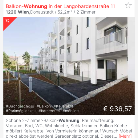
Balkon-
Wohnung
in der Langobardenstraße 11
1220
Wien
,Donaustadt / 52,2m² /
2 Zimmer
#
Dachgeschoss
#
Balkon
#
Kellerabteil
€ 936,57
#
Parkmöglichkeit
#
barrierefrei
#
möbliert
Schöne 2-Zimmer-Balkon-
Wohnung
: Raumaufteilung:
Vorraum, Bad, WC, Wohnküche, Schlafzimmer, Balkon Küche
möbliert Kellerabteil Von Vormieterin können auf Wunsch Möbel
direkt abgelöst werden! Garagenplatz optional. Dieses
...
[
Mehr
]