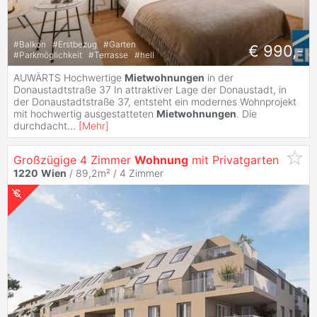
#
Balkon
#
Erstbezug
#
Garten
€ 990,-
#
Parkmöglichkeit
#
Terrasse
#
hell
AUWÄRTS Hochwertige
Mietwohnungen
in der
Donaustadtstraße 37 In attraktiver Lage der Donaustadt, in
der Donaustadtstraße 37, entsteht ein modernes Wohnprojekt
mit hochwertig ausgestatteten
Mietwohnungen
. Die
durchdacht
...
[
Mehr
]
Großzügige 4 Zimmer
Wohnung
mit Privatgarten
1220
Wien
/ 89,2m² /
4 Zimmer