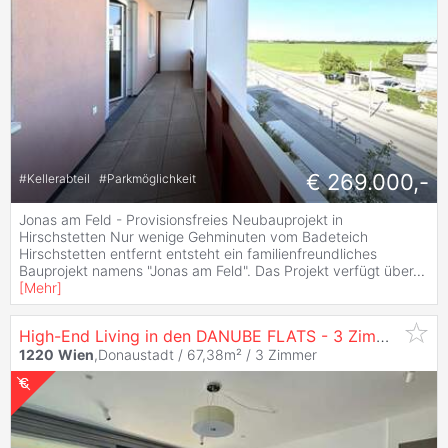
€ 269.000,-
#
Kellerabteil
#
Parkmöglichkeit
Jonas am Feld - Provisionsfreies Neubauprojekt in
Hirschstetten Nur wenige Gehminuten vom Badeteich
Hirschstetten entfernt entsteht ein familienfreundliches
Bauprojekt namens "Jonas am Feld". Das Projekt verfügt über
...
[
Mehr
]
High-End Living in den DANUBE FLATS - 3 Zimmer mit Traumbalkon & Fernblick
1220
Wien
,Donaustadt / 67,38m² /
3 Zimmer