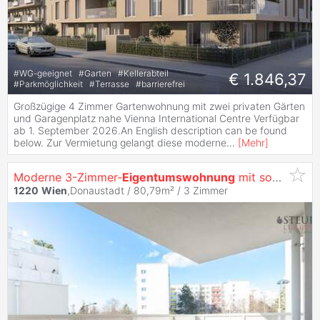
#
WG-geeignet
#
Garten
#
Kellerabteil
€ 1.846,37
#
Parkmöglichkeit
#
Terrasse
#
barrierefrei
Großzügige 4 Zimmer Gartenwohnung mit zwei privaten Gärten
und Garagenplatz nahe Vienna International Centre Verfügbar
ab 1. September 2026.An English description can be found
below. Zur Vermietung gelangt diese moderne
...
[
Mehr
]
Moderne 3-Zimmer-
Eigentumswohnung
mit sonnigem Balkon inkl. Garagenplatz
1220
Wien
,Donaustadt / 80,79m² /
3 Zimmer