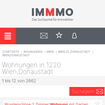
STARTSEITE
›
WOHNUNGEN
›
WIEN
›
WIEN 22.,DONAUSTADT
›
WIEN,DONAUSTADT
Wohnungen in 1220
Wien,Donaustadt
1 bis 12 von 2662
Suchagent
Wunderschöne 2 Zimmer
Wohnung
mit Garten