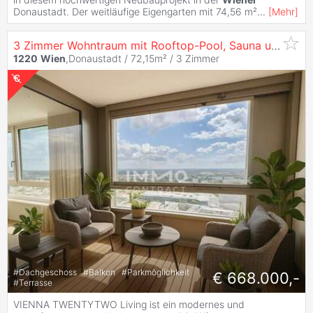
Donaustadt. Der weitläufige Eigengarten mit 74,56 m²
...
[
Mehr
]
3 Zimmer Wohntraum mit Rooftop-Pool, Sauna und Fitness! PROVISIONSFREI!
1220
Wien
,Donaustadt / 72,15m² /
3 Zimmer
#
Dachgeschoss
#
Balkon
#
Parkmöglichkeit
€ 668.000,-
#
Terrasse
VIENNA TWENTYTWO Living ist ein modernes und