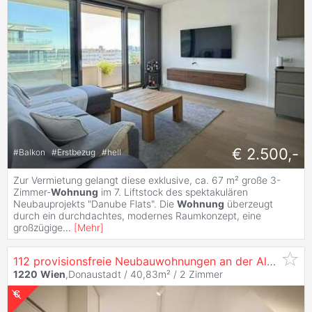
€ 2.500,-
#
Balkon
#
Erstbezug
#
hell
Zur Vermietung gelangt diese exklusive, ca. 67 m² große 3-
Zimmer-
Wohnung
im 7. Liftstock des spektakulären
Neubauprojekts "Danube Flats". Die
Wohnung
überzeugt
durch ein durchdachtes, modernes Raumkonzept, eine
großzügige
...
[
Mehr
]
112 provisionsfreie Neubauwohnungen an der Alten Donau
1220
Wien
,Donaustadt / 40,83m² /
2 Zimmer