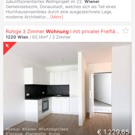
zukunftsorientiertes Wohnprojekt im 22.
Wiener
Gemeindebezirk, Donaustadt, welches sich als Teil eines
Hochhausensembles durch eine ausgezeichnete Lage,
moderne Architektur
...
[
Mehr
]
Ruhige 3 Zimmer
Wohnung
I mit privater Freifläche
1220
Wien
/ 65,14m² /
3 Zimmer
#
Balkon
#
Garten
#
Parkmöglichkeit
€ 1.229,65
#
Terrasse
#
barrierefrei
#
ruhig