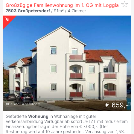
Großzügige Familienwohnung im 1. OG mit Loggia
7503
Großpetersdorf
/ 91m² /
4 Zimmer
€ 659,-
#
Balkon
#
gefördert
Geförderte
Wohnung
in Wohnanlage mit guter
Verkehrsanbindung Verfügbar ab sofort JETZT mit reduziertem
Finanzierungsbeitrag in der Höhe von € 7.000,-. (Der
Restbetrag wird auf 10 Jahre gestundet. Verzinsung von 1,5%
...