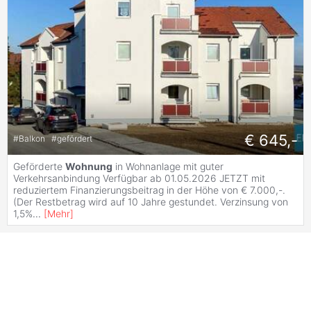
€ 645,-
#
Balkon
#
gefördert
Geförderte
Wohnung
in Wohnanlage mit guter
Verkehrsanbindung Verfügbar ab 01.05.2026 JETZT mit
reduziertem Finanzierungsbeitrag in der Höhe von € 7.000,-.
(Der Restbetrag wird auf 10 Jahre gestundet. Verzinsung von
1,5%
...
[
Mehr
]