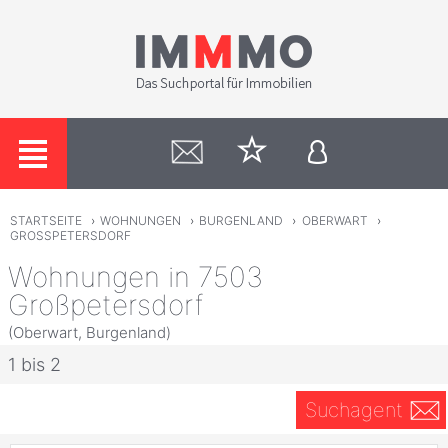
STARTSEITE
›
WOHNUNGEN
›
BURGENLAND
›
OBERWART
›
GROSSPETERSDORF
Wohnungen in 7503
Großpetersdorf
(Oberwart, Burgenland)
1 bis 2
Suchagent