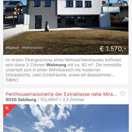
€ 1.570,-
#
Balkon
#
Kellerabteil
Im ersten Obergeschoss eines Mehrparteienhauses befindet
sich diese 3-Zimmer-
Wohnung
mit ca. 80 m². Die Immobilie
unterteilt sich in einen Wohnbereich mit moderner
Einbauküche, zwei Schlafräume, sowie ein Badezimmer
...
[
Mehr
]
Penthousemaisonette der Extraklasse nahe Mirabell!
5020
Salzburg
/ 153,49m² /
3,5 Zimmer