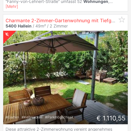
"Fanny-von-Lehnert-Straße" umfasst 52
Wohnungen
,
...
[
Mehr
]
Charmante 2-Zimmer-Gartenwohnung mit Tiefgaragenstellplatz
5400
Hallein
/ 49m² /
2 Zimmer
€ 1.110,55
#
Garten
#
Kellerabteil
#
Parkmöglichkeit
Diese attraktive 2-Zimmerwohnung vereint angenehmes