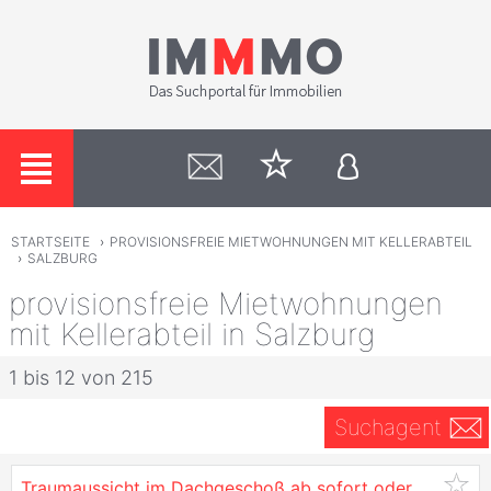
STARTSEITE
›
PROVISIONSFREIE MIETWOHNUNGEN MIT KELLERABTEIL
›
SALZBURG
provisionsfreie Mietwohnungen
mit Kellerabteil in Salzburg
1 bis 12 von 215
Suchagent
Traumaussicht im Dachgeschoß ab sofort oder später! 5,5-Zimmerwohnung - Heizung inklusive