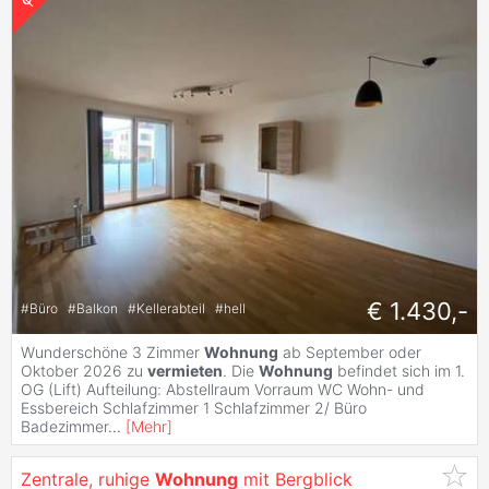
€ 1.430,-
#
Büro
#
Balkon
#
Kellerabteil
#
hell
Wunderschöne 3 Zimmer
Wohnung
ab September oder
Oktober 2026 zu
vermieten
. Die
Wohnung
befindet sich im 1.
OG (Lift) Aufteilung: Abstellraum Vorraum WC Wohn- und
Essbereich Schlafzimmer 1 Schlafzimmer 2/ Büro
Badezimmer
...
[
Mehr
]
Zentrale, ruhige
Wohnung
mit Bergblick