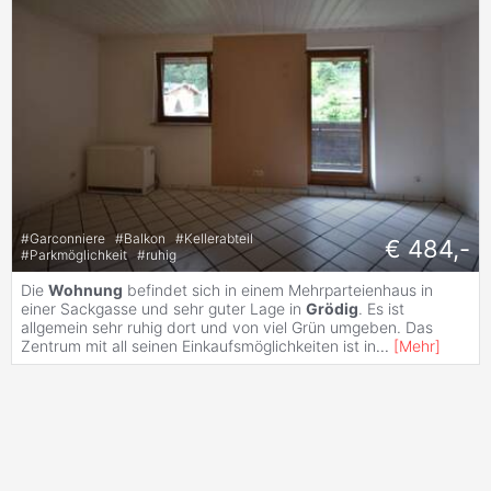
#
Garconniere
#
Balkon
#
Kellerabteil
€ 484,-
#
Parkmöglichkeit
#
ruhig
Die
Wohnung
befindet sich in einem Mehrparteienhaus in
einer Sackgasse und sehr guter Lage in
Grödig
. Es ist
allgemein sehr ruhig dort und von viel Grün umgeben. Das
Zentrum mit all seinen Einkaufsmöglichkeiten ist in
...
[
Mehr
]