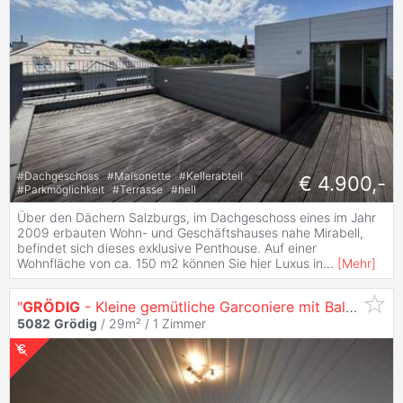
#
Dachgeschoss
#
Maisonette
#
Kellerabteil
€ 4.900,-
#
Parkmöglichkeit
#
Terrasse
#
hell
Über den Dächern Salzburgs, im Dachgeschoss eines im Jahr
2009 erbauten Wohn- und Geschäftshauses nahe Mirabell,
befindet sich dieses exklusive Penthouse. Auf einer
Wohnfläche von ca. 150 m2 können Sie hier Luxus in
...
[
Mehr
]
"
GRÖDIG
- Kleine gemütliche Garconiere mit Balkon und Grünruhelage"
5082
Grödig
/ 29m² /
1 Zimmer