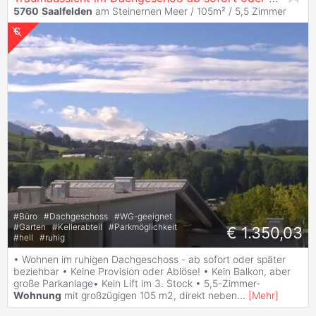
5760
Saalfelden
am Steinernen Meer / 105m² /
5,5 Zimmer
#
Büro
#
Dachgeschoss
#
WG-geeignet
#
Garten
#
Kellerabteil
#
Parkmöglichkeit
€ 1.350,03
#
hell
#
ruhig
• Wohnen im ruhigen Dachgeschoss - ab sofort oder später
beziehbar • Keine Provision oder Ablöse! • Kein Balkon, aber
große Parkanlage• Kein Lift im 3. Stock • 5,5-Zimmer-
Wohnung
mit großzügigen 105 m2, direkt neben
...
[
Mehr
]