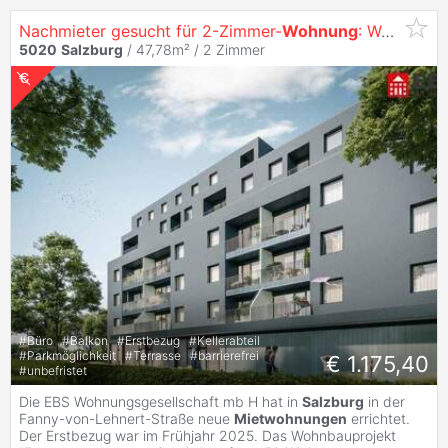
Nachmieter gesucht für 2-Zimmer-
Wohnung
: Wohnen in der Fanny-von-Lehnert-Straße im Zentrum von
5020
Salzburg
/ 47,78m² /
2 Zimmer
#
Büro
#
Balkon
#
Erstbezug
#
Kellerabteil
#
Parkmöglichkeit
#
Terrasse
#
barrierefrei
€ 1.175,40
#
unbefristet
Die EBS Wohnungsgesellschaft mb H hat in
Salzburg
in der
Fanny-von-Lehnert-Straße neue
Mietwohnungen
errichtet.
Der Erstbezug war im Frühjahr 2025. Das Wohnbauprojekt