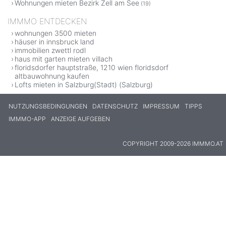
Wohnungen mieten Bezirk Zell am See
(19)
IMMMO ENTDECKEN
wohnungen 3500 mieten
häuser in innsbruck land
immobilien zwettl rodl
haus mit garten mieten villach
floridsdorfer hauptstraße, 1210 wien floridsdorf
altbauwohnung kaufen
Lofts mieten in Salzburg(Stadt) (Salzburg)
NUTZUNGSBEDINGUNGEN
DATENSCHUTZ
IMPRESSUM
TIPPS
IMMMO-APP
ANZEIGE AUFGEBEN
COPYRIGHT 2009-2026 IMMMO.AT