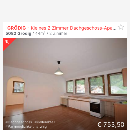
"
GRÖDIG
- Kleines 2 Zimmer Dachgeschoss-Apartment in Ruhelage"
5082
Grödig
/ 44m² /
2 Zimmer
#
Dachgeschoss
#
Kellerabteil
€ 753,50
#
Parkmöglichkeit
#
ruhig