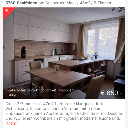
5760
Saalfelden
am Steinernen Meer / 46m² /
2 Zimmer
#
Kellerabteil
#
Parkmöglichkeit
#
möbliert
€ 650,-
#
ruhig
Diese 2-Zimmer mit 47m2 bietet eine klar gegliederte
Wohnlösung. Sie umfasst einen Vorraum mit großem
Einbauschrank, einen Abstellraum, ein Badezimmer mit Dusche
und WC, einen Wohnbereich mit großer, moderner Küche und
...
[
Mehr
]