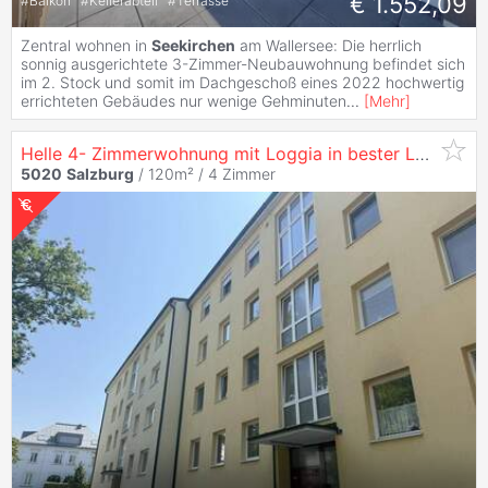
€ 1.552,09
#
Balkon
#
Kellerabteil
#
Terrasse
Zentral wohnen in
Seekirchen
am Wallersee: Die herrlich
sonnig ausgerichtete 3-Zimmer-Neubauwohnung befindet sich
im 2. Stock und somit im Dachgeschoß eines 2022 hochwertig
errichteten Gebäudes nur wenige Gehminuten
...
[
Mehr
]
Helle 4- Zimmerwohnung mit Loggia in bester Lage - Riedenburg
5020
Salzburg
/ 120m² /
4 Zimmer