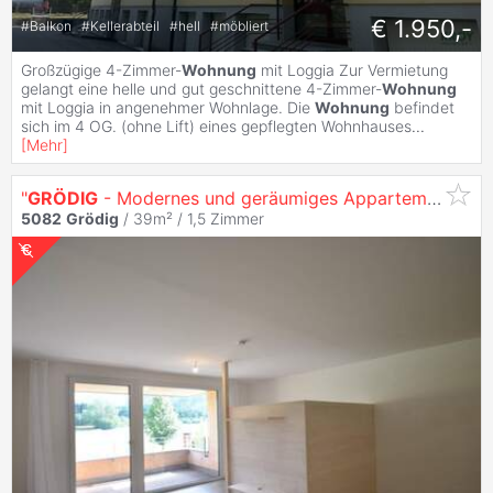
€ 1.950,-
#
Balkon
#
Kellerabteil
#
hell
#
möbliert
Großzügige 4-Zimmer-
Wohnung
mit Loggia Zur Vermietung
gelangt eine helle und gut geschnittene 4-Zimmer-
Wohnung
mit Loggia in angenehmer Wohnlage. Die
Wohnung
befindet
sich im 4 OG. (ohne Lift) eines gepflegten Wohnhauses
...
[
Mehr
]
"
GRÖDIG
- Modernes und geräumiges Appartement mit großer Loggia und Bergblick"
5082
Grödig
/ 39m² /
1,5 Zimmer